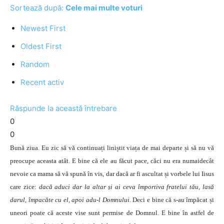
Sortează după:
Cele mai multe voturi
Newest First
Oldest First
Random
Recent activ
Răspunde la această întrebare
0
0
Bună ziua. Eu zic să vă continuați liniștit viața de mai departe și să nu vă
preocupe aceasta atât. E bine că ele au făcut pace, căci nu era numaidecât
nevoie ca mama să vă spună în vis, dar dacă ar fi ascultat și vorbele lui Iisus
care zice:
dacă aduci dar la altar și ai ceva împortiva fratelui tău, lasă
darul, împacăte cu el, apoi adu-l Domnului.
Deci e bine că s-au împăcat și
uneori poate că aceste vise sunt permise de Domnul. E bine în astfel de