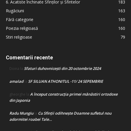
6. Acatiste închinate Sfinților și Sfintelor
183
Rugăciuni
163
Fără categorie
160
Poezia religioasă
160
Stiri religioase
79
Comentarii recente
Sfaturi duhovnicești din 20 octombrie 2024
Doina
la
amalad
SF SILUAN ATHONITUL -11/ 24 SEPEMBRIE
la
A început construcţia primei mănăstiri ortodoxe
gheorghe
la
din Japonia
Radu Mungiu
Cu Sfinții odihnește Doamne sufletul nou
la
adormitei roabei Tale…