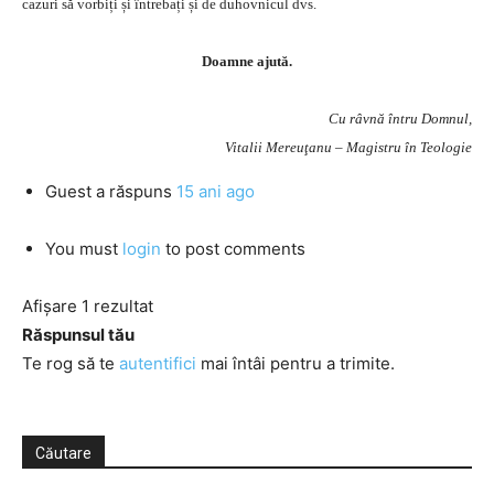
cazuri să vorbiți și întrebați și de duhovnicul dvs.
Doamne ajută.
Cu râvnă întru Domnul,
Vitalii Mereuţanu – Magistru în Teologie
Guest
a răspuns
15 ani ago
You must
login
to post comments
Afișare 1 rezultat
Răspunsul tău
Te rog să te
autentifici
mai întâi pentru a trimite.
Căutare