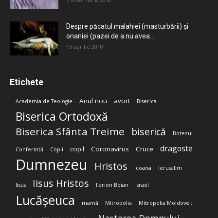
Despre păcatul malahiei (masturbării) şi
onaniei (pazei de a nu avea...
15 aprilie 2010
Etichete
Anul nou
avort
Academia de Teologie
Biserica
Biserica Ortodoxă
Biserica Sfânta Treime
biserică
Botezul
dragoste
copil
Coronavirus
Cruce
Conferință
Copii
Dumnezeu
Hristos
Icoana
Ierusalim
Iisus Hristos
Iisus
Ilarion Boian
Israel
Lucășeuca
mamă
Mitropolia
Mitropolia Moldovei;