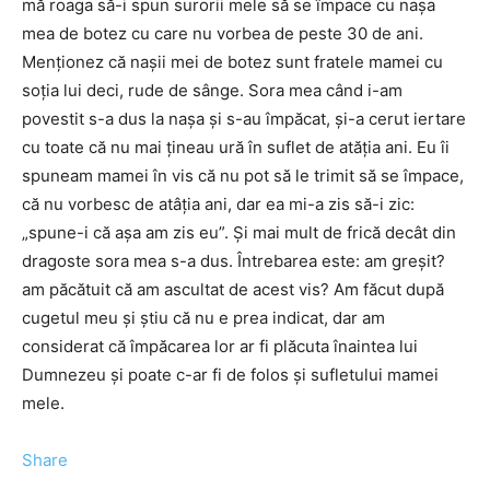
mă roaga să-i spun surorii mele să se împace cu nașa
mea de botez cu care nu vorbea de peste 30 de ani.
Menționez că nașii mei de botez sunt fratele mamei cu
soția lui deci, rude de sânge. Sora mea când i-am
povestit s-a dus la nașa și s-au împăcat, și-a cerut iertare
cu toate că nu mai țineau ură în suflet de atăția ani. Eu îi
spuneam mamei în vis că nu pot să le trimit să se împace,
că nu vorbesc de atâția ani, dar ea mi-a zis să-i zic:
„spune-i că așa am zis eu”. Și mai mult de frică decât din
dragoste sora mea s-a dus. Întrebarea este: am greșit?
am păcătuit că am ascultat de acest vis? Am făcut după
cugetul meu și știu că nu e prea indicat, dar am
considerat că împăcarea lor ar fi plăcuta înaintea lui
Dumnezeu și poate c-ar fi de folos și sufletului mamei
mele.
Share