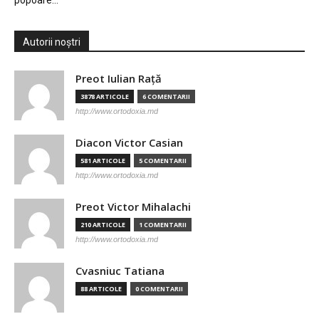
popoare…
Autorii noștri
Preot Iulian Raţă
3878 ARTICOLE
6 COMENTARII
http://www.ortodoxia.md
Diacon Victor Casian
581 ARTICOLE
5 COMENTARII
http://www.ortodoxia.md
Preot Victor Mihalachi
210 ARTICOLE
1 COMENTARII
http://www.ortodoxia.md
Cvasniuc Tatiana
88 ARTICOLE
0 COMENTARII