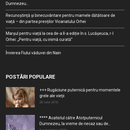
Dumnezeu…
Recunoștință și binecuvântare pentru mamele dătătoare de
viață – din partea preoților Vicariatului Orhei
Marșul pentru viață la cea de-a II-a ediție în s. Lucășeuca, r-l
Orhei: „Pentru viață, cu inimă curată”
Învierea Fiului văduvei din Nain
POSTĂRI POPULARE
+++ Rugăciune puternică pentru momentele
grele ale vieţii
28 iulie 2010
**** Acatistul către Atotputernicul
Dumnezeu, la vreme de necaz sau de...
5 octombrie 2010