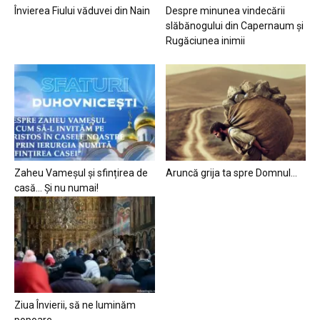
Învierea Fiului văduvei din Nain
Despre minunea vindecării
slăbănogului din Capernaum și
Rugăciunea inimii
Zaheu Vameșul și sfințirea de
Aruncă grija ta spre Domnul…
casă… Și nu numai!
Ziua Învierii, să ne luminăm