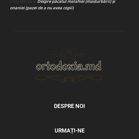
Despre păcatul malahiei (masturbării) şi
Crina Marina
la
onaniei (pazei de a nu avea copii)
DESPRE NOI
URMAȚI-NE