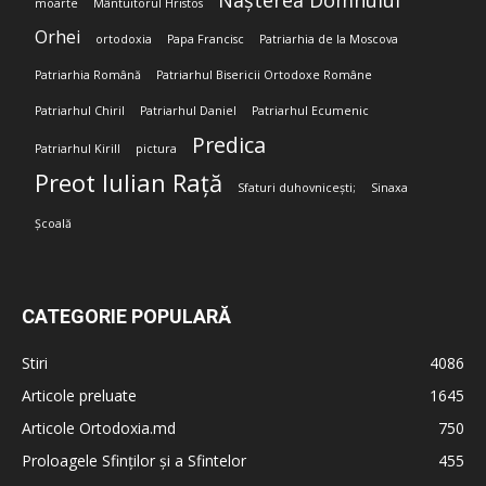
Nașterea Domnului
moarte
Mântuitorul Hristos
Orhei
ortodoxia
Papa Francisc
Patriarhia de la Moscova
Patriarhia Română
Patriarhul Bisericii Ortodoxe Române
Patriarhul Chiril
Patriarhul Daniel
Patriarhul Ecumenic
Predica
Patriarhul Kirill
pictura
Preot Iulian Rață
Sfaturi duhovnicești;
Sinaxa
Școală
CATEGORIE POPULARĂ
Stiri
4086
Articole preluate
1645
Articole Ortodoxia.md
750
Proloagele Sfinților și a Sfintelor
455