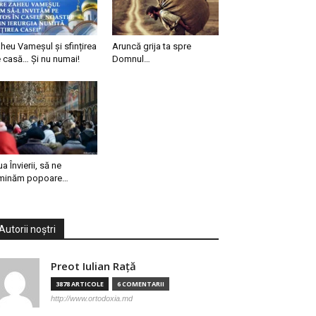
heu Vameșul și sfințirea
Aruncă grija ta spre
 casă… Și nu numai!
Domnul…
ua Învierii, să ne
minăm popoare…
Autorii noștri
Preot Iulian Raţă
3878 ARTICOLE
6 COMENTARII
http://www.ortodoxia.md