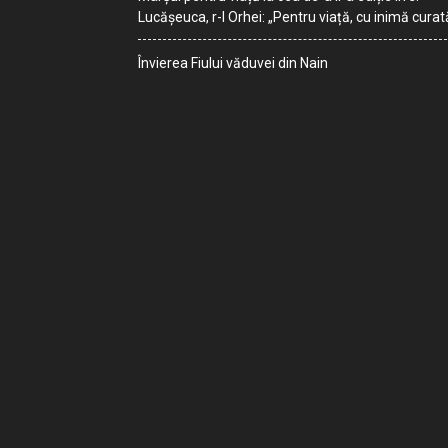
Lucășeuca, r-l Orhei: „Pentru viață, cu inimă curat
Învierea Fiului văduvei din Nain