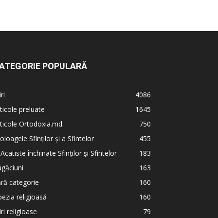
ATEGORIE POPULARĂ
iri
4086
ticole preluate
1645
ticole Ortodoxia.md
750
oloagele Sfinților și a Sfintelor
455
 Acatiste închinate Sfinților și Sfintelor
183
găciuni
163
ră categorie
160
ezia religioasă
160
iri religioase
79