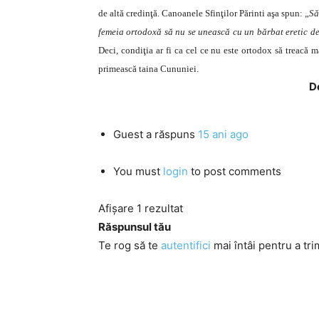
de altă credinţă. Canoanele Sfinţilor Părinti aşa spun: „
Să
femeia ortodoxă să nu se unească cu un bărbat eretic de 
Deci, condiţia ar fi ca cel ce nu este ortodox să treacă m
primească taina Cununiei.
D
Guest
a răspuns
15 ani ago
You must
login
to post comments
Afișare 1 rezultat
Răspunsul tău
Te rog să te
autentifici
mai întâi pentru a tri