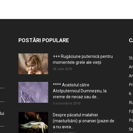
POSTĂRI POPULARE
C
+++ Rugăciune puternică pentru
St
momentele grele ale vieţii
Ar
28 iulie 2010
Ar
Pr
**** Acatistul către
Atotputernicul Dumnezeu, la
6.
vreme de necaz sau de...
Ru
5 octombrie 2010
Fă
lui
Despre păcatul malahiei
Po
(masturbării) şi onaniei (pazei de
a nu avea...
St