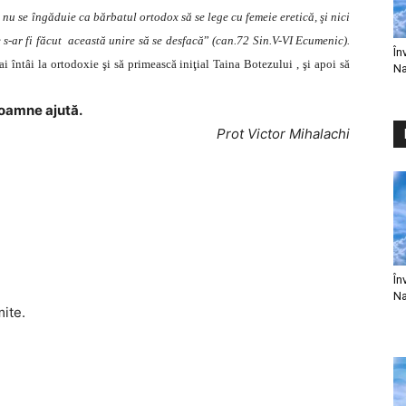
 nu se îngăduie ca bărbatul ortodox să se lege cu femeie eretică, şi nici
s-ar fi făcut această unire
să se desfacă
”
(can.72 Sin.V-VI Ecumenic).
În
ai întâi la ortodoxie şi să primească iniţial Taina Botezului , şi apoi să
Na
oamne ajută.
Prot Victor Mihalachi
În
Na
mite.