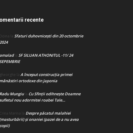
omentarii recente
Sfaturi duhovnicești din 20 octombrie
Doina
la
2024
amalad
SF SILUAN ATHONITUL -11/ 24
la
SEPEMBRIE
A început construcţia primei
gheorghe
la
mănăstiri ortodoxe din Japonia
Radu Mungiu
Cu Sfinții odihnește Doamne
la
sufletul nou adormitei roabei Tale…
Despre păcatul malahiei
Crina Marina
la
(masturbării) şi onaniei (pazei de a nu avea
copii)