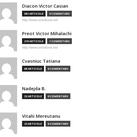
Diacon Victor Casian
581 ARTICOLE
5 COMENTARII
http://www.ortodoxia.md
Preot Victor Mihalachi
210 ARTICOLE
1 COMENTARII
http://www.ortodoxia.md
Cvasniuc Tatiana
88 ARTICOLE
0 COMENTARII
Nadejda B.
32 ARTICOLE
0 COMENTARII
Vitalii Mereutanu
23 ARTICOLE
0 COMENTARII