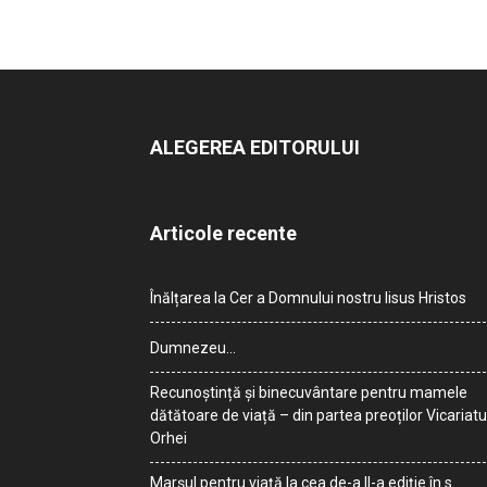
ALEGEREA EDITORULUI
Articole recente
Înălțarea la Cer a Domnului nostru Iisus Hristos
Dumnezeu…
Recunoștință și binecuvântare pentru mamele
dătătoare de viață – din partea preoților Vicariatu
Orhei
Marșul pentru viață la cea de-a II-a ediție în s.