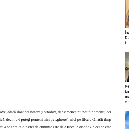
În
Do
Hr
Re
bi
ma
vi
oxe, adică doar cei botezaţi ortodox, deasemenea nu pot fi pomeniţi cei
că, deci nu-l puteţi pomeni nici pe „ginere”, nici pe fiica d-ră, atât timp
ru a se admite o astfel de cununie este de a trece la ortodoxie cel ce este