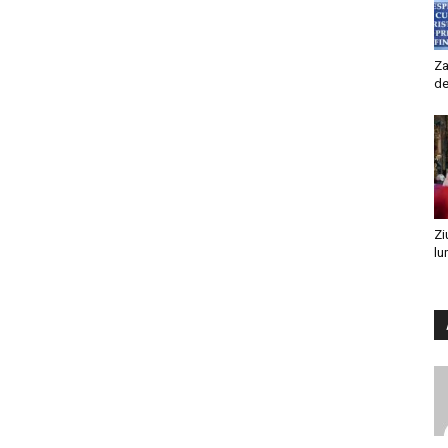
Za
de
Zi
lu