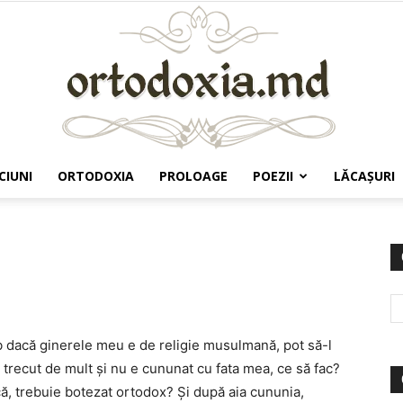
CIUNI
ORTODOXIA
PROLOAGE
POEZII
LĂCAŞURI
Ortodoxia.md
eb dacă ginerele meu e de religie musulmană, pot să-l
 trecut de mult şi nu e cununat cu fata mea, ce să fac?
ă, trebuie botezat ortodox? Şi după aia cununia,