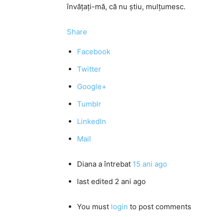
învăţaţi-mă, că nu ştiu, mulţumesc.
Share
Facebook
Twitter
Google+
Tumblr
LinkedIn
Mail
Diana
a întrebat
15 ani ago
last edited 2 ani ago
You must
login
to post comments