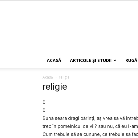
ACASĂ
ARTICOLE ŞI STUDII
RUGĂ
Acasă
religie
religie
0
0
Bună seara dragi părinţi, aş vrea să vă într
trec în pomelnicul de vii? sau nu, că eu l-am
Cum trebuie să se cunune, ce trebuie să fac