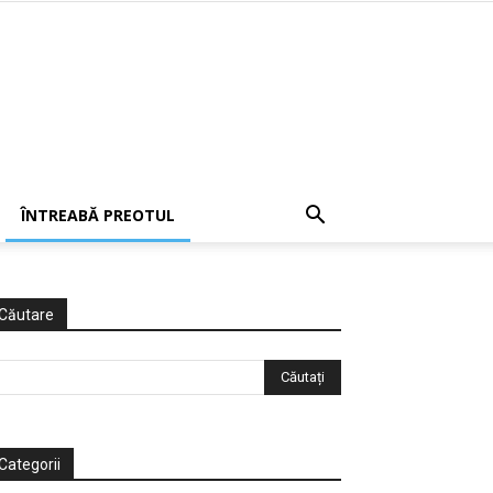
ÎNTREABĂ PREOTUL
Căutare
Categorii