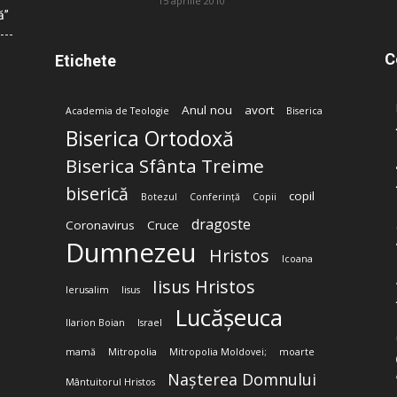
15 aprilie 2010
ă”
C
Etichete
Anul nou
avort
Academia de Teologie
Biserica
Biserica Ortodoxă
Biserica Sfânta Treime
biserică
copil
Botezul
Conferință
Copii
dragoste
Coronavirus
Cruce
Dumnezeu
Hristos
Icoana
Iisus Hristos
Ierusalim
Iisus
Lucășeuca
Ilarion Boian
Israel
mamă
Mitropolia
Mitropolia Moldovei;
moarte
Nașterea Domnului
Mântuitorul Hristos