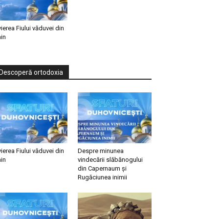
vierea Fiului văduvei din
in
Descoperă ortodoxia
vierea Fiului văduvei din
Despre minunea
in
vindecării slăbănogului
din Capernaum și
Rugăciunea inimii