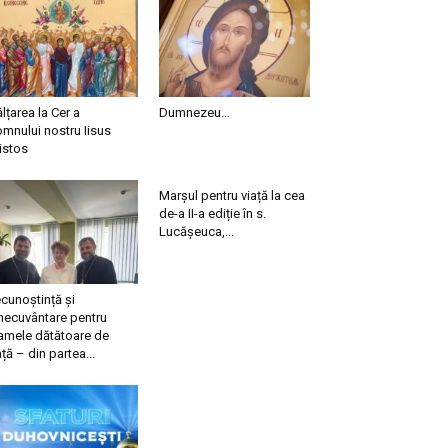
ălțarea la Cer a
Dumnezeu…
mnului nostru Iisus
istos
Marșul pentru viață la cea
de-a II-a ediție în s.
Lucășeuca,...
cunoștință și
necuvântare pentru
mele dătătoare de
ață – din partea...