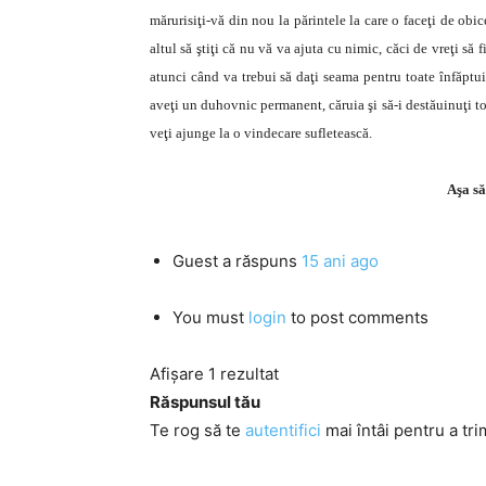
mărurisiţi-vă din nou la părintele la care o faceţi de obice
altul să ştiţi că nu vă va ajuta cu nimic, căci de vreţi să f
atunci când va trebui să daţi seama pentru toate înfăptui
aveţi un duhovnic permanent, căruia şi să-i destăuinuţi toa
veţi ajunge la o vindecare sufletească.
Aşa să
Guest
a răspuns
15 ani ago
You must
login
to post comments
Afișare 1 rezultat
Răspunsul tău
Te rog să te
autentifici
mai întâi pentru a tri