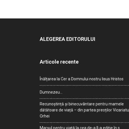
ALEGEREA EDITORULUI
Articole recente
Înălțarea la Cer a Domnului nostru Iisus Hristos
Dumnezeu…
Recunoștință și binecuvântare pentru mamele
dătătoare de viață – din partea preoților Vicariatu
Orhei
Marșul pentru viață la cea de-a II-a ediție în s.