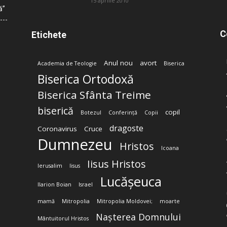
15 aprilie 2010
ă”
C
Etichete
Anul nou
avort
Academia de Teologie
Biserica
Biserica Ortodoxă
Biserica Sfânta Treime
biserică
copil
Botezul
Conferință
Copii
dragoste
Coronavirus
Cruce
Dumnezeu
Hristos
Icoana
Iisus Hristos
Ierusalim
Iisus
Lucășeuca
Ilarion Boian
Israel
mamă
Mitropolia
Mitropolia Moldovei;
moarte
Nașterea Domnului
Mântuitorul Hristos