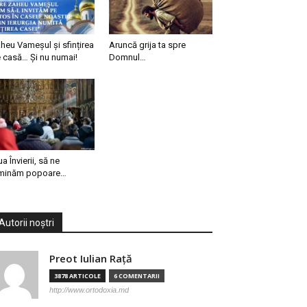
heu Vameșul și sfințirea
Aruncă grija ta spre
 casă… Și nu numai!
Domnul…
ua Învierii, să ne
minăm popoare…
Autorii noștri
Preot Iulian Raţă
3878 ARTICOLE
6 COMENTARII
http://www.ortodoxia.md