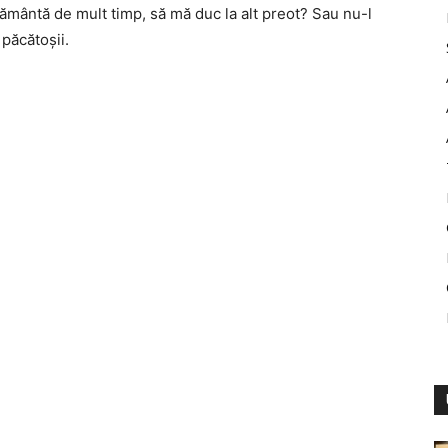
ământă de mult timp, să mă duc la alt preot? Sau nu-l
păcătoşii.