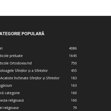
ATEGORIE POPULARĂ
iri
4086
ticole preluate
1645
ticole Ortodoxia.md
750
oloagele Sfinților și a Sfintelor
455
 Acatiste închinate Sfinților și Sfintelor
183
găciuni
163
ră categorie
160
ezia religioasă
160
iri religioase
79