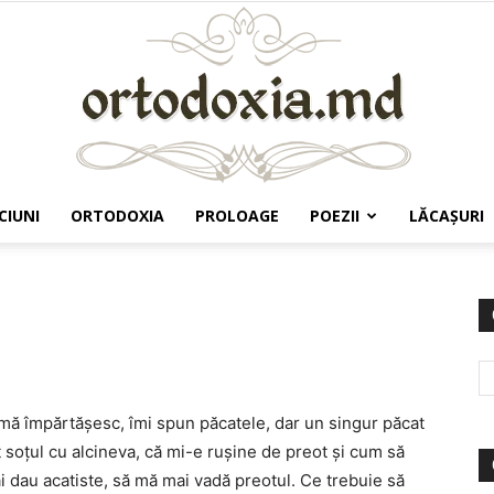
CIUNI
ORTODOXIA
PROLOAGE
POEZII
LĂCAŞURI
Ortodoxia.md
 mă împărtăşesc, îmi spun păcatele, dar un singur păcat
 soţul cu alcineva, că mi-e ruşine de preot şi cum să
i dau acatiste, să mă mai vadă preotul. Ce trebuie să