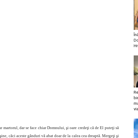
În
Do
Hr
Re
bi
ma
vi
ar martorul, dar se face chiar Domnului, şi oare credeţi că de El puteţi să
şine, căci aceste gânduri vă abat doar de la calea cea dreaptă. Mergeţi şi