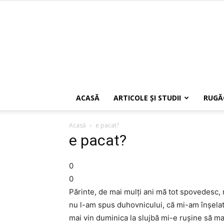
ACASĂ
ARTICOLE ŞI STUDII
RUGĂ
Acasă
e pacat?
e pacat?
0
0
Părinte, de mai mulţi ani mă tot spovedesc,
nu l-am spus duhovnicului, că mi-am înşelat
mai vin duminica la slujbă mi-e ruşine să ma