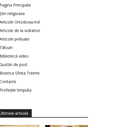
Pagina Principala
Știri religioase
Articole Ortodoxia.md
Articole de la vizitatori
Articole preluate
Tâlcuiri
Bibliotecă video
Gustări de post
Biserica Sfinta Treime
Contacte
Profețiile timpului
Ultimele articole