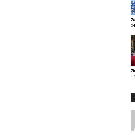
Za
de
Zi
lu