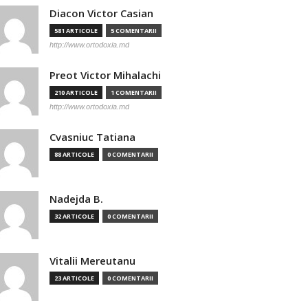
Diacon Victor Casian
581 ARTICOLE
5 COMENTARII
http://www.ortodoxia.md
Preot Victor Mihalachi
210 ARTICOLE
1 COMENTARII
http://www.ortodoxia.md
Cvasniuc Tatiana
88 ARTICOLE
0 COMENTARII
Nadejda B.
32 ARTICOLE
0 COMENTARII
Vitalii Mereutanu
23 ARTICOLE
0 COMENTARII