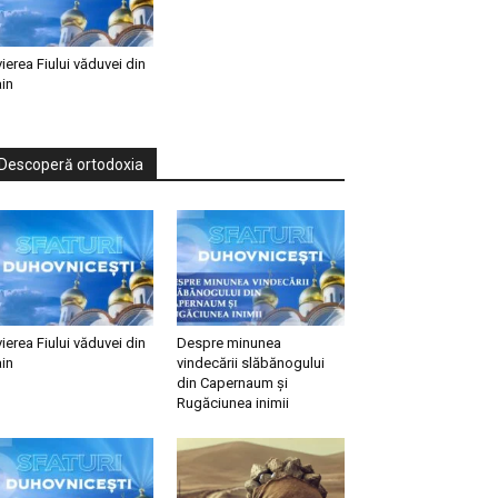
vierea Fiului văduvei din
in
Descoperă ortodoxia
vierea Fiului văduvei din
Despre minunea
in
vindecării slăbănogului
din Capernaum și
Rugăciunea inimii