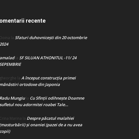
omentarii recente
Sfaturi duhovnicești din 20 octombrie
Doina
la
2024
amalad
SF SILUAN ATHONITUL -11/ 24
la
SEPEMBRIE
A început construcţia primei
gheorghe
la
mănăstiri ortodoxe din Japonia
Radu Mungiu
Cu Sfinții odihnește Doamne
la
sufletul nou adormitei roabei Tale…
Despre păcatul malahiei
Crina Marina
la
(masturbării) şi onaniei (pazei de a nu avea
copii)