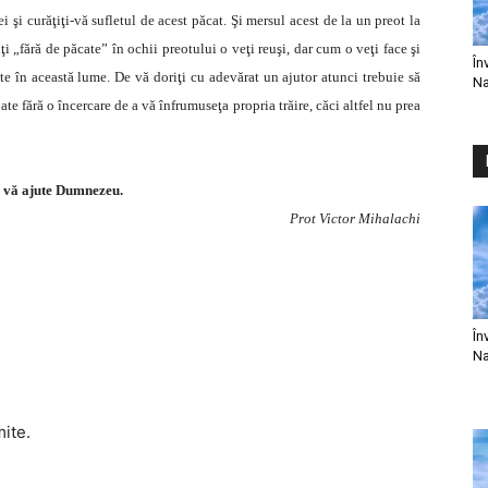
i şi curăţiţi-vă sufletul de acest păcat. Şi mersul acest de la un preot la
iţi „fără de păcate” în ochii preotului o veţi reuşi, dar cum o veţi face şi
În
te în această lume. De vă doriţi cu adevărat un ajutor atunci trebuie să
Na
te fără o încercare de a vă înfrumuseţa propria trăire, căci altfel nu prea
 vă ajute Dumnezeu.
Prot Victor Mihalachi
În
Na
mite.