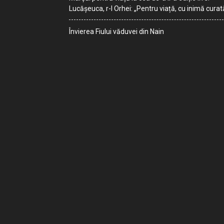
Lucășeuca, r-l Orhei: „Pentru viață, cu inimă curat
Învierea Fiului văduvei din Nain