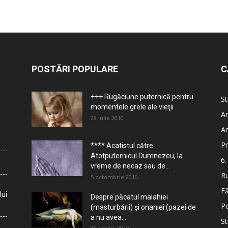
POSTĂRI POPULARE
C
+++ Rugăciune puternică pentru
St
momentele grele ale vieţii
Ar
28 iulie 2010
Ar
Pr
**** Acatistul către
Atotputernicul Dumnezeu, la
6.
vreme de necaz sau de...
Ru
5 octombrie 2010
Fă
lui
Despre păcatul malahiei
Po
(masturbării) şi onaniei (pazei de
a nu avea...
St