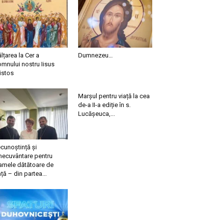
ălțarea la Cer a
Dumnezeu…
mnului nostru Iisus
istos
Marșul pentru viață la cea
de-a II-a ediție în s.
Lucășeuca,...
cunoștință și
necuvântare pentru
mele dătătoare de
ață – din partea...