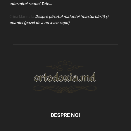
adormitei roabei Tale…
Despre păcatul malahiei (masturbării) şi
Crina Marina
la
onaniei (pazei de a nu avea copii)
DESPRE NOI