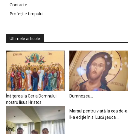
Contacte
Profețiile timpului
Ultimele articole
Înălțarea la Cer a Domnului
Dumnezeu…
nostru Iisus Hristos
Marșul pentru viață la cea de-a
II-a ediție în s. Lucășeuca,...