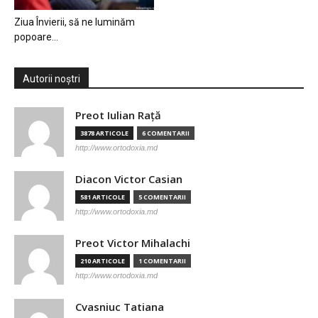
Ziua Învierii, să ne luminăm
popoare…
Autorii noștri
Preot Iulian Raţă
3878 ARTICOLE
6 COMENTARII
http://www.ortodoxia.md
Diacon Victor Casian
581 ARTICOLE
5 COMENTARII
http://www.ortodoxia.md
Preot Victor Mihalachi
210 ARTICOLE
1 COMENTARII
http://www.ortodoxia.md
Cvasniuc Tatiana