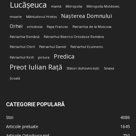
Lucășeuca
mamă
Mitropolia
Mitropolia Moldovei;
Nașterea Domnului
moarte
Mântuitorul Hristos
Orhei
ortodoxia
Papa Francisc
Patriarhia de la Moscova
Patriarhia Română
Patriarhul Bisericii Ortodoxe Române
Patriarhul Chiril
Patriarhul Daniel
Patriarhul Ecumenic
Predica
Patriarhul Kirill
pictura
Preot Iulian Rață
Sfaturi duhovnicești;
Sinaxa
Școală
CATEGORIE POPULARĂ
Stiri
4086
Articole preluate
1645
Articole Ortodoxia.md
750