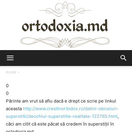
Ortodoxia.md
Acasă
0
0
Părinte am vrut să aflu dacă e drept ce scrie pe linkul
aceasta
http://www.crestinortodox.ro/datini-obiceiuri-
superstitii/deochiul-superstitie-realitate-122765.html
,
căci am citit că este păcat să credem în superstiţii în
ortodoxia.md.