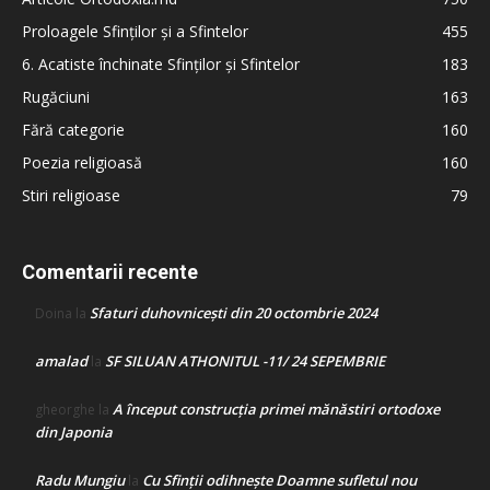
Proloagele Sfinților și a Sfintelor
455
6. Acatiste închinate Sfinților și Sfintelor
183
Rugăciuni
163
Fără categorie
160
Poezia religioasă
160
Stiri religioase
79
Comentarii recente
Sfaturi duhovnicești din 20 octombrie 2024
Doina
la
amalad
SF SILUAN ATHONITUL -11/ 24 SEPEMBRIE
la
A început construcţia primei mănăstiri ortodoxe
gheorghe
la
din Japonia
Radu Mungiu
Cu Sfinții odihnește Doamne sufletul nou
la