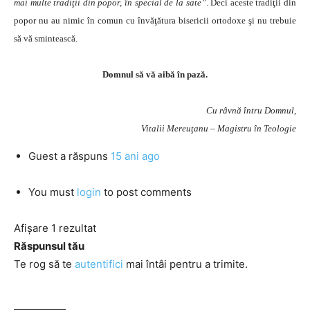
mai multe tradiţii din popor, în special de la sate”
. Deci aceste tradiţii din
popor nu au nimic în comun cu învăţătura bisericii ortodoxe şi nu trebuie
să vă smintească.
Domnul să vă aibă în pază.
Cu râvnă întru Domnul,
Vitalii Mereuţanu – Magistru în Teologie
Guest
a răspuns
15 ani ago
You must
login
to post comments
Afișare 1 rezultat
Răspunsul tău
Te rog să te
autentifici
mai întâi pentru a trimite.