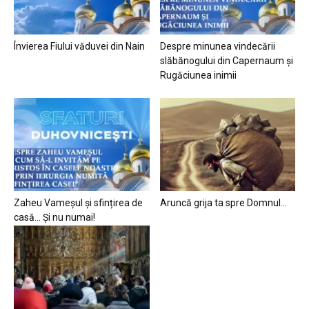
Învierea Fiului văduvei din Nain
Despre minunea vindecării
slăbănogului din Capernaum și
Rugăciunea inimii
Zaheu Vameșul și sfințirea de
Aruncă grija ta spre Domnul…
casă… Și nu numai!