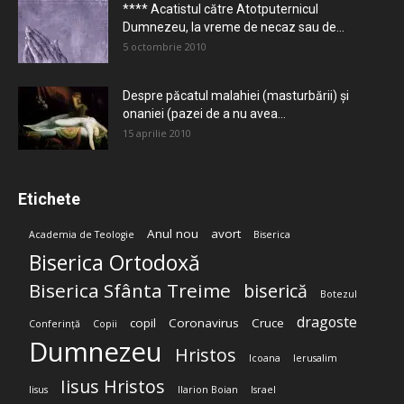
**** Acatistul către Atotputernicul
Dumnezeu, la vreme de necaz sau de...
5 octombrie 2010
Despre păcatul malahiei (masturbării) şi
onaniei (pazei de a nu avea...
15 aprilie 2010
Etichete
Anul nou
avort
Academia de Teologie
Biserica
Biserica Ortodoxă
Biserica Sfânta Treime
biserică
Botezul
dragoste
copil
Coronavirus
Cruce
Conferință
Copii
Dumnezeu
Hristos
Icoana
Ierusalim
Iisus Hristos
Iisus
Ilarion Boian
Israel