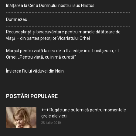
Înălțarea la Cer a Domnului nostru Iisus Hristos
Dumnezeu…
Recunoștință și binecuvântare pentru mamele dătătoare de
viață – din partea preoților Vicariatului Orhei
Marșul pentru viață la cea de-a II-a ediție în s. Lucășeuca, r-l
Orhei: „Pentru viață, cu inimă curată”
Învierea Fiului văduvei din Nain
POSTĂRI POPULARE
+++ Rugăciune puternică pentru momentele
grele ale vieţii
28 iulie 2010