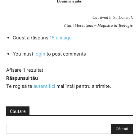
Doamne ajută.
Cu râvnă întru Domnul,
Vitalii Mereuţanu – Magistru în Teologie
Guest
a răspuns
15 ani ago
You must
login
to post comments
Afișare 1 rezultat
Răspunsul tău
Te rog să te
autentifici
mai întâi pentru a trimite.
Căutare