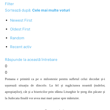
Filter
Sortează după:
Cele mai multe voturi
Newest First
Oldest First
Random
Recent activ
Răspunde la această întrebare
0
0
Pomana e primită ca pe o milostenie pentru sufletul celui decedat și-i
ușurează situația de dincolo. La fel și rugăciunea noastră (rudelor,
apropiaților), cât și a bisericilor prin sfânta Liturghie le șterg din păcate și
la Judecata finală vor avea mai mari șanse spre mântuire.