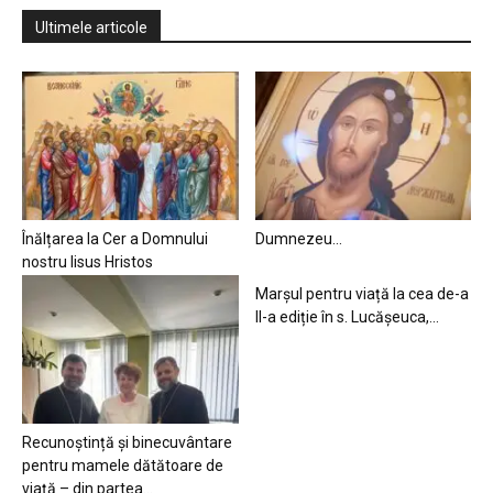
Ultimele articole
Înălțarea la Cer a Domnului
Dumnezeu…
nostru Iisus Hristos
Marșul pentru viață la cea de-a
II-a ediție în s. Lucășeuca,...
Recunoștință și binecuvântare
pentru mamele dătătoare de
viață – din partea...