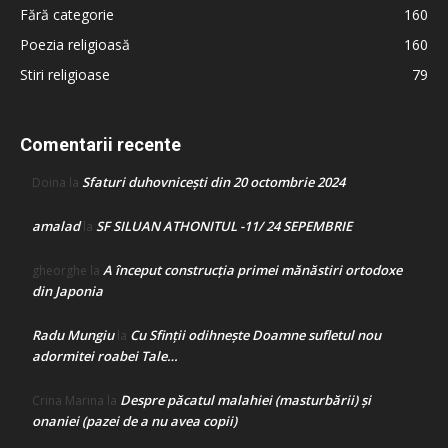
Fără categorie
160
Poezia religioasă
160
Stiri religioase
79
Comentarii recente
Sfaturi duhovnicești din 20 octombrie 2024
Doina
la
amalad
SF SILUAN ATHONITUL -11/ 24 SEPEMBRIE
la
A început construcţia primei mănăstiri ortodoxe
gheorghe
la
din Japonia
Radu Mungiu
Cu Sfinții odihnește Doamne sufletul nou
la
adormitei roabei Tale…
Despre păcatul malahiei (masturbării) şi
Crina Marina
la
onaniei (pazei de a nu avea copii)