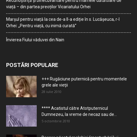
Recunoștință și binecuvântare pentru mamele dătătoare de
viață – din partea preoților Vicariatului Orhei
Marșul pentru viață la cea de-a II-a ediție în s. Lucășeuca, r-l
Orhei: „Pentru viață, cu inimă curată”
Învierea Fiului văduvei din Nain
POSTĂRI POPULARE
+++ Rugăciune puternică pentru momentele
grele ale vieţii
28 iulie 2010
**** Acatistul către Atotputernicul
Dumnezeu, la vreme de necaz sau de...
5 octombrie 2010