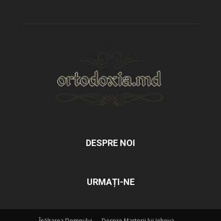
DESPRE NOI
URMAȚI-NE
Înălțarea Domnului
Despre Martorii lui Iehova