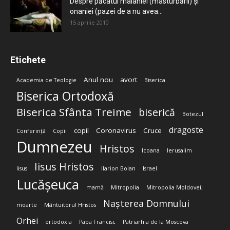
Despre păcatul malahiei (masturbării) şi
onaniei (pazei de a nu avea...
15 aprilie 2010
Etichete
Anul nou
avort
Academia de Teologie
Biserica
Biserica Ortodoxă
Biserica Sfânta Treime
biserică
Botezul
dragoste
copil
Coronavirus
Cruce
Conferință
Copii
Dumnezeu
Hristos
Icoana
Ierusalim
Iisus Hristos
Iisus
Ilarion Boian
Israel
Lucășeuca
mamă
Mitropolia
Mitropolia Moldovei;
Nașterea Domnului
moarte
Mântuitorul Hristos
Orhei
ortodoxia
Papa Francisc
Patriarhia de la Moscova