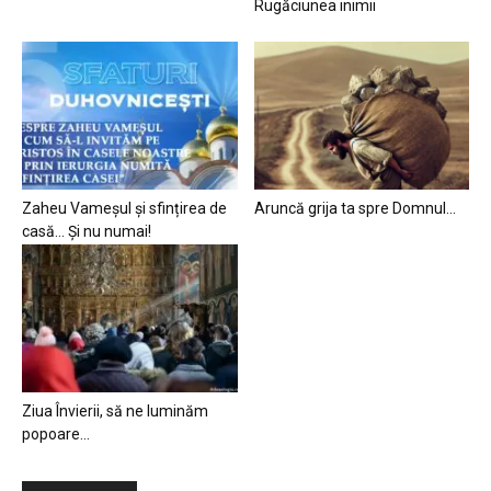
Rugăciunea inimii
Zaheu Vameșul și sfințirea de
Aruncă grija ta spre Domnul…
casă… Și nu numai!
Ziua Învierii, să ne luminăm
popoare…