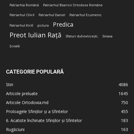
Patriarhia Română
Patriarhul Bisericii Ortodoxe Române
Patriarhul Chiril
Patriarhul Daniel
Patriarhul Ecumenic
Predica
Patriarhul Kirill
pictura
Preot Iulian Rață
Sfaturi duhovnicești;
Sinaxa
Școală
CATEGORIE POPULARĂ
Stiri
4086
Articole preluate
1645
Articole Ortodoxia.md
750
Proloagele Sfinților și a Sfintelor
455
6. Acatiste închinate Sfinților și Sfintelor
183
Rugăciuni
163