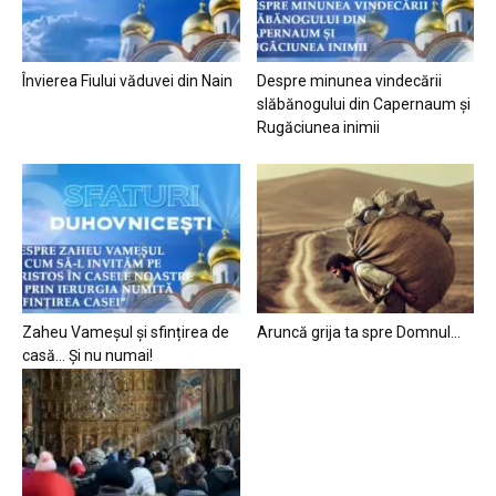
Învierea Fiului văduvei din Nain
Despre minunea vindecării
slăbănogului din Capernaum și
Rugăciunea inimii
Zaheu Vameșul și sfințirea de
Aruncă grija ta spre Domnul…
casă… Și nu numai!