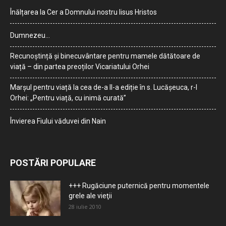
Înălțarea la Cer a Domnului nostru Iisus Hristos
Dumnezeu…
Recunoștință și binecuvântare pentru mamele dătătoare de
viață – din partea preoților Vicariatului Orhei
Marșul pentru viață la cea de-a II-a ediție în s. Lucășeuca, r-l
Orhei: „Pentru viață, cu inimă curată”
Învierea Fiului văduvei din Nain
POSTĂRI POPULARE
+++ Rugăciune puternică pentru momentele
grele ale vieţii
28 iulie 2010