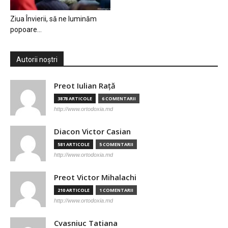
Ziua Învierii, să ne luminăm
popoare…
Autorii noștri
Preot Iulian Raţă
3878 ARTICOLE
6 COMENTARII
http://www.ortodoxia.md
Diacon Victor Casian
581 ARTICOLE
5 COMENTARII
http://www.ortodoxia.md
Preot Victor Mihalachi
210 ARTICOLE
1 COMENTARII
http://www.ortodoxia.md
Cvasniuc Tatiana