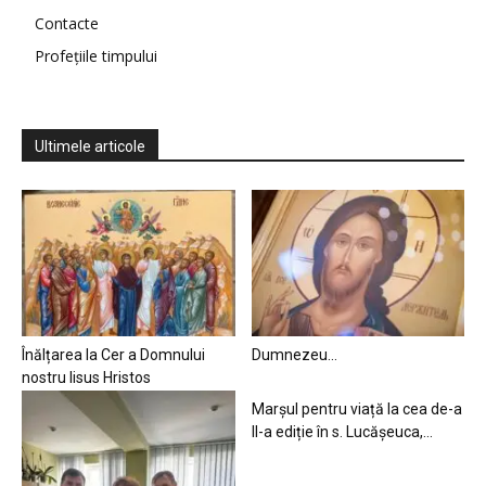
Contacte
Profețiile timpului
Ultimele articole
Înălțarea la Cer a Domnului
Dumnezeu…
nostru Iisus Hristos
Marșul pentru viață la cea de-a
II-a ediție în s. Lucășeuca,...