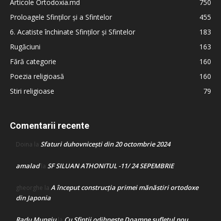
Articole Ortodoxia.md
750
Proloagele Sfinților și a Sfintelor
455
6. Acatiste închinate Sfinților și Sfintelor
183
Rugăciuni
163
Fără categorie
160
Poezia religioasă
160
Stiri religioase
79
Comentarii recente
Sfaturi duhovnicești din 20 octombrie 2024
Doina
la
amalad
SF SILUAN ATHONITUL -11/ 24 SEPEMBRIE
la
A început construcţia primei mănăstiri ortodoxe
gheorghe
la
din Japonia
Radu Mungiu
Cu Sfinții odihnește Doamne sufletul nou
la