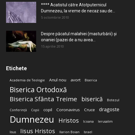
**** Acatistul către Atotputernicul
Dumnezeu, la vreme de necaz sau de...
5 octombrie 2010
Despre păcatul malahiei (masturbării) şi
onaniei (pazei de a nu avea...
15 aprilie 2010
Etichete
Anul nou
avort
Academia de Teologie
Biserica
Biserica Ortodoxă
Biserica Sfânta Treime
biserică
Botezul
dragoste
copil
Coronavirus
Cruce
Conferință
Copii
Dumnezeu
Hristos
Icoana
Ierusalim
Iisus Hristos
Iisus
Ilarion Boian
Israel