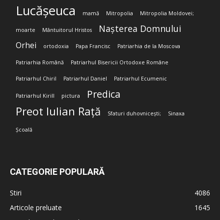
Lucășeuca
mamă
Mitropolia
Mitropolia Moldovei;
Nașterea Domnului
moarte
Mântuitorul Hristos
Orhei
ortodoxia
Papa Francisc
Patriarhia de la Moscova
Patriarhia Română
Patriarhul Bisericii Ortodoxe Române
Patriarhul Chiril
Patriarhul Daniel
Patriarhul Ecumenic
Predica
Patriarhul Kirill
pictura
Preot Iulian Rață
Sfaturi duhovnicești;
Sinaxa
Școală
CATEGORIE POPULARĂ
Stiri
4086
Articole preluate
1645