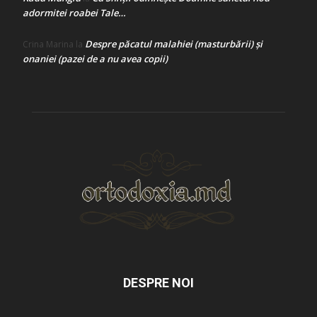
adormitei roabei Tale…
Despre păcatul malahiei (masturbării) şi
Crina Marina
la
onaniei (pazei de a nu avea copii)
DESPRE NOI