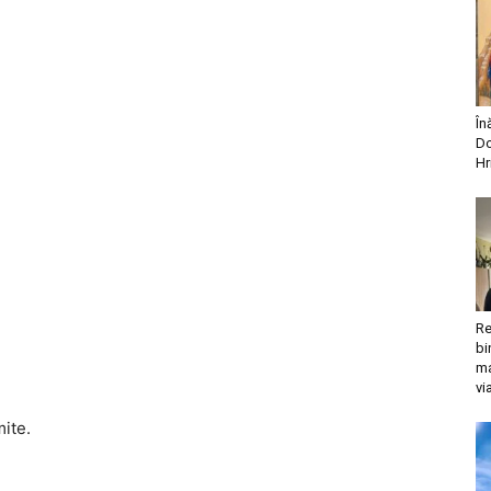
În
Do
Hr
Re
bi
ma
vi
mite.