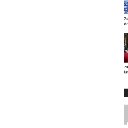
Za
de
Zi
lu