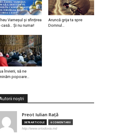
heu Vameșul și sfințirea
Aruncă grija ta spre
 casă… Și nu numai!
Domnul…
ua Învierii, să ne
minăm popoare…
Autorii noștri
Preot Iulian Raţă
3878 ARTICOLE
6 COMENTARII
http://www.ortodoxia.md