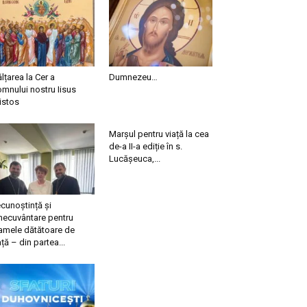
ălțarea la Cer a
Dumnezeu…
mnului nostru Iisus
istos
Marșul pentru viață la cea
de-a II-a ediție în s.
Lucășeuca,...
cunoștință și
necuvântare pentru
mele dătătoare de
ață – din partea...