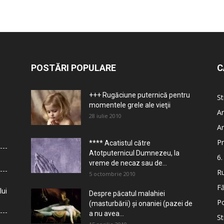
POSTĂRI POPULARE
C
+++ Rugăciune puternică pentru
St
momentele grele ale vieţii
Ar
28 iulie 2010
Ar
Pr
**** Acatistul către
Atotputernicul Dumnezeu, la
6.
vreme de necaz sau de...
Ru
5 octombrie 2010
Fă
lui
Despre păcatul malahiei
Po
(masturbării) şi onaniei (pazei de
a nu avea...
St