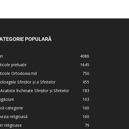
ATEGORIE POPULARĂ
iri
4086
ticole preluate
1645
ticole Ortodoxia.md
750
oloagele Sfinților și a Sfintelor
455
 Acatiste închinate Sfinților și Sfintelor
183
găciuni
163
ră categorie
160
ezia religioasă
160
iri religioase
79