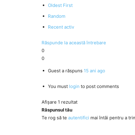
Oldest First
Random
Recent activ
Răspunde la această întrebare
0
0
Guest
a răspuns
15 ani ago
You must
login
to post comments
Afișare 1 rezultat
Răspunsul tău
Te rog să te
autentifici
mai întâi pentru a tri