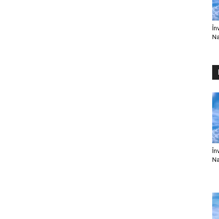
În
Na
În
Na