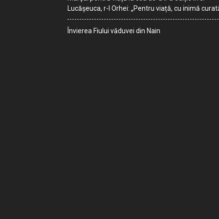
Lucășeuca, r-l Orhei: „Pentru viață, cu inimă curat
Învierea Fiului văduvei din Nain