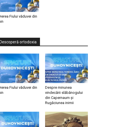
vierea Fiului văduvei din
in
Descoperă ortodoxia
vierea Fiului văduvei din
Despre minunea
in
vindecării slăbănogului
din Capernaum și
Rugăciunea inimii