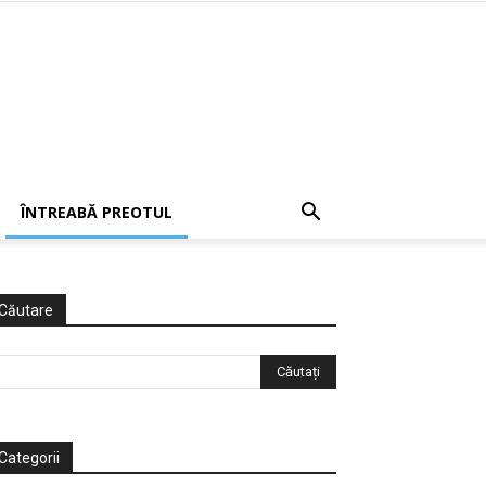
ÎNTREABĂ PREOTUL
Căutare
Categorii