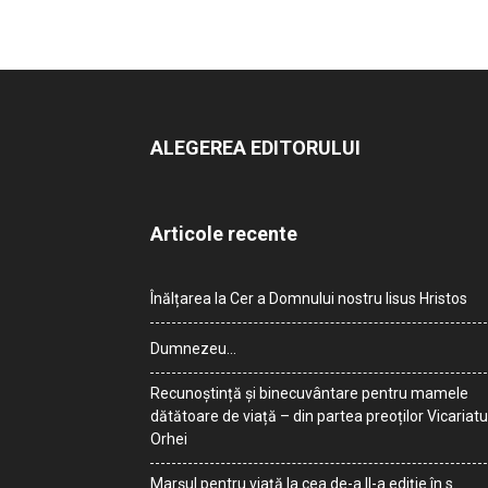
ALEGEREA EDITORULUI
Articole recente
Înălțarea la Cer a Domnului nostru Iisus Hristos
Dumnezeu…
Recunoștință și binecuvântare pentru mamele
dătătoare de viață – din partea preoților Vicariatu
Orhei
Marșul pentru viață la cea de-a II-a ediție în s.