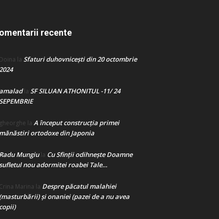
omentarii recente
Sfaturi duhovnicești din 20 octombrie
Doina
la
2024
amalad
SF SILUAN ATHONITUL -11/ 24
la
SEPEMBRIE
A început construcţia primei
gheorghe
la
mănăstiri ortodoxe din Japonia
Radu Mungiu
Cu Sfinții odihnește Doamne
la
sufletul nou adormitei roabei Tale…
Despre păcatul malahiei
Crina Marina
la
(masturbării) şi onaniei (pazei de a nu avea
copii)