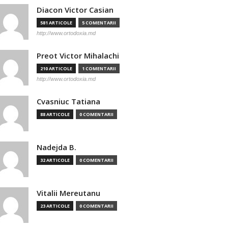
Diacon Victor Casian
581 ARTICOLE
5 COMENTARII
http://www.ortodoxia.md
Preot Victor Mihalachi
210 ARTICOLE
1 COMENTARII
http://www.ortodoxia.md
Cvasniuc Tatiana
88 ARTICOLE
0 COMENTARII
Nadejda B.
32 ARTICOLE
0 COMENTARII
Vitalii Mereutanu
23 ARTICOLE
0 COMENTARII