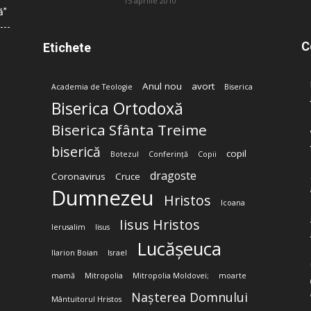
15 aprilie 2010
ă”
C
Etichete
Anul nou
avort
Academia de Teologie
Biserica
Biserica Ortodoxă
Biserica Sfânta Treime
biserică
copil
Botezul
Conferință
Copii
dragoste
Coronavirus
Cruce
Dumnezeu
Hristos
Icoana
Iisus Hristos
Ierusalim
Iisus
Lucășeuca
Ilarion Boian
Israel
mamă
Mitropolia
Mitropolia Moldovei;
moarte
Nașterea Domnului
Mântuitorul Hristos