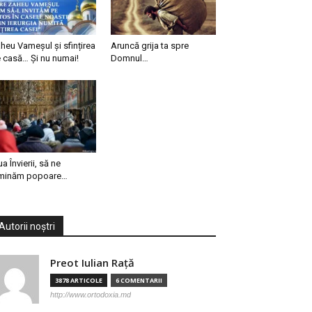
heu Vameșul și sfințirea
Aruncă grija ta spre
 casă… Și nu numai!
Domnul…
ua Învierii, să ne
minăm popoare…
Autorii noștri
Preot Iulian Raţă
3878 ARTICOLE
6 COMENTARII
http://www.ortodoxia.md