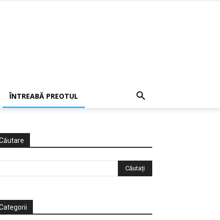
ÎNTREABĂ PREOTUL
Căutare
Categorii