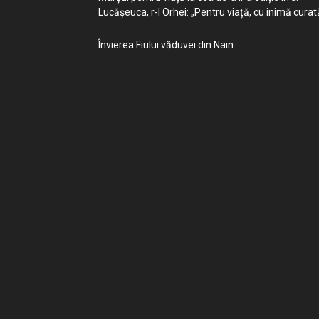
Lucășeuca, r-l Orhei: „Pentru viață, cu inimă curat
Învierea Fiului văduvei din Nain