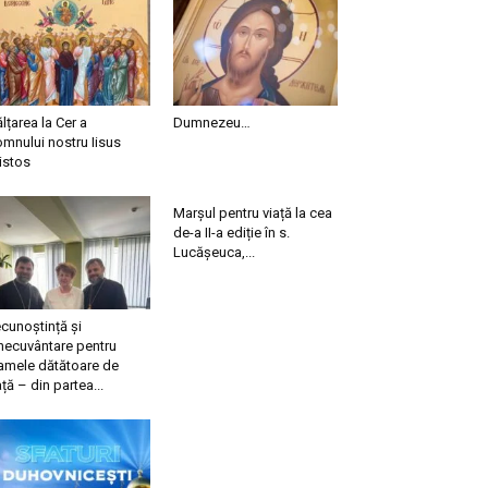
ălțarea la Cer a
Dumnezeu…
mnului nostru Iisus
istos
Marșul pentru viață la cea
de-a II-a ediție în s.
Lucășeuca,...
cunoștință și
necuvântare pentru
mele dătătoare de
ață – din partea...