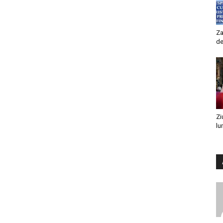
Za
de
Zi
lu