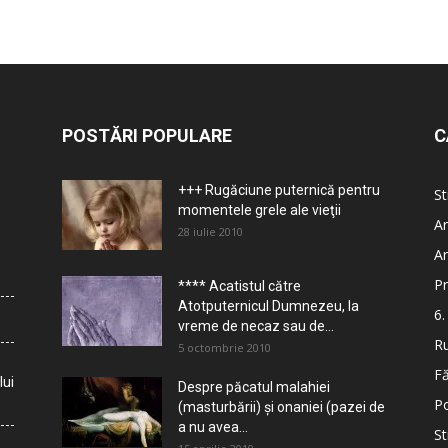
POSTĂRI POPULARE
C
+++ Rugăciune puternică pentru
St
momentele grele ale vieţii
Ar
28 iulie 2010
Ar
Pr
**** Acatistul către
Atotputernicul Dumnezeu, la
6.
vreme de necaz sau de...
Ru
5 octombrie 2010
Fă
lui
Despre păcatul malahiei
Po
(masturbării) şi onaniei (pazei de
a nu avea...
St