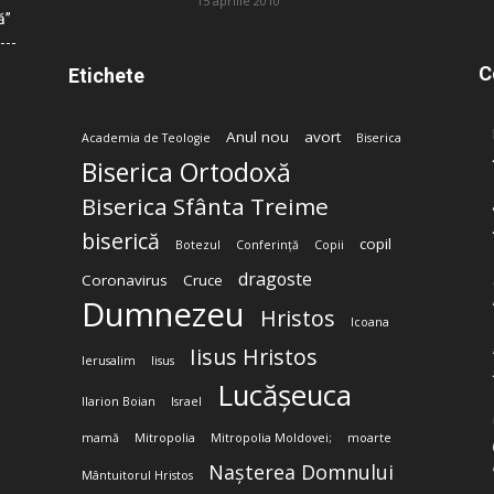
15 aprilie 2010
ă”
C
Etichete
Anul nou
avort
Academia de Teologie
Biserica
Biserica Ortodoxă
Biserica Sfânta Treime
biserică
copil
Botezul
Conferință
Copii
dragoste
Coronavirus
Cruce
Dumnezeu
Hristos
Icoana
Iisus Hristos
Ierusalim
Iisus
Lucășeuca
Ilarion Boian
Israel
mamă
Mitropolia
Mitropolia Moldovei;
moarte
Nașterea Domnului
Mântuitorul Hristos