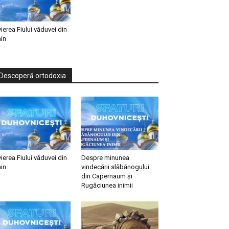
vierea Fiului văduvei din
in
Descoperă ortodoxia
vierea Fiului văduvei din
Despre minunea
in
vindecării slăbănogului
din Capernaum și
Rugăciunea inimii