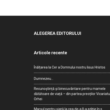
ALEGEREA EDITORULUI
Articole recente
Înălțarea la Cer a Domnului nostru Iisus Hristos
Dumnezeu…
Recunoștință și binecuvântare pentru mamele
dătătoare de viață – din partea preoților Vicariatu
Orhei
Marșul pentru viață la cea de-a II-a ediție în s.