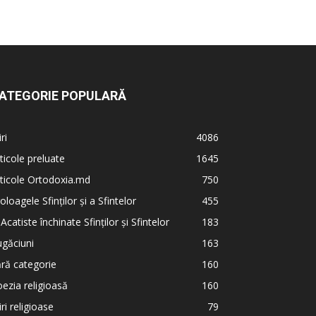
ATEGORIE POPULARĂ
iri
4086
ticole preluate
1645
ticole Ortodoxia.md
750
oloagele Sfinților și a Sfintelor
455
 Acatiste închinate Sfinților și Sfintelor
183
găciuni
163
ră categorie
160
ezia religioasă
160
iri religioase
79