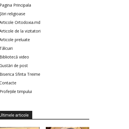
Pagina Principala
Știri religioase
Articole Ortodoxia.md
Articole de la vizitatori
Articole preluate
Tâlcuiri
Bibliotecă video
Gustări de post
Biserica Sfinta Treime
Contacte
Profețiile timpului
Ultimele articole