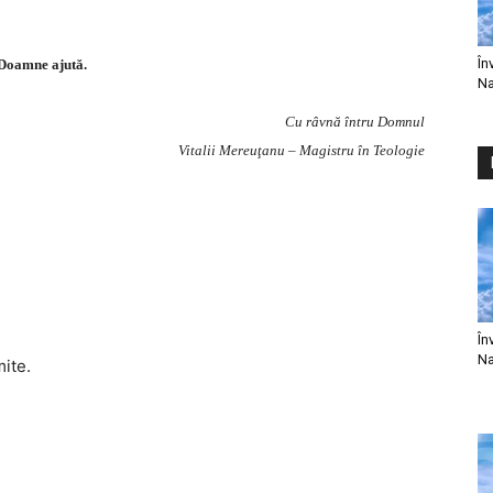
În
Doamne ajută.
Na
Cu râvnă întru Domnul
Vitalii Mereuţanu – Magistru în Teologie
În
Na
mite.