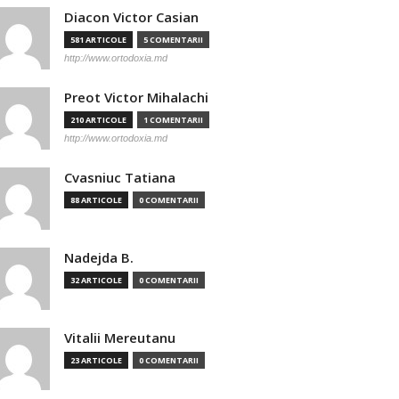
Diacon Victor Casian
581 ARTICOLE
5 COMENTARII
http://www.ortodoxia.md
Preot Victor Mihalachi
210 ARTICOLE
1 COMENTARII
http://www.ortodoxia.md
Cvasniuc Tatiana
88 ARTICOLE
0 COMENTARII
Nadejda B.
32 ARTICOLE
0 COMENTARII
Vitalii Mereutanu
23 ARTICOLE
0 COMENTARII