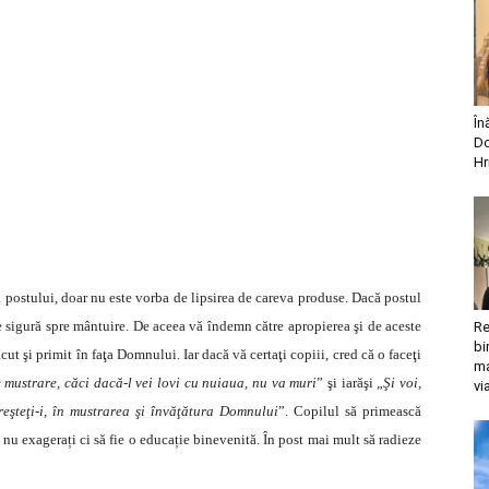
În
Do
Hr
ul postului, doar nu este vorba de lipsirea de careva produse. Dacă postul
le sigură spre mântuire. De aceea vă îndemn către apropierea şi de aceste
Re
bi
ăcut şi primit în faţa Domnului. Iar dacă vă certaţi copiii, cred că o faceţi
ma
 mustrare, căci dacă-l vei lovi cu nuiaua, nu va muri
” şi iarăşi „
Şi voi,
vi
creşteţi-i, în mustrarea şi învăţătura Domnului
”. Copilul să primească
ă nu exagerați ci să fie o educație binevenită. În post mai mult să radieze