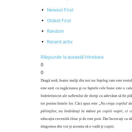
Newest First
Oldest First
Random
Recent activ
Răspunde la această întrebare
0
0
Dragă soră, foarte mulţi din noi nu înţeleg care este rost
este unit cu rugăciunea şi cu faptele cele bune este o ca
îndeletiniciri ale sufletului de doriţi cu adevărat să fie pl
tot pentru binele lor. Căci spus este „
Nu cruţa copilul de
părinţilor, nu întărâtaţi la mânie pe copiii voştri, ci 
educația cuvenită chiar și de este post. Dar încercați ca s
dragostea din voi și aceasta să o vadă și copiii.