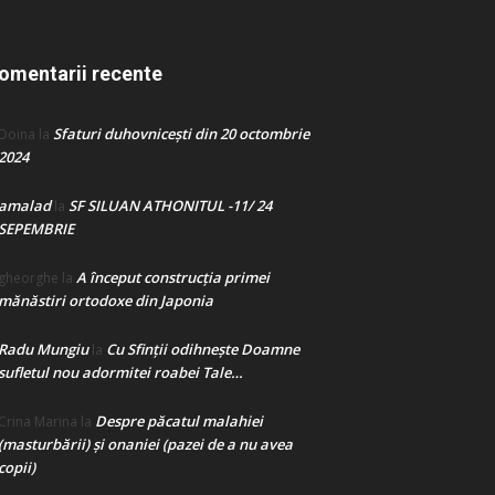
omentarii recente
Sfaturi duhovnicești din 20 octombrie
Doina
la
2024
amalad
SF SILUAN ATHONITUL -11/ 24
la
SEPEMBRIE
A început construcţia primei
gheorghe
la
mănăstiri ortodoxe din Japonia
Radu Mungiu
Cu Sfinții odihnește Doamne
la
sufletul nou adormitei roabei Tale…
Despre păcatul malahiei
Crina Marina
la
(masturbării) şi onaniei (pazei de a nu avea
copii)