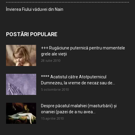
Învierea Fiului văduvei din Nain
POSTĂRI POPULARE
+++ Rugăciune puternică pentru momentele
grele ale vieţii
28 iulie 2010
**** Acatistul către Atotputernicul
Dumnezeu, la vreme de necaz sau de...
5 octombrie 2010
Despre păcatul malahiei (masturbării) şi
onaniei (pazei de a nu avea...
15 aprilie 2010