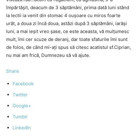
împărtăşit, deacum de 3 săptămâni, prima dată luni stând
la lectii ia venit din stomac 4 ouşoare cu miros foarte
urât, a doua zi încă doua, astăzi după 3 săptămâni, iarăşi
luni, a mai ieşit vreo şase, ce este aceasta, vă mulţumesc
mult, îmi cer scuze de deranj, dar toate sfaturile îmi sunt
de folos, de când mi-aţi spus să citesc acatistul sf.Ciprian,
nu mai am frică, Dumnezeu să vă ajute.
Share
Facebook
Twitter
Google+
Tumblr
LinkedIn