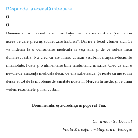
Răspunde la această întrebare
0
0
Doamne ajută. Eu cred că o consultație medicală nu ar strica. Știți vorba
aceea pe care și eu aș spune: „are limbrici”. Dar nu e locul glumei aici. Ci
vă îndemn la o consultație medicală și veți afla și de ce suferă fiica
dumneavoastră. Nu cred că are nimic comun visul-împărtășania-lucrurile
întâmplate. Poate și o alimentație bine rânduită nu ar strica. Cred că aici e
nevoie de asistență medicală decât de una sufletească. Și poate că are somn
deranjat tot de la probleme de sănătate poate fi. Mergeți la medic și pe urmă
vedem rezultatele și mai vorbim.
Doamne întărește credința în poporul Tău.
Cu râvnă întru Domnul
Vitalii Mereuţanu – Magistru în Teologie