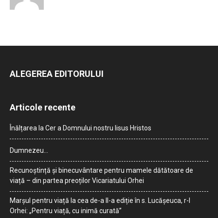
ALEGEREA EDITORULUI
Articole recente
Înălțarea la Cer a Domnului nostru Iisus Hristos
Dumnezeu…
Recunoștință și binecuvântare pentru mamele dătătoare de
viață – din partea preoților Vicariatului Orhei
Marșul pentru viață la cea de-a II-a ediție în s. Lucășeuca, r-l
Orhei: „Pentru viață, cu inimă curată”