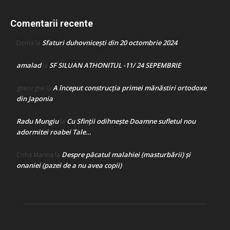
Comentarii recente
Sfaturi duhovnicești din 20 octombrie 2024
Doina
la
amalad
SF SILUAN ATHONITUL -11/ 24 SEPEMBRIE
la
A început construcţia primei mănăstiri ortodoxe
gheorghe
la
din Japonia
Radu Mungiu
Cu Sfinții odihnește Doamne sufletul nou
la
adormitei roabei Tale…
Despre păcatul malahiei (masturbării) şi
Crina Marina
la
onaniei (pazei de a nu avea copii)