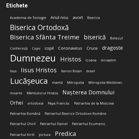
Etichete
Anul nou
avort
Academia de Teologie
Biserica
Biserica Ortodoxă
Biserica Sfânta Treime
biserică
Botezul
dragoste
copil
Coronavirus
Cruce
Conferință
Copii
Dumnezeu
Hristos
Icoana
Ierusalim
Iisus Hristos
Iisus
Ilarion Boian
Israel
Lucășeuca
mamă
Mitropolia
Mitropolia Moldovei;
Nașterea Domnului
moarte
Mântuitorul Hristos
Orhei
ortodoxia
Papa Francisc
Patriarhia de la Moscova
Patriarhia Română
Patriarhul Bisericii Ortodoxe Române
Patriarhul Chiril
Patriarhul Daniel
Patriarhul Ecumenic
Predica
Patriarhul Kirill
pictura