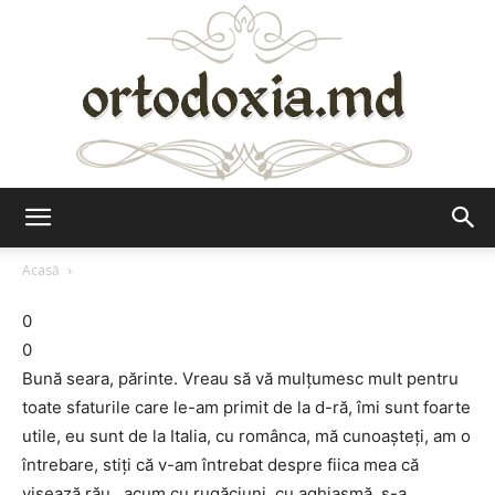
Ortodoxia.md
Acasă
0
0
Bună seara, părinte. Vreau să vă mulţumesc mult pentru
toate sfaturile care le-am primit de la d-ră, îmi sunt foarte
utile, eu sunt de la Italia, cu românca, mă cunoaşteţi, am o
întrebare, stiţi că v-am întrebat despre fiica mea că
visează rău…acum cu rugăciuni, cu aghiasmă, s-a