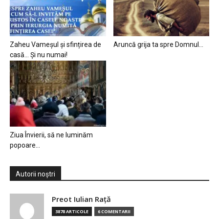
Zaheu Vameșul și sfințirea de
Aruncă grija ta spre Domnul…
casă… Și nu numai!
Ziua Învierii, să ne luminăm
popoare…
Autorii noștri
Preot Iulian Raţă
3878 ARTICOLE
6 COMENTARII