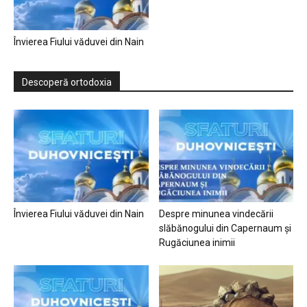
Învierea Fiului văduvei din Nain
Descoperă ortodoxia
Învierea Fiului văduvei din Nain
Despre minunea vindecării
slăbănogului din Capernaum și
Rugăciunea inimii