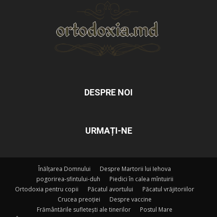
DESPRE NOI
URMAȚI-NE
Înălțarea Domnului
Despre Martorii lui Iehova
pogorirea-sfintului-duh
Piedici în calea mîntuirii
Ortodoxia pentru copii
Păcatul avortului
Păcatul vrăjitoriilor
Crucea preoției
Despre vaccine
Frământările sufletești ale tinerilor
Postul Mare