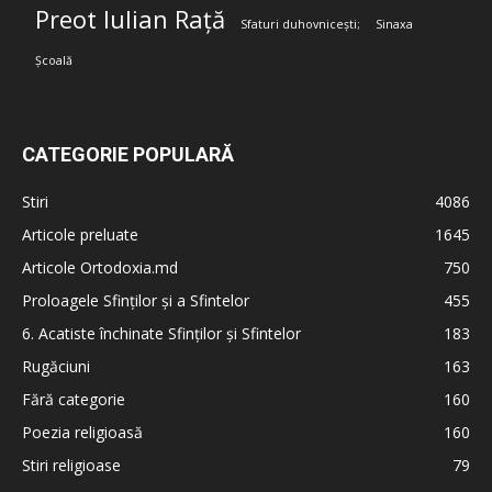
Preot Iulian Rață
Sfaturi duhovnicești;
Sinaxa
Școală
CATEGORIE POPULARĂ
Stiri
4086
Articole preluate
1645
Articole Ortodoxia.md
750
Proloagele Sfinților și a Sfintelor
455
6. Acatiste închinate Sfinților și Sfintelor
183
Rugăciuni
163
Fără categorie
160
Poezia religioasă
160
Stiri religioase
79