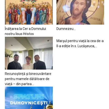
Înălțarea la Cer a Domnului
Dumnezeu…
nostru Iisus Hristos
Marșul pentru viață la cea de-a
II-a ediție în s. Lucășeuca,...
Recunoștință și binecuvântare
pentru mamele dătătoare de
viață – din partea...