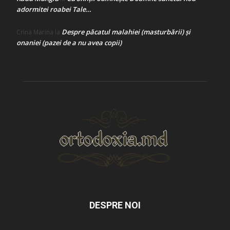
adormitei roabei Tale…
Despre păcatul malahiei (masturbării) şi
Crina Marina
la
onaniei (pazei de a nu avea copii)
DESPRE NOI