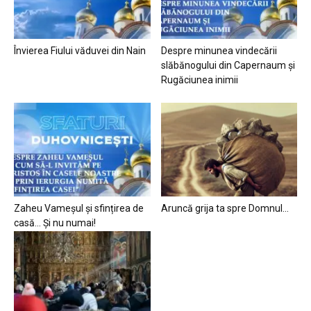
Învierea Fiului văduvei din Nain
Despre minunea vindecării
slăbănogului din Capernaum și
Rugăciunea inimii
Zaheu Vameșul și sfințirea de
Aruncă grija ta spre Domnul…
casă… Și nu numai!