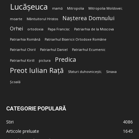
Lucășeuca
mamă
Mitropolia
Mitropolia Moldovei;
Nașterea Domnului
moarte
Mântuitorul Hristos
Orhei
ortodoxia
Papa Francisc
Patriarhia de la Moscova
Patriarhia Română
Patriarhul Bisericii Ortodoxe Române
Patriarhul Chiril
Patriarhul Daniel
Patriarhul Ecumenic
Predica
Patriarhul Kirill
pictura
Preot Iulian Rață
Sfaturi duhovnicești;
Sinaxa
Școală
CATEGORIE POPULARĂ
Stiri
4086
Articole preluate
1645