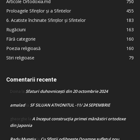
Articole Ortodoxia.md
750
Proloagele Sfinților și a Sfintelor
455
6. Acatiste închinate Sfinților și Sfintelor
183
Rugăciuni
163
Fără categorie
160
Poezia religioasă
160
Stiri religioase
79
Comentarii recente
Sfaturi duhovnicești din 20 octombrie 2024
Doina
la
amalad
SF SILUAN ATHONITUL -11/ 24 SEPEMBRIE
la
A început construcţia primei mănăstiri ortodoxe
gheorghe
la
din Japonia
Radu Mungiu
Cu Sfinții odihnește Doamne sufletul nou
la