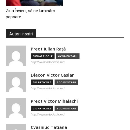
Ziua Învierii, să ne luminăm
popoare…
Autorii noștri
Preot Iulian Raţă
3878 ARTICOLE
6 COMENTARII
http://www.ortodoxia.md
Diacon Victor Casian
581 ARTICOLE
5 COMENTARII
http://www.ortodoxia.md
Preot Victor Mihalachi
210 ARTICOLE
1 COMENTARII
http://www.ortodoxia.md
Cvasniuc Tatiana