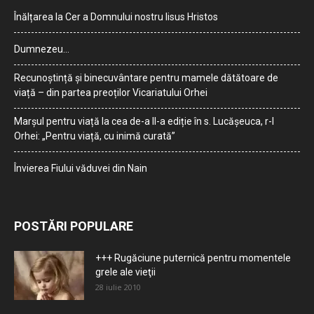
Înălțarea la Cer a Domnului nostru Iisus Hristos
Dumnezeu…
Recunoștință și binecuvântare pentru mamele dătătoare de
viață – din partea preoților Vicariatului Orhei
Marșul pentru viață la cea de-a II-a ediție în s. Lucășeuca, r-l
Orhei: „Pentru viață, cu inimă curată”
Învierea Fiului văduvei din Nain
POSTĂRI POPULARE
+++ Rugăciune puternică pentru momentele
grele ale vieţii
28 iulie 2010