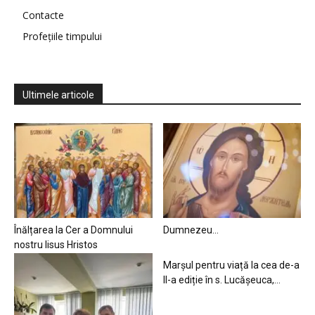
Contacte
Profețiile timpului
Ultimele articole
Înălțarea la Cer a Domnului
Dumnezeu…
nostru Iisus Hristos
Marșul pentru viață la cea de-a
II-a ediție în s. Lucășeuca,...