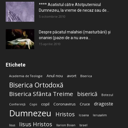
**** Acatistul către Atotputernicul
Dumnezeu, la vreme de necaz sau de...
5 octombrie 2010
Despre păcatul malahiei (masturbării) şi
onaniei (pazei de a nu avea...
15 aprilie 2010
Etichete
Anul nou
avort
Academia de Teologie
Biserica
Biserica Ortodoxă
Biserica Sfânta Treime
biserică
Botezul
dragoste
copil
Coronavirus
Cruce
Conferință
Copii
Dumnezeu
Hristos
Icoana
Ierusalim
Iisus Hristos
Iisus
Ilarion Boian
Israel