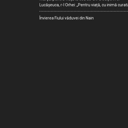
Lucășeuca, r-l Orhei: „Pentru viață, cu inimă curat
Învierea Fiului văduvei din Nain