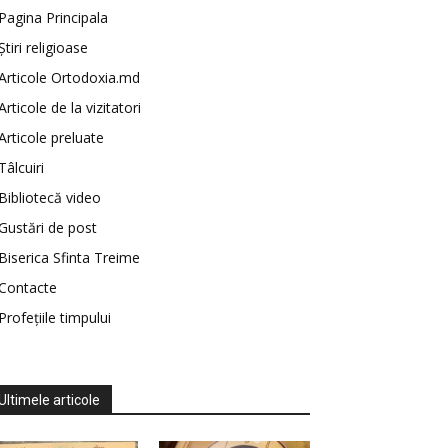
Pagina Principala
Știri religioase
Articole Ortodoxia.md
Articole de la vizitatori
Articole preluate
Tâlcuiri
Bibliotecă video
Gustări de post
Biserica Sfinta Treime
Contacte
Profețiile timpului
Ultimele articole