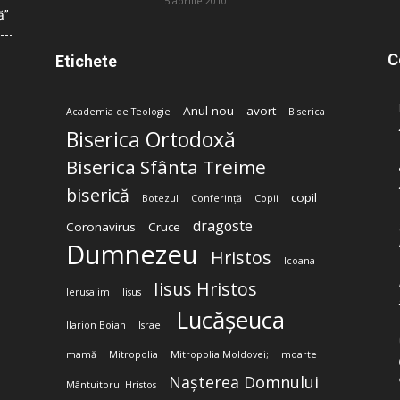
15 aprilie 2010
ă”
C
Etichete
Anul nou
avort
Academia de Teologie
Biserica
Biserica Ortodoxă
Biserica Sfânta Treime
biserică
copil
Botezul
Conferință
Copii
dragoste
Coronavirus
Cruce
Dumnezeu
Hristos
Icoana
Iisus Hristos
Ierusalim
Iisus
Lucășeuca
Ilarion Boian
Israel
mamă
Mitropolia
Mitropolia Moldovei;
moarte
Nașterea Domnului
Mântuitorul Hristos