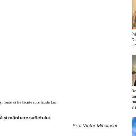
În
Do
Hr
Re
bi
ma
i toate să fie făcute spre lauda Lui!
vi
 şi mântuire sufletului.
Prot Victor Mihalachi