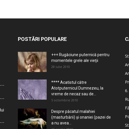
POSTĂRI POPULARE
C
+++ Rugăciune puternică pentru
St
momentele grele ale vieţii
Ar
28 iulie 2010
Ar
Pr
**** Acatistul către
Atotputernicul Dumnezeu, la
6.
vreme de necaz sau de...
Ru
5 octombrie 2010
Fă
lui
Despre păcatul malahiei
Po
(masturbării) şi onaniei (pazei de
a nu avea...
St