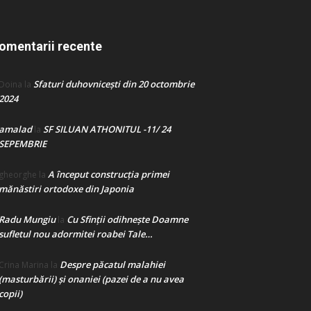
omentarii recente
Sfaturi duhovnicești din 20 octombrie
Doina
la
2024
amalad
SF SILUAN ATHONITUL -11/ 24
la
SEPEMBRIE
A început construcţia primei
gheorghe
la
mănăstiri ortodoxe din Japonia
Radu Mungiu
Cu Sfinții odihnește Doamne
la
sufletul nou adormitei roabei Tale…
Despre păcatul malahiei
Crina Marina
la
(masturbării) şi onaniei (pazei de a nu avea
copii)