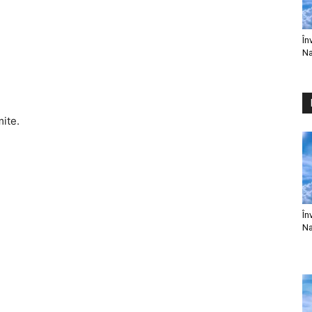
În
Na
mite.
În
Na