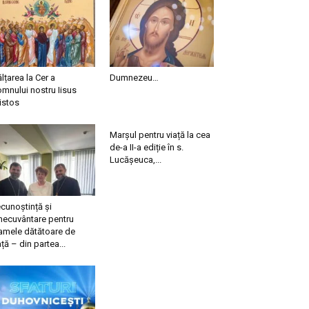
ălțarea la Cer a
Dumnezeu…
mnului nostru Iisus
istos
Marșul pentru viață la cea
de-a II-a ediție în s.
Lucășeuca,...
cunoștință și
necuvântare pentru
mele dătătoare de
ață – din partea...