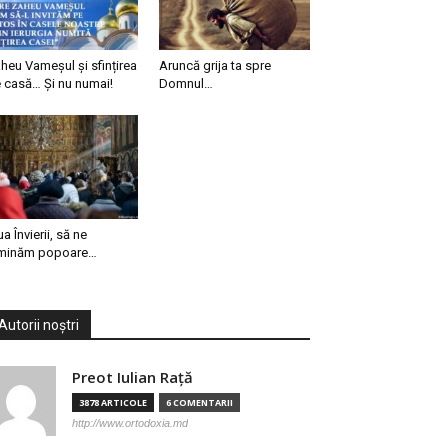
heu Vameșul și sfințirea
Aruncă grija ta spre
 casă… Și nu numai!
Domnul…
ua Învierii, să ne
minăm popoare…
Autorii noștri
Preot Iulian Raţă
3878 ARTICOLE
6 COMENTARII
http://www.ortodoxia.md