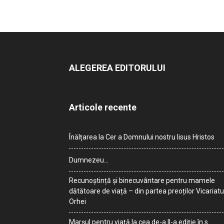
ALEGEREA EDITORULUI
Articole recente
Înălțarea la Cer a Domnului nostru Iisus Hristos
Dumnezeu…
Recunoștință și binecuvântare pentru mamele
dătătoare de viață – din partea preoților Vicariatu
Orhei
Marșul pentru viață la cea de-a II-a ediție în s.