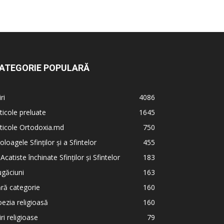
ATEGORIE POPULARĂ
iri
4086
ticole preluate
1645
ticole Ortodoxia.md
750
oloagele Sfinților și a Sfintelor
455
 Acatiste închinate Sfinților și Sfintelor
183
găciuni
163
ră categorie
160
ezia religioasă
160
iri religioase
79