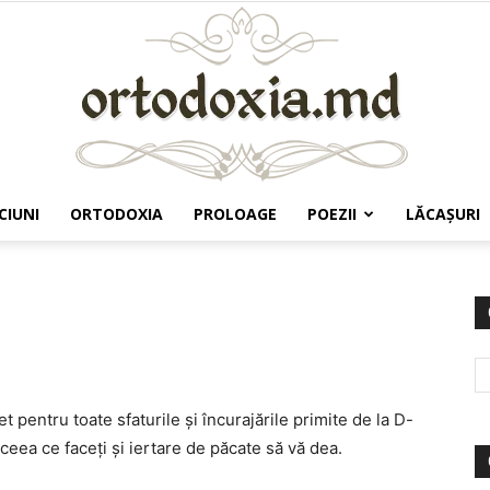
CIUNI
ORTODOXIA
PROLOAGE
POEZII
LĂCAŞURI
Ortodoxia.md
pentru toate sfaturile şi încurajările primite de la D-
eea ce faceţi şi iertare de păcate să vă dea.