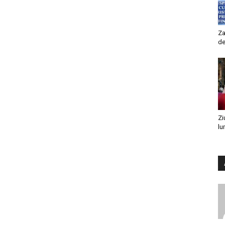
Za
de
Zi
lu