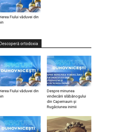
vierea Fiului văduvei din
in
Descoperă ortodoxia
vierea Fiului văduvei din
Despre minunea
in
vindecării slăbănogului
din Capernaum și
Rugăciunea inimii