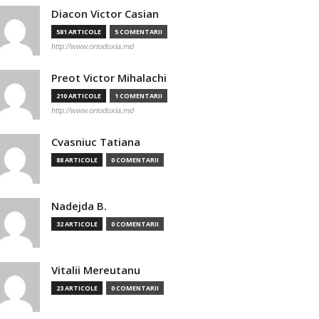
Diacon Victor Casian
581 ARTICOLE
5 COMENTARII
http://www.ortodoxia.md
Preot Victor Mihalachi
210 ARTICOLE
1 COMENTARII
http://www.ortodoxia.md
Cvasniuc Tatiana
88 ARTICOLE
0 COMENTARII
Nadejda B.
32 ARTICOLE
0 COMENTARII
Vitalii Mereutanu
23 ARTICOLE
0 COMENTARII