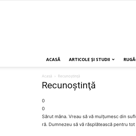
ACASĂ
ARTICOLE ŞI STUDII
RUGĂ
Acasă
Recunoştinţă
Recunoştinţă
0
0
Sărut mâna. Vreau să vă mulţumesc din suflet 
ră. Dumnezeu să vă răsplătească pentru tot c