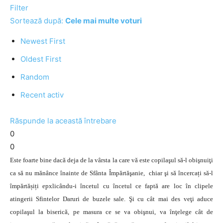
Filter
Sortează după:
Cele mai multe voturi
Newest First
Oldest First
Random
Recent activ
Răspunde la această întrebare
0
0
Este foarte bine dacă deja de la vârsta la care vă este copilaşul să-l obişnuiţi
ca să nu mănânce înainte de Sfânta Împărtăşanie, chiar şi să încercați să-l
împărtășiți epxlicându-i încetul cu încetul ce faptă are loc în clipele
atingerii Sfintelor Daruri de buzele sale. Şi cu cât mai des veţi aduce
copilaşul la biserică, pe masura ce se va obişnui, va înţelege cât de