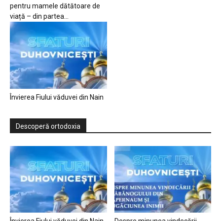
pentru mamele dătătoare de
viață – din partea...
Învierea Fiului văduvei din Nain
Descoperă ortodoxia
Învierea Fiului văduvei din Nain
Despre minunea vindecării