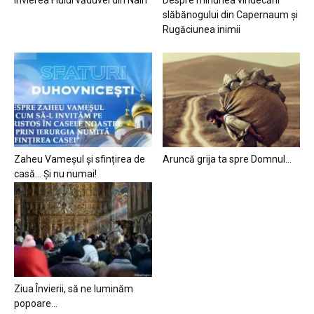
slăbănogului din Capernaum și
Rugăciunea inimii
Zaheu Vameșul și sfințirea de
Aruncă grija ta spre Domnul…
casă… Și nu numai!
Ziua Învierii, să ne luminăm
popoare…