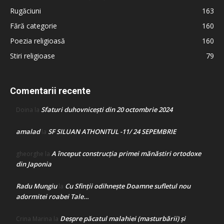
Rugăciuni
163
Fără categorie
160
Poezia religioasă
160
Stiri religioase
79
Comentarii recente
Sfaturi duhovnicești din 20 octombrie 2024
Doina
la
amalad
SF SILUAN ATHONITUL -11/ 24 SEPEMBRIE
la
A început construcţia primei mănăstiri ortodoxe
gheorghe
la
din Japonia
Radu Mungiu
Cu Sfinții odihnește Doamne sufletul nou
la
adormitei roabei Tale…
Despre păcatul malahiei (masturbării) şi
Crina Marina
la