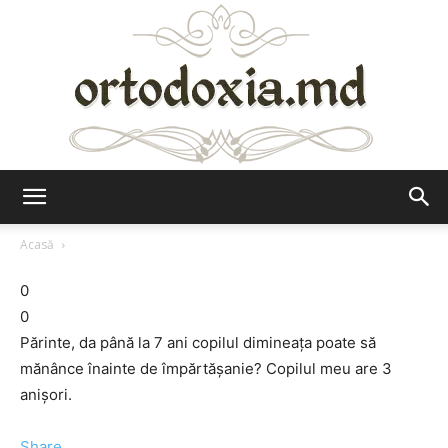
Ortodoxia.md
Acasă
0
0
Părinte, da până la 7 ani copilul dimineaţa poate să
mănânce înainte de împărtăşanie? Copilul meu are 3
anişori.
Share