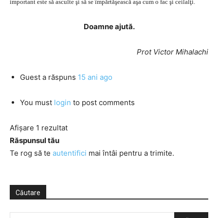
important este să asculte şi să se împărtăşească aşa cum o fac şi ceilalţi.
Doamne ajută.
Prot Victor Mihalachi
Guest
a răspuns
15 ani ago
You must
login
to post comments
Afișare 1 rezultat
Răspunsul tău
Te rog să te
autentifici
mai întâi pentru a trimite.
Căutare