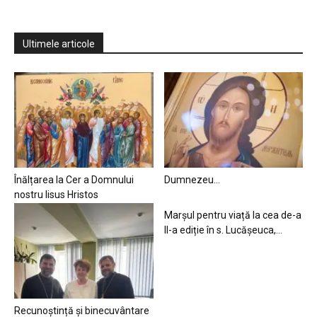
Ultimele articole
Înălțarea la Cer a Domnului
Dumnezeu…
nostru Iisus Hristos
Marșul pentru viață la cea de-a
II-a ediție în s. Lucășeuca,...
Recunoștință și binecuvântare