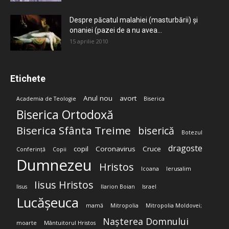
Despre păcatul malahiei (masturbării) şi
onaniei (pazei de a nu avea...
15 aprilie 2010
Etichete
Anul nou
avort
Academia de Teologie
Biserica
Biserica Ortodoxă
Biserica Sfânta Treime
biserică
Botezul
dragoste
copil
Coronavirus
Cruce
Conferință
Copii
Dumnezeu
Hristos
Icoana
Ierusalim
Iisus Hristos
Iisus
Ilarion Boian
Israel
Lucășeuca
mamă
Mitropolia
Mitropolia Moldovei;
Nașterea Domnului
moarte
Mântuitorul Hristos