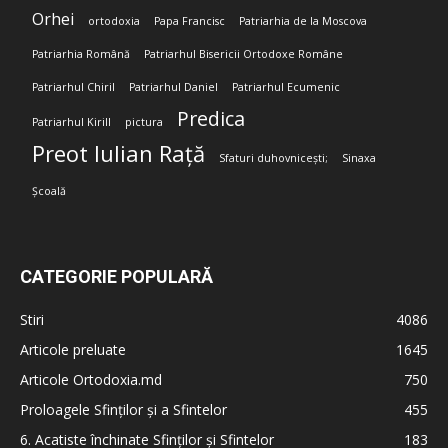
Orhei
ortodoxia
Papa Francisc
Patriarhia de la Moscova
Patriarhia Română
Patriarhul Bisericii Ortodoxe Române
Patriarhul Chiril
Patriarhul Daniel
Patriarhul Ecumenic
Predica
Patriarhul Kirill
pictura
Preot Iulian Rață
Sfaturi duhovnicești;
Sinaxa
Școală
CATEGORIE POPULARĂ
Stiri
4086
Articole preluate
1645
Articole Ortodoxia.md
750
Proloagele Sfinților și a Sfintelor
455
6. Acatiste închinate Sfinților și Sfintelor
183