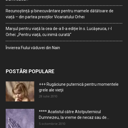
Recunoștință și binecuvântare pentru mamele dătătoare de
viață – din partea preoților Vicariatului Orhei
Marșul pentru viață la cea de-a II-a ediție în s. Lucășeuca, r-l
Orhei: „Pentru viață, cu inimă curată”
Învierea Fiului văduvei din Nain
POSTĂRI POPULARE
+++ Rugăciune puternică pentru momentele
grele ale vieţii
28 iulie 2010
**** Acatistul către Atotputernicul
Dumnezeu, la vreme de necaz sau de...
5 octombrie 2010