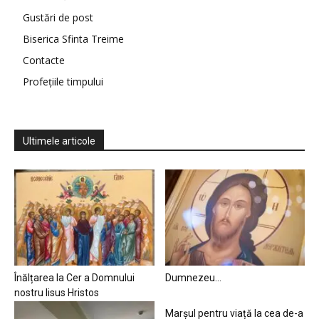
Gustări de post
Biserica Sfinta Treime
Contacte
Profețiile timpului
Ultimele articole
Înălțarea la Cer a Domnului
Dumnezeu…
nostru Iisus Hristos
Marșul pentru viață la cea de-a