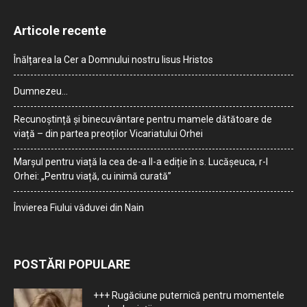
Articole recente
Înălțarea la Cer a Domnului nostru Iisus Hristos
Dumnezeu…
Recunoștință și binecuvântare pentru mamele dătătoare de
viață – din partea preoților Vicariatului Orhei
Marșul pentru viață la cea de-a II-a ediție în s. Lucășeuca, r-l
Orhei: „Pentru viață, cu inimă curată”
Învierea Fiului văduvei din Nain
POSTĂRI POPULARE
+++ Rugăciune puternică pentru momentele