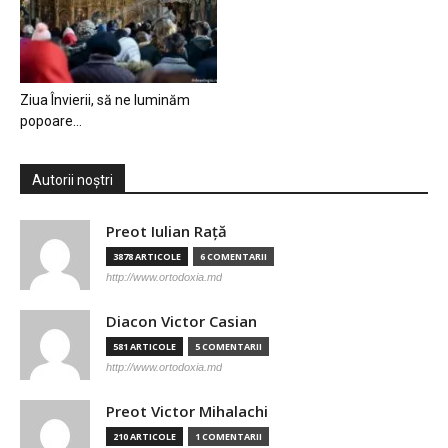
Ziua Învierii, să ne luminăm
popoare…
Autorii noștri
Preot Iulian Raţă
3878 ARTICOLE
6 COMENTARII
http://www.ortodoxia.md
Diacon Victor Casian
581 ARTICOLE
5 COMENTARII
http://www.ortodoxia.md
Preot Victor Mihalachi
210 ARTICOLE
1 COMENTARII