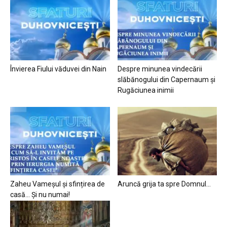
Învierea Fiului văduvei din Nain
Despre minunea vindecării
slăbănogului din Capernaum și
Rugăciunea inimii
Zaheu Vameșul și sfințirea de
Aruncă grija ta spre Domnul…
casă… Și nu numai!