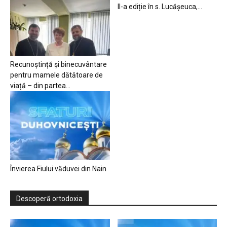
II-a ediție în s. Lucășeuca,...
Recunoștință și binecuvântare
pentru mamele dătătoare de
viață – din partea...
Învierea Fiului văduvei din Nain
Descoperă ortodoxia