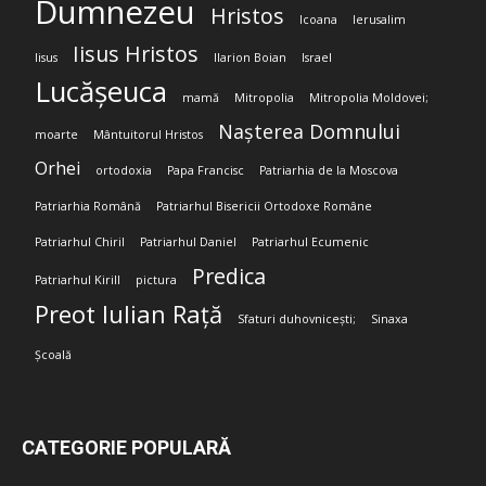
Dumnezeu
Hristos
Icoana
Ierusalim
Iisus Hristos
Iisus
Ilarion Boian
Israel
Lucășeuca
mamă
Mitropolia
Mitropolia Moldovei;
Nașterea Domnului
moarte
Mântuitorul Hristos
Orhei
ortodoxia
Papa Francisc
Patriarhia de la Moscova
Patriarhia Română
Patriarhul Bisericii Ortodoxe Române
Patriarhul Chiril
Patriarhul Daniel
Patriarhul Ecumenic
Predica
Patriarhul Kirill
pictura
Preot Iulian Rață
Sfaturi duhovnicești;
Sinaxa
Școală
CATEGORIE POPULARĂ