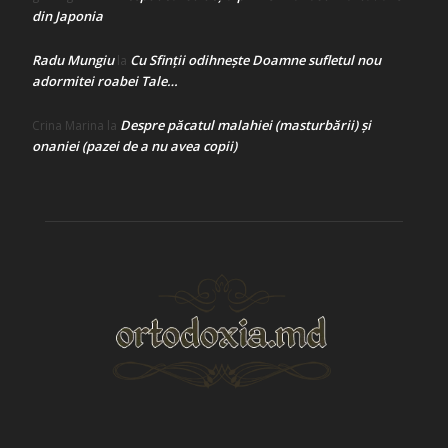
din Japonia
Radu Mungiu
Cu Sfinții odihnește Doamne sufletul nou
la
adormitei roabei Tale…
Despre păcatul malahiei (masturbării) şi
Crina Marina
la
onaniei (pazei de a nu avea copii)