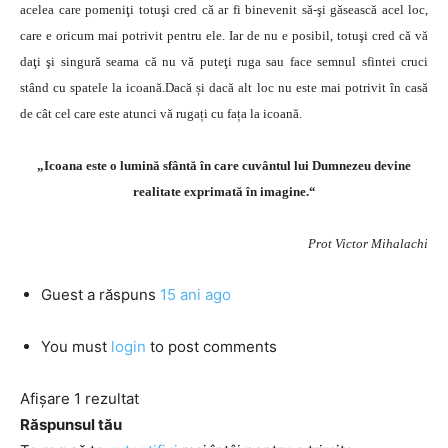
acelea care pomeniţi totuşi cred că ar fi binevenit să-şi găsească acel loc,
care e oricum mai potrivit pentru ele. Iar de nu e posibil, totuşi cred că vă
daţi şi singură seama că nu vă puteţi ruga sau face semnul sfintei cruci
stând cu spatele la icoană.Dacă și dacă alt loc nu este mai potrivit în casă
de cât cel care este atunci vă rugați cu fața la icoană.
„Icoana este o lumină sfântă în care cuvântul lui Dumnezeu devine
realitate exprimată în imagine.“
Prot Victor Mihalachi
Guest
a răspuns
15 ani ago
You must
login
to post comments
Afișare 1 rezultat
Răspunsul tău