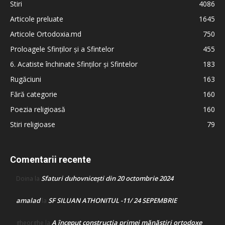
Stiri
4086
Articole preluate
1645
Articole Ortodoxia.md
750
Proloagele Sfinților și a Sfintelor
455
6. Acatiste închinate Sfinților și Sfintelor
183
Rugăciuni
163
Fără categorie
160
Poezia religioasă
160
Stiri religioase
79
Comentarii recente
Sfaturi duhovnicești din 20 octombrie 2024
Doina
la
amalad
SF SILUAN ATHONITUL -11/ 24 SEPEMBRIE
la
A început construcţia primei mănăstiri ortodoxe
gheorghe
la