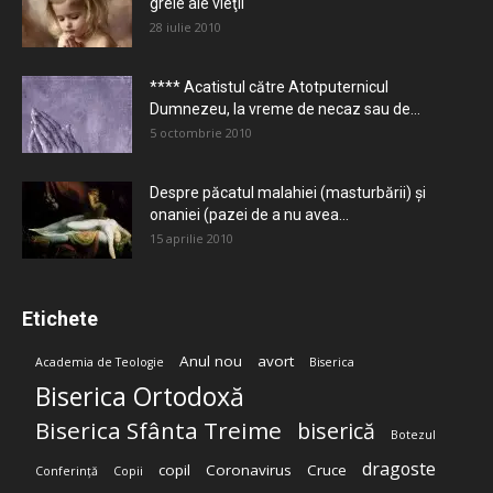
grele ale vieţii
28 iulie 2010
**** Acatistul către Atotputernicul
Dumnezeu, la vreme de necaz sau de...
5 octombrie 2010
Despre păcatul malahiei (masturbării) şi
onaniei (pazei de a nu avea...
15 aprilie 2010
Etichete
Anul nou
avort
Academia de Teologie
Biserica
Biserica Ortodoxă
Biserica Sfânta Treime
biserică
Botezul
dragoste
copil
Coronavirus
Cruce
Conferință
Copii