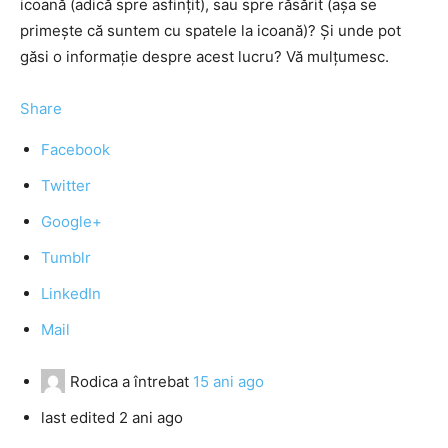
icoană (adică spre asfinţit), sau spre răsărit (aşa se
primeşte că suntem cu spatele la icoană)? Şi unde pot
găsi o informaţie despre acest lucru? Vă mulţumesc.
Share
Facebook
Twitter
Google+
Tumblr
LinkedIn
Mail
Rodica
a întrebat
15 ani ago
last edited 2 ani ago