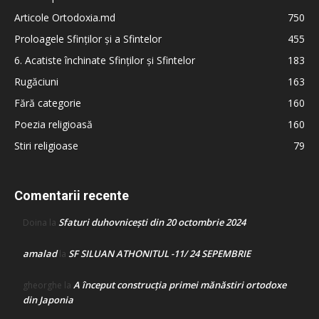
Articole Ortodoxia.md
750
Proloagele Sfinților și a Sfintelor
455
6. Acatiste închinate Sfinților și Sfintelor
183
Rugăciuni
163
Fără categorie
160
Poezia religioasă
160
Stiri religioase
79
Comentarii recente
Sfaturi duhovnicești din 20 octombrie 2024
Doina
la
amalad
SF SILUAN ATHONITUL -11/ 24 SEPEMBRIE
la
A început construcţia primei mănăstiri ortodoxe
gheorghe
la
din Japonia