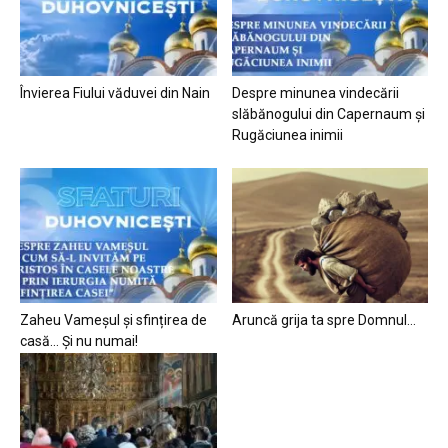
Învierea Fiului văduvei din Nain
Despre minunea vindecării
slăbănogului din Capernaum și
Rugăciunea inimii
Zaheu Vameșul și sfințirea de
Aruncă grija ta spre Domnul…
casă… Și nu numai!