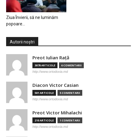
Ziua Învierii, să ne luminăm
popoare…
Autorii noștri
Preot Iulian Raţă
3878 ARTICOLE
6 COMENTARII
http://www.ortodoxia.md
Diacon Victor Casian
581 ARTICOLE
5 COMENTARII
http://www.ortodoxia.md
Preot Victor Mihalachi
210 ARTICOLE
1 COMENTARII
http://www.ortodoxia.md