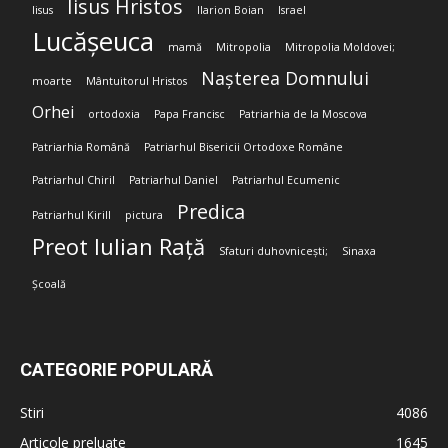
Iisus Hristos
Iisus
Ilarion Boian
Israel
Lucășeuca
mamă
Mitropolia
Mitropolia Moldovei;
Nașterea Domnului
moarte
Mântuitorul Hristos
Orhei
ortodoxia
Papa Francisc
Patriarhia de la Moscova
Patriarhia Română
Patriarhul Bisericii Ortodoxe Române
Patriarhul Chiril
Patriarhul Daniel
Patriarhul Ecumenic
Predica
Patriarhul Kirill
pictura
Preot Iulian Rață
Sfaturi duhovnicești;
Sinaxa
Școală
CATEGORIE POPULARĂ
Stiri
4086
Articole preluate
1645