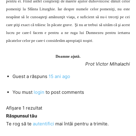
pentru ei. Fiind astfel conştienţi de marele ajutor duhovnicesc dăruit celor
pomeniţi la Sfânta Liturghie. Iar despre numele celor pomeniţi, nu este
neapărat să le cunoaşteţi amănunţit viaţa, e suficient să nu-i treceţi pe cei
care ştiţi exact că trăiesc în păcate grave. Şi nu ar trebui să uităm că şi acest
lucru pe care-l facem e pentru a ne ruga lui Dumnezeu pentru iertarea
păcatelor celor pe care-i considerăm apropiaţii noştri.
Doamne ajută.
Prot Victor Mihalachi
Guest
a răspuns
15 ani ago
You must
login
to post comments
Afișare 1 rezultat
Răspunsul tău
Te rog să te
autentifici
mai întâi pentru a trimite.