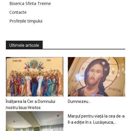
Biserica Sfinta Treime
Contacte
Profețiile timpului
Ultimele articole
Înălțarea la Cer a Domnului
Dumnezeu…
nostru Iisus Hristos
Marșul pentru viață la cea de-a
II-a ediție în s. Lucășeuca,...