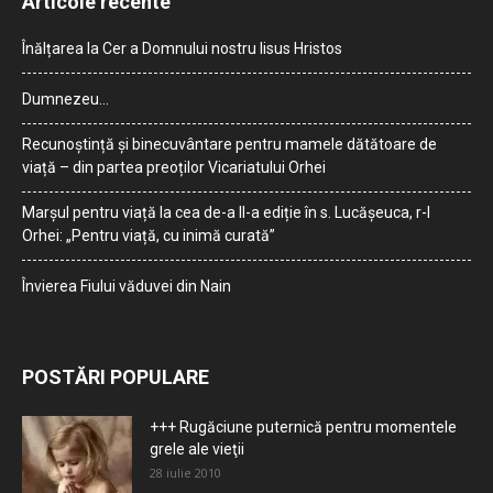
Articole recente
Înălțarea la Cer a Domnului nostru Iisus Hristos
Dumnezeu…
Recunoștință și binecuvântare pentru mamele dătătoare de
viață – din partea preoților Vicariatului Orhei
Marșul pentru viață la cea de-a II-a ediție în s. Lucășeuca, r-l
Orhei: „Pentru viață, cu inimă curată”
Învierea Fiului văduvei din Nain
POSTĂRI POPULARE
+++ Rugăciune puternică pentru momentele
grele ale vieţii
28 iulie 2010