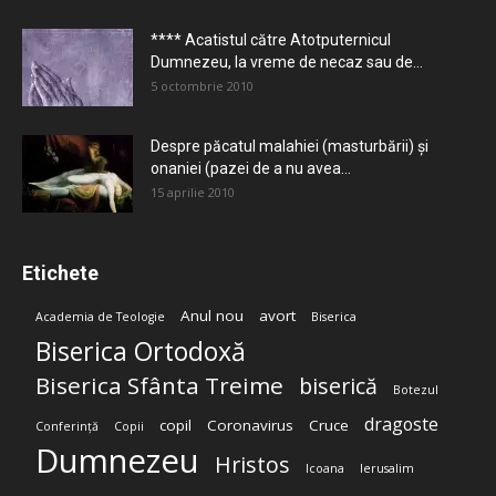
**** Acatistul către Atotputernicul
Dumnezeu, la vreme de necaz sau de...
5 octombrie 2010
Despre păcatul malahiei (masturbării) şi
onaniei (pazei de a nu avea...
15 aprilie 2010
Etichete
Anul nou
avort
Academia de Teologie
Biserica
Biserica Ortodoxă
Biserica Sfânta Treime
biserică
Botezul
dragoste
copil
Coronavirus
Cruce
Conferință
Copii
Dumnezeu
Hristos
Icoana
Ierusalim