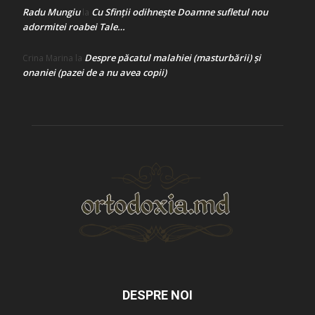
Radu Mungiu
Cu Sfinții odihnește Doamne sufletul nou
la
adormitei roabei Tale…
Despre păcatul malahiei (masturbării) şi
Crina Marina
la
onaniei (pazei de a nu avea copii)
DESPRE NOI