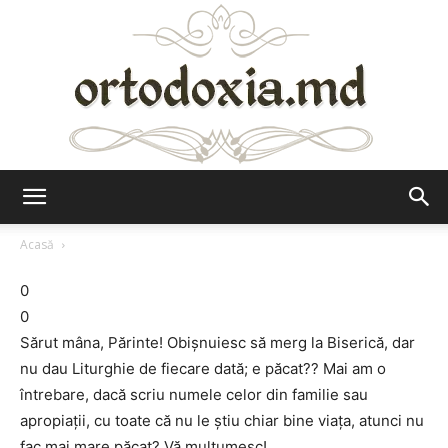
Ortodoxia.md
Acasă
0
0
Sărut mâna, Părinte! Obişnuiesc să merg la Biserică, dar
nu dau Liturghie de fiecare dată; e păcat?? Mai am o
întrebare, dacă scriu numele celor din familie sau
apropiaţii, cu toate că nu le ştiu chiar bine viaţa, atunci nu
fac mai mare păcat? Vă mulţumesc!