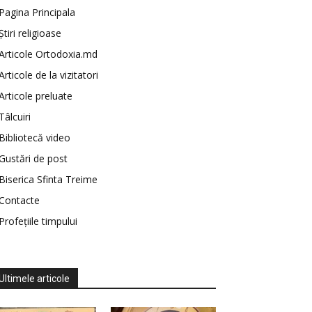
Pagina Principala
Știri religioase
Articole Ortodoxia.md
Articole de la vizitatori
Articole preluate
Tâlcuiri
Bibliotecă video
Gustări de post
Biserica Sfinta Treime
Contacte
Profețiile timpului
Ultimele articole