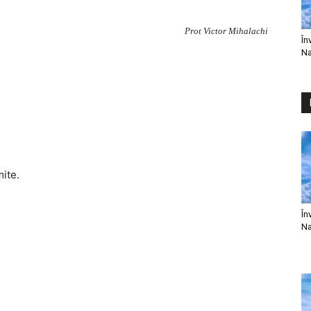
Prot Victor Mihalachi
În
Na
mite.
În
Na