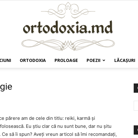
CIUNI
ORTODOXIA
PROLOAGE
POEZII
LĂCAŞURI
Ortodoxia.md
rgie
 părere am de cele din titlu: reiki, karmă şi
folosească. Eu ştiu clar că nu sunt bune, dar nu şitu
 Ce să îi spun? Aveţi vreun articol să îmi recomandaţi,