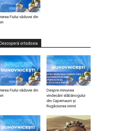
vierea Fiului văduvei din
in
Descoperă ortodoxia
vierea Fiului văduvei din
Despre minunea
in
vindecării slăbănogului
din Capernaum și
Rugăciunea inimii