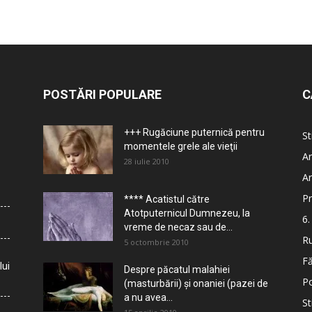
POSTĂRI POPULARE
C
+++ Rugăciune puternică pentru
St
momentele grele ale vieţii
Ar
28 iulie 2010
Ar
Pr
**** Acatistul către
Atotputernicul Dumnezeu, la
6.
vreme de necaz sau de...
Ru
5 octombrie 2010
Fă
lui
Despre păcatul malahiei
Po
(masturbării) şi onaniei (pazei de
a nu avea...
St