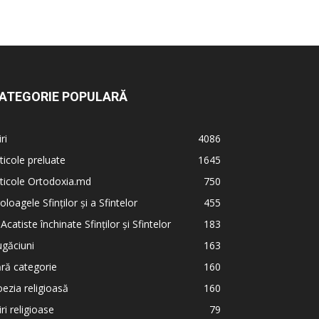
ATEGORIE POPULARĂ
iri
4086
ticole preluate
1645
ticole Ortodoxia.md
750
oloagele Sfinților și a Sfintelor
455
 Acatiste închinate Sfinților și Sfintelor
183
găciuni
163
ră categorie
160
ezia religioasă
160
iri religioase
79