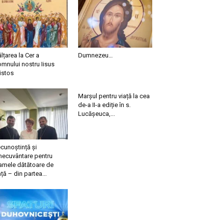
ălțarea la Cer a
Dumnezeu…
mnului nostru Iisus
istos
Marșul pentru viață la cea
de-a II-a ediție în s.
Lucășeuca,...
cunoștință și
necuvântare pentru
mele dătătoare de
ață – din partea...