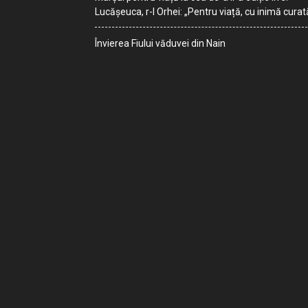
Lucășeuca, r-l Orhei: „Pentru viață, cu inimă curat
Învierea Fiului văduvei din Nain