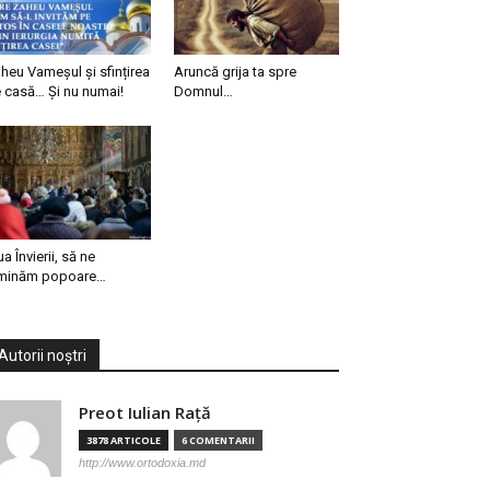
heu Vameșul și sfințirea
Aruncă grija ta spre
 casă… Și nu numai!
Domnul…
ua Învierii, să ne
minăm popoare…
Autorii noștri
Preot Iulian Raţă
3878 ARTICOLE
6 COMENTARII
http://www.ortodoxia.md