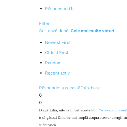
Răspunsuri (1)
Filter
Sortează după:
Cele mai multe voturi
Newest First
Oldest First
Random
Recent activ
Răspunde la această întrebare
0
0
Dragă Lilia, uite la lincul acesta
http://www.scribd.co
o să găsești lămurire mai amplă asupra acestor energii st
sufletească.