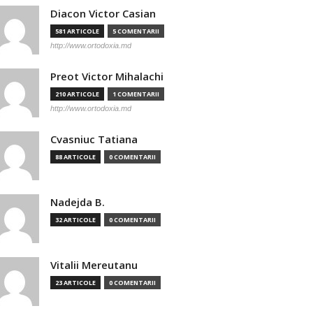
Diacon Victor Casian
581 ARTICOLE
5 COMENTARII
http://www.ortodoxia.md
Preot Victor Mihalachi
210 ARTICOLE
1 COMENTARII
http://www.ortodoxia.md
Cvasniuc Tatiana
88 ARTICOLE
0 COMENTARII
Nadejda B.
32 ARTICOLE
0 COMENTARII
Vitalii Mereutanu
23 ARTICOLE
0 COMENTARII