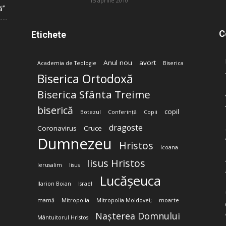
15 aprilie 2010
ă”
C
Etichete
Anul nou
avort
Academia de Teologie
Biserica
Biserica Ortodoxă
Biserica Sfânta Treime
biserică
copil
Botezul
Conferință
Copii
dragoste
Coronavirus
Cruce
Dumnezeu
Hristos
Icoana
Iisus Hristos
Ierusalim
Iisus
Lucășeuca
Ilarion Boian
Israel
mamă
Mitropolia
Mitropolia Moldovei;
moarte
Nașterea Domnului
Mântuitorul Hristos