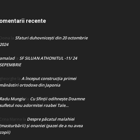
omentarii recente
Sfaturi duhovnicești din 20 octombrie
Doina
la
2024
amalad
SF SILUAN ATHONITUL -11/ 24
la
SEPEMBRIE
A început construcţia primei
gheorghe
la
mănăstiri ortodoxe din Japonia
Radu Mungiu
Cu Sfinții odihnește Doamne
la
sufletul nou adormitei roabei Tale…
Despre păcatul malahiei
Crina Marina
la
(masturbării) şi onaniei (pazei de a nu avea
copii)