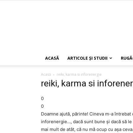
ACASĂ
ARTICOLE ŞI STUDII
RUGĂ
Acasă
reiki, karma si inforenergie
reiki, karma si inforene
0
0
Doamne ajută, părinte! Cineva m-a întrebat ce
inforenergie…, dacă sunt bune şi dacă să le 
mai mult de atât, că nu mă ocup cu aşa ceva.