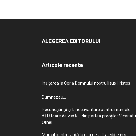
ALEGEREA EDITORULUI
Articole recente
Înălțarea la Cer a Domnului nostru Iisus Hristos
Dumnezeu…
Recunoștință și binecuvântare pentru mamele
dătătoare de viață – din partea preoților Vicariatu
Orhei
Marșul pentru viață la cea de-a II-a ediție în s.