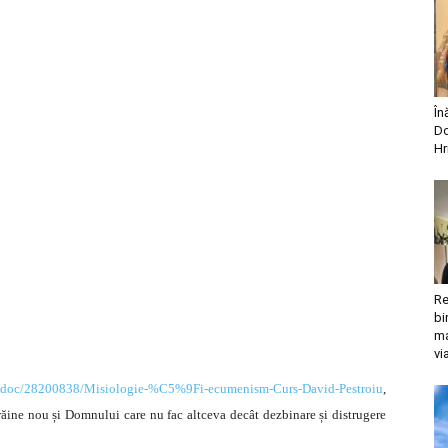
În
Do
Hr
Re
bi
ma
vi
m/doc/28200838/Misiologie-%C5%9Fi-ecumenism-Curs-David-Pestroiu
,
răine nou și Domnului care nu fac altceva decât dezbinare și distrugere