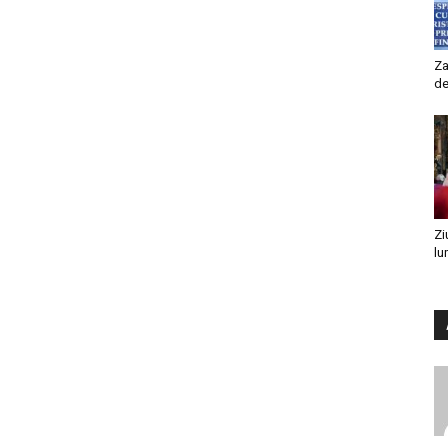
Za
de
Zi
lu