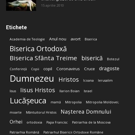
15 aprilie 2010
Etichete
Anul nou
avort
Academia de Teologie
Biserica
Biserica Ortodoxă
Biserica Sfânta Treime
biserică
Botezul
dragoste
copil
Coronavirus
Cruce
Conferință
Copii
Dumnezeu
Hristos
Icoana
Ierusalim
Iisus Hristos
Iisus
Ilarion Boian
Israel
Lucășeuca
mamă
Mitropolia
Mitropolia Moldovei;
Nașterea Domnului
moarte
Mântuitorul Hristos
Orhei
ortodoxia
Papa Francisc
Patriarhia de la Moscova
Patriarhia Română
Patriarhul Bisericii Ortodoxe Române