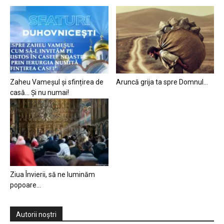
Zaheu Vameșul și sfințirea de
Aruncă grija ta spre Domnul…
casă… Și nu numai!
Ziua Învierii, să ne luminăm
popoare…
Autorii noștri