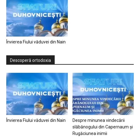
Învierea Fiului văduvei din Nain
Descoperă ortodoxia
Învierea Fiului văduvei din Nain
Despre minunea vindecării
slăbănogului din Capernaum și
Rugăciunea inimii