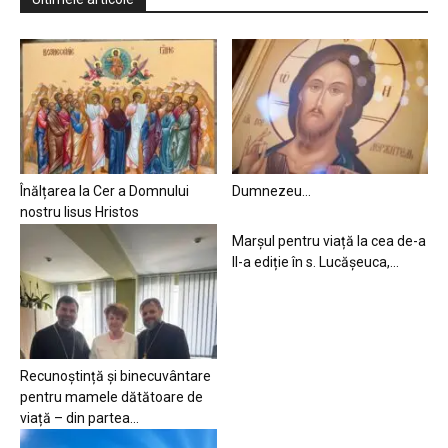
Înălțarea la Cer a Domnului
Dumnezeu…
nostru Iisus Hristos
Marșul pentru viață la cea de-a
II-a ediție în s. Lucășeuca,...
Recunoștință și binecuvântare
pentru mamele dătătoare de
viață – din partea...