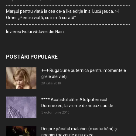
Marșul pentru viață la cea de-a II-a ediție în s. Lucășeuca, r-l
Orhei: „Pentru viață, cu inimă curată”
Învierea Fiului văduvei din Nain
POSTĂRI POPULARE
+++ Rugăciune puternică pentru momentele
grele ale vieţii
28 iulie 2010
**** Acatistul către Atotputernicul
Dumnezeu, la vreme de necaz sau de...
5 octombrie 2010
Despre păcatul malahiei (masturbării) şi
onaniei (pazei de a nu avea...