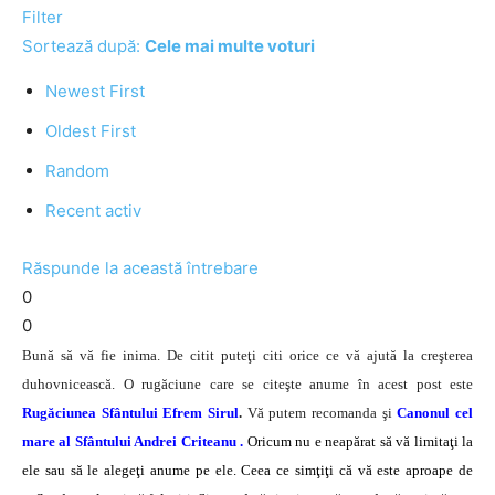
Filter
Sortează după:
Cele mai multe voturi
Newest First
Oldest First
Random
Recent activ
Răspunde la această întrebare
0
0
Bună să vă fie inima. De citit puteţi citi orice ce vă ajută la creşterea
duhovnicească. O rugăciune care se citeşte anume în acest post este
Rugăciunea Sfântului Efrem Sirul
.
Vă putem recomanda şi
Canonul cel
mare al Sfântului Andrei Criteanu
.
Oricum nu e neapărat să vă limitaţi la
ele sau să le alegeţi anume pe ele. Ceea ce simţiţi că vă este aproape de