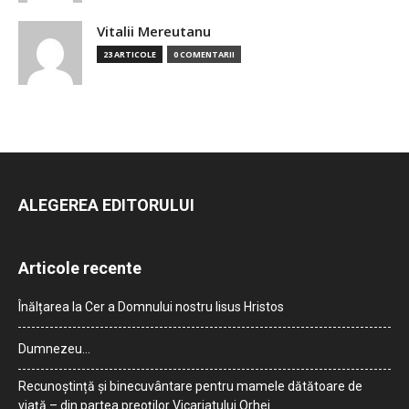
Vitalii Mereutanu
23 ARTICOLE
0 COMENTARII
ALEGEREA EDITORULUI
Articole recente
Înălțarea la Cer a Domnului nostru Iisus Hristos
Dumnezeu…
Recunoștință și binecuvântare pentru mamele dătătoare de
viață – din partea preoților Vicariatului Orhei