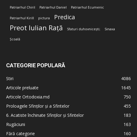
Patriarhul Chiril
Patriarhul Daniel
Patriarhul Ecumenic
Predica
Patriarhul Kirill
pictura
Preot Iulian Rață
Sfaturi duhovnicești;
Sinaxa
Școală
CATEGORIE POPULARĂ
Stiri
4086
Articole preluate
1645
Articole Ortodoxia.md
750
Proloagele Sfinților și a Sfintelor
455
6. Acatiste închinate Sfinților și Sfintelor
183
Rugăciuni
163
Fără categorie
160