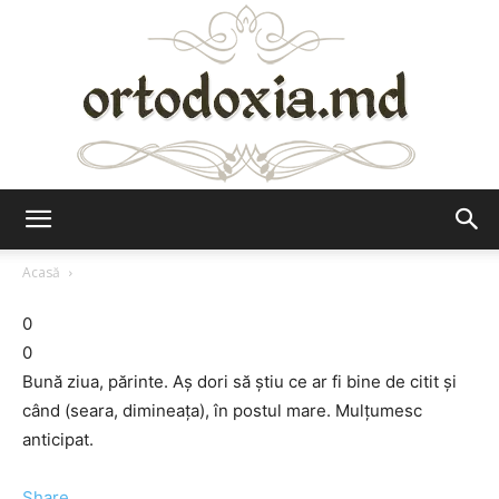
Ortodoxia.md
Acasă
0
0
Bună ziua, părinte. Aş dori să ştiu ce ar fi bine de citit şi
când (seara, dimineaţa), în postul mare. Mulţumesc
anticipat.
Share