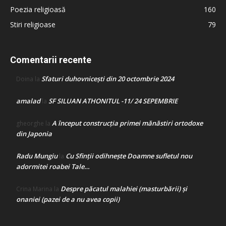
Poezia religioasă
160
Stiri religioase
79
Comentarii recente
Sfaturi duhovnicești din 20 octombrie 2024
Doina
la
amalad
SF SILUAN ATHONITUL -11/ 24 SEPEMBRIE
la
A început construcţia primei mănăstiri ortodoxe
gheorghe
la
din Japonia
Radu Mungiu
Cu Sfinții odihnește Doamne sufletul nou
la
adormitei roabei Tale…
Despre păcatul malahiei (masturbării) şi
Crina Marina
la
onaniei (pazei de a nu avea copii)