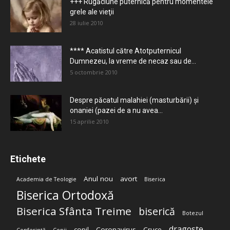
+++ Rugăciune puternică pentru momentele
grele ale vieţii
28 iulie 2010
**** Acatistul către Atotputernicul
Dumnezeu, la vreme de necaz sau de...
5 octombrie 2010
Despre păcatul malahiei (masturbării) şi
onaniei (pazei de a nu avea...
15 aprilie 2010
Etichete
Anul nou
avort
Academia de Teologie
Biserica
Biserica Ortodoxă
Biserica Sfânta Treime
biserică
Botezul
dragoste
copil
Coronavirus
Cruce