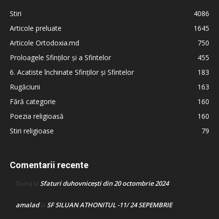
Stiri
4086
Articole preluate
1645
Articole Ortodoxia.md
750
Proloagele Sfinților și a Sfintelor
455
6. Acatiste închinate Sfinților și Sfintelor
183
Rugăciuni
163
Fără categorie
160
Poezia religioasă
160
Stiri religioase
79
Comentarii recente
Sfaturi duhovnicești din 20 octombrie 2024
Doina
la
amalad
SF SILUAN ATHONITUL -11/ 24 SEPEMBRIE
la