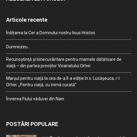
Articole recente
Înălțarea la Cer a Domnului nostru Iisus Hristos
Dumnezeu…
Recunoștință și binecuvântare pentru mamele dătătoare de
viață – din partea preoților Vicariatului Orhei
Marșul pentru viață la cea de-a II-a ediție în s. Lucășeuca, r-l
Orhei: „Pentru viață, cu inimă curată”
Învierea Fiului văduvei din Nain
POSTĂRI POPULARE