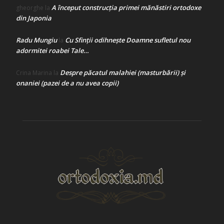
A început construcţia primei mănăstiri ortodoxe
gheorghe
la
din Japonia
Radu Mungiu
Cu Sfinții odihnește Doamne sufletul nou
la
adormitei roabei Tale…
Despre păcatul malahiei (masturbării) şi
Crina Marina
la
onaniei (pazei de a nu avea copii)