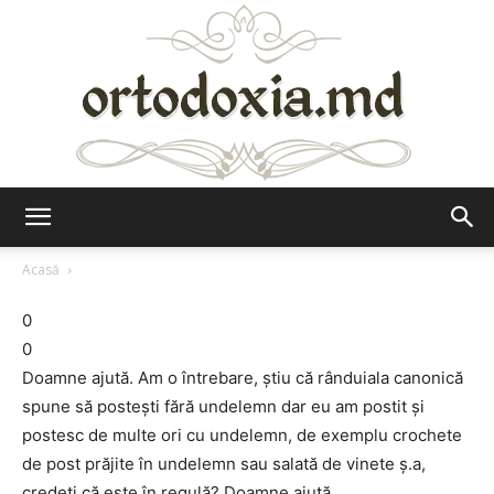
Ortodoxia.md
Acasă
0
0
Doamne ajută. Am o întrebare, ştiu că rânduiala canonică
spune să posteşti fără undelemn dar eu am postit şi
postesc de multe ori cu undelemn, de exemplu crochete
de post prăjite în undelemn sau salată de vinete ş.a,
credeţi că este în regulă? Doamne ajută.