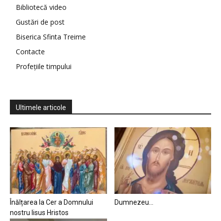
Bibliotecă video
Gustări de post
Biserica Sfinta Treime
Contacte
Profețiile timpului
Ultimele articole
Înălțarea la Cer a Domnului
Dumnezeu…
nostru Iisus Hristos