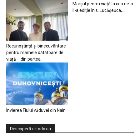
Marșul pentru viață la cea de-a
II-a ediție în s. Lucășeuca,...
Recunoștință și binecuvântare
pentru mamele dătătoare de
viață – din partea...
Învierea Fiului văduvei din Nain
Descoperă ortodoxia