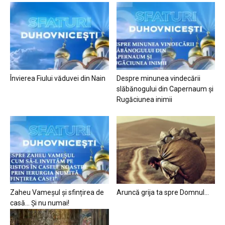
Învierea Fiului văduvei din Nain
Despre minunea vindecării
slăbănogului din Capernaum și
Rugăciunea inimii
Zaheu Vameșul și sfințirea de
Aruncă grija ta spre Domnul…
casă… Și nu numai!