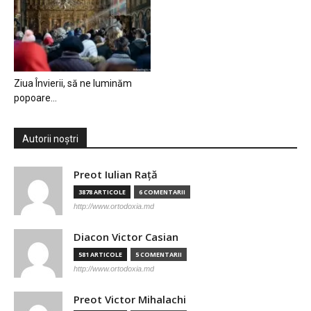
Ziua Învierii, să ne luminăm
popoare…
Autorii noștri
Preot Iulian Raţă
3878 ARTICOLE
6 COMENTARII
http://www.ortodoxia.md
Diacon Victor Casian
581 ARTICOLE
5 COMENTARII
http://www.ortodoxia.md
Preot Victor Mihalachi