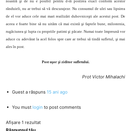
noastră şi de nu e posibil pentru d-ră postirea exact conform acestor
rânduieli, nu ar trebui să vă descurajeze. Nu consumul de ulei sau lipsirea
de el vor aduce cele mai mari reailizări duhovniceşti ale acestui post. De
aceea e foarte bine să nu uităm că mai există şi faptele bune, milostenia,
rugăciunea şi lupta cu propriile patimi şi păcate. Numai toate împreună vor
aduce cu adevărat la acel folos spre care ar trebui să tindă sufletul, şi mai
ales în post.
Post uşor şi ziditor sufletului.
Prot Victor Mihalachi
Guest
a răspuns
15 ani ago
You must
login
to post comments
Afișare 1 rezultat
Răspunsul tău