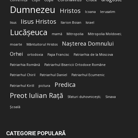
Conferință
Copii
Dumnezeu
Hristos
Icoana
Ierusalim
Iisus Hristos
Iisus
Ilarion Boian
Israel
Lucășeuca
mamă
Mitropolia
Mitropolia Moldovei;
Nașterea Domnului
moarte
Mântuitorul Hristos
Orhei
ortodoxia
Papa Francisc
Patriarhia de la Moscova
Patriarhia Română
Patriarhul Bisericii Ortodoxe Române
Patriarhul Chiril
Patriarhul Daniel
Patriarhul Ecumenic
Predica
Patriarhul Kirill
pictura
Preot Iulian Rață
Sfaturi duhovnicești;
Sinaxa
Școală
CATEGORIE POPULARĂ