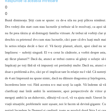
Răspunde la această întrebare
0
0
Bună dimineața. Știți cum se spune: cu de-a sila nu poți plăcea nimănui.
Dvs vedeți din start cum stau lucrurile și trebuie să le rezolvați, ca apoi să
nu fie prea târziu și să distrugeți familia viitoare. Ar trebui să vorbiți clar și
deschis cu prietenul dvs cum stau lucrurile, căci pare că dvs luați mult mai
în serios relația decât o face el. Vă faceți planuri, aluzii, apoi când nu se
împlinesc – suferiți singură. El v-a cerut în căsătorie, a vorbit despre asta,
ați făcut planuri?! Dacă da, atunci ar trebui cumva să găsiți o soluție să-i
împăcați pe toți fără să vă impuneți ori pretindeți multe. Dacă nu, atunci e
doar o problemă a dvs, căci pe el implicat tare în relație nu-l văd. Că sunteți
de 4 ani împreună nu spune nimic, dacă nu dăinuie dragostea și înțelegerea,
încrederea între voi. Fără acestea n-o mai scoți la capăt. Vă îndemn să vă
clarificați mai întâi ambii în sentimente, apoi perspectivele de viitor și
mergeți ambii la un duhovnic, sfătuiți-vă cu el, vă va ajuta mult. Uneori în
viață situațiile, problemele sunt ușoare, noi le facem să devină gigante. Cu
puțină încredere în Domnul și credință, toate se rezolvă după Voia Lui cea