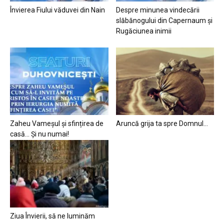
Învierea Fiului văduvei din Nain
Despre minunea vindecării
slăbănogului din Capernaum și
Rugăciunea inimii
Zaheu Vameșul și sfințirea de
Aruncă grija ta spre Domnul…
casă… Și nu numai!
Ziua Învierii, să ne luminăm