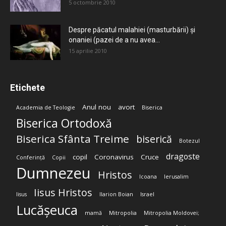
5 octombrie 2010
Despre păcatul malahiei (masturbării) şi
onaniei (pazei de a nu avea...
15 aprilie 2010
Etichete
Anul nou
avort
Academia de Teologie
Biserica
Biserica Ortodoxă
Biserica Sfânta Treime
biserică
Botezul
dragoste
copil
Coronavirus
Cruce
Conferință
Copii
Dumnezeu
Hristos
Icoana
Ierusalim
Iisus Hristos
Iisus
Ilarion Boian
Israel
Lucășeuca
mamă
Mitropolia
Mitropolia Moldovei;