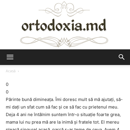
Ortodoxia.md
Acasă
0
0
Părinte bună dimineața. Îmi doresc mult să mă ajutați, să-
mi dați un sfat cum să fac și ce să fac cu prietenul meu.
Deja 4 ani ne întâlnim suntem într-o situație foarte grea,
mama lui nu prea mă are la inimă și fratele tot. El mereu
pleacă singurel acasă, parcă s-ar teme de ceva. Avem 4