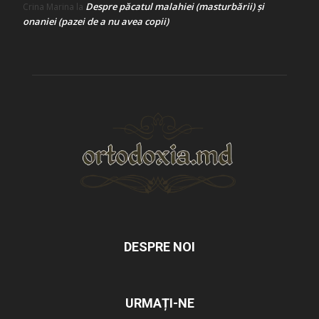
Despre păcatul malahiei (masturbării) şi
Crina Marina
la
onaniei (pazei de a nu avea copii)
DESPRE NOI
URMAȚI-NE