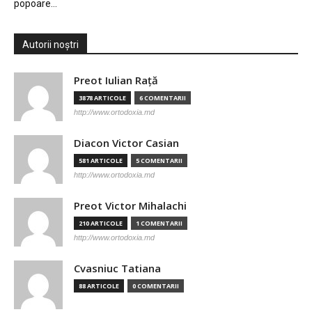
popoare…
Autorii noștri
Preot Iulian Raţă
3878 ARTICOLE
6 COMENTARII
http://www.ortodoxia.md
Diacon Victor Casian
581 ARTICOLE
5 COMENTARII
http://www.ortodoxia.md
Preot Victor Mihalachi
210 ARTICOLE
1 COMENTARII
http://www.ortodoxia.md
Cvasniuc Tatiana
88 ARTICOLE
0 COMENTARII