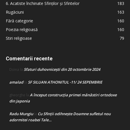
6. Acatiste închinate Sfinților și Sfintelor
183
Rugăciuni
163
Fără categorie
160
Poezia religioasă
160
Stiri religioase
79
Comentarii recente
Sfaturi duhovnicești din 20 octombrie 2024
Doina
la
amalad
SF SILUAN ATHONITUL -11/ 24 SEPEMBRIE
la
A început construcţia primei mănăstiri ortodoxe
gheorghe
la
din Japonia
Radu Mungiu
Cu Sfinții odihnește Doamne sufletul nou
la
adormitei roabei Tale…