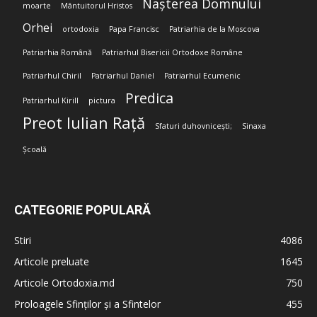
Nașterea Domnului
moarte
Mântuitorul Hristos
Orhei
ortodoxia
Papa Francisc
Patriarhia de la Moscova
Patriarhia Română
Patriarhul Bisericii Ortodoxe Române
Patriarhul Chiril
Patriarhul Daniel
Patriarhul Ecumenic
Predica
Patriarhul Kirill
pictura
Preot Iulian Rață
Sfaturi duhovnicești;
Sinaxa
Școală
CATEGORIE POPULARĂ
Stiri
4086
Articole preluate
1645
Articole Ortodoxia.md
750
Proloagele Sfinților și a Sfintelor
455