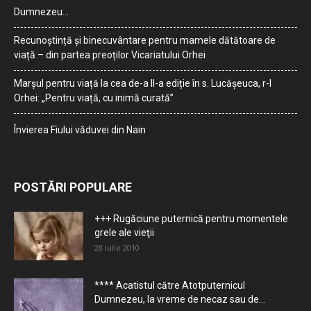
Dumnezeu…
Recunoștință și binecuvântare pentru mamele dătătoare de
viață – din partea preoților Vicariatului Orhei
Marșul pentru viață la cea de-a II-a ediție în s. Lucășeuca, r-l
Orhei: „Pentru viață, cu inimă curată”
Învierea Fiului văduvei din Nain
POSTĂRI POPULARE
+++ Rugăciune puternică pentru momentele
grele ale vieţii
28 iulie 2010
**** Acatistul către Atotputernicul
Dumnezeu, la vreme de necaz sau de...