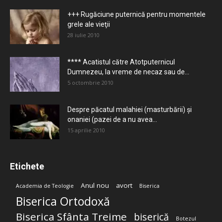
+++ Rugăciune puternică pentru momentele
grele ale vieţii
28 iulie 2010
**** Acatistul către Atotputernicul
Dumnezeu, la vreme de necaz sau de...
5 octombrie 2010
Despre păcatul malahiei (masturbării) şi
onaniei (pazei de a nu avea...
15 aprilie 2010
Etichete
Anul nou
avort
Academia de Teologie
Biserica
Biserica Ortodoxă
Biserica Sfânta Treime
biserică
Botezul