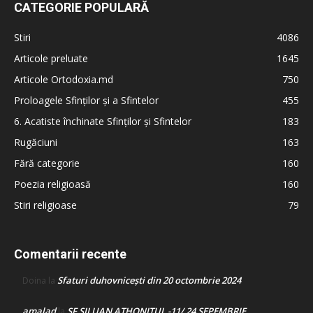
CATEGORIE POPULARĂ
Stiri
4086
Articole preluate
1645
Articole Ortodoxia.md
750
Proloagele Sfinților și a Sfintelor
455
6. Acatiste închinate Sfinților și Sfintelor
183
Rugăciuni
163
Fără categorie
160
Poezia religioasă
160
Stiri religioase
79
Comentarii recente
Sfaturi duhovnicești din 20 octombrie 2024
Doina
la
amalad
SF SILUAN ATHONITUL -11/ 24 SEPEMBRIE
la