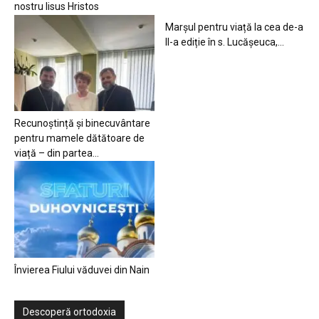
nostru Iisus Hristos
Marșul pentru viață la cea de-a
II-a ediție în s. Lucășeuca,...
Recunoștință și binecuvântare
pentru mamele dătătoare de
viață – din partea...
Învierea Fiului văduvei din Nain
Descoperă ortodoxia