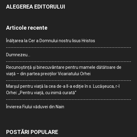
ALEGEREA EDITORULUI
Articole recente
Înălțarea la Cer a Domnului nostru Iisus Hristos
Dumnezeu…
Recunoștință și binecuvântare pentru mamele dătătoare de
viață – din partea preoților Vicariatului Orhei
Marșul pentru viață la cea de-a II-a ediție în s. Lucășeuca, r-l
Orhei: „Pentru viață, cu inimă curată”
Învierea Fiului văduvei din Nain
POSTĂRI POPULARE