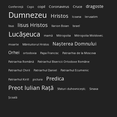
dragoste
copil
Coronavirus
Cruce
Conferință
Copii
Dumnezeu
Hristos
Icoana
Ierusalim
Iisus Hristos
Iisus
Ilarion Boian
Israel
Lucășeuca
mamă
Mitropolia
Mitropolia Moldovei;
Nașterea Domnului
moarte
Mântuitorul Hristos
Orhei
ortodoxia
Papa Francisc
Patriarhia de la Moscova
Patriarhia Română
Patriarhul Bisericii Ortodoxe Române
Patriarhul Chiril
Patriarhul Daniel
Patriarhul Ecumenic
Predica
Patriarhul Kirill
pictura
Preot Iulian Rață
Sfaturi duhovnicești;
Sinaxa
Școală