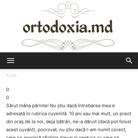
Ortodoxia.md
Acasă
0
0
Sărut mâna părinte! Nu știu dacă întrebarea mea e
adresată în rubrica cuvenită. 10 ani sau mai mult, un preot
din oraș de la noi, deja bătrân, ne-a dăruit (dacă pot folosi
acest cuvânt), pocrovat, nu știu dacă l-am numit corect,
care se acoperă sfintele daruri și centura cu care se