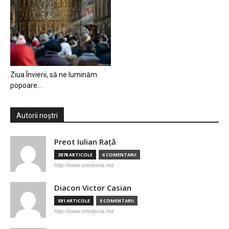
Ziua Învierii, să ne luminăm
popoare…
Autorii noștri
Preot Iulian Raţă
3878 ARTICOLE
6 COMENTARII
http://www.ortodoxia.md
Diacon Victor Casian
581 ARTICOLE
5 COMENTARII
http://www.ortodoxia.md