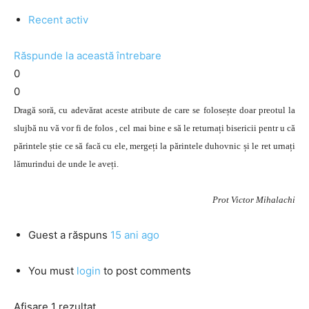
Recent activ
Răspunde la această întrebare
0
0
Dragă soră, cu adevărat aceste atribute de care se folosește doar preotul la
slujbă nu vă vor fi de folos , cel mai bine e să le returnați bisericii pentr u că
părintele știe ce să facă cu ele, mergeți la părintele duhovnic și le ret urnați
lămurindui de unde le aveți.
Prot Victor Mihalachi
Guest
a răspuns
15 ani ago
You must
login
to post comments
Afișare 1 rezultat