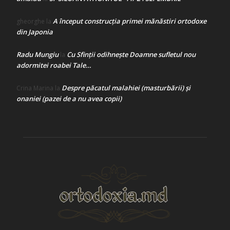
A început construcţia primei mănăstiri ortodoxe
gheorghe
la
din Japonia
Radu Mungiu
Cu Sfinții odihnește Doamne sufletul nou
la
adormitei roabei Tale…
Despre păcatul malahiei (masturbării) şi
Crina Marina
la
onaniei (pazei de a nu avea copii)