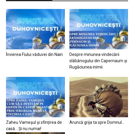
Învierea Fiului văduvei din Nain
Despre minunea vindecării
slăbănogului din Capernaum și
Rugăciunea inimii
Zaheu Vameșul și sfințirea de
Aruncă grija ta spre Domnul…
casă… Și nu numai!