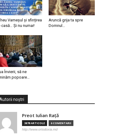
heu Vameșul și sfințirea
Aruncă grija ta spre
 casă… Și nu numai!
Domnul…
ua Învierii, să ne
minăm popoare…
Autorii noștri
Preot Iulian Raţă
3878 ARTICOLE
6 COMENTARII
http://www.ortodoxia.md