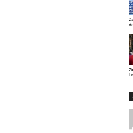
Za
de
Zi
lu