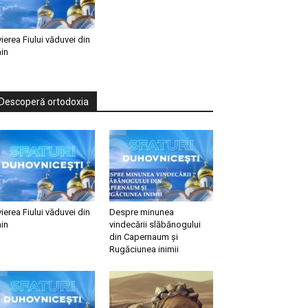
vierea Fiului văduvei din
in
Descoperă ortodoxia
vierea Fiului văduvei din
Despre minunea
in
vindecării slăbănogului
din Capernaum și
Rugăciunea inimii