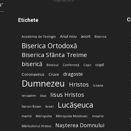
15 aprilie 2010
ă”
C
Etichete
Anul nou
avort
Academia de Teologie
Biserica
Biserica Ortodoxă
Biserica Sfânta Treime
biserică
copil
Botezul
Conferință
Copii
dragoste
Coronavirus
Cruce
Dumnezeu
Hristos
Icoana
Iisus Hristos
Ierusalim
Iisus
Lucășeuca
Ilarion Boian
Israel
mamă
Mitropolia
Mitropolia Moldovei;
moarte
Nașterea Domnului
Mântuitorul Hristos