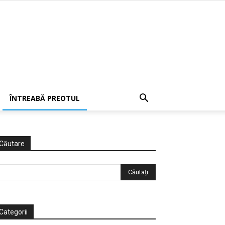
ÎNTREABĂ PREOTUL
Căutare
Categorii