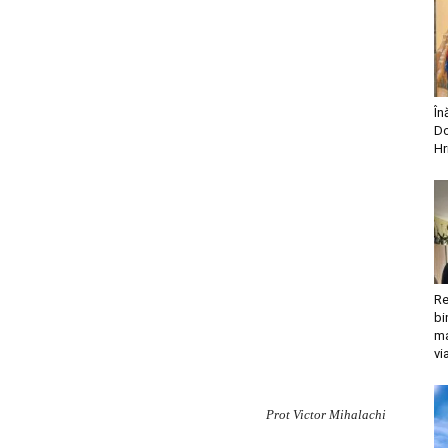
În
Do
Hr
Re
bi
ma
vi
Prot Victor Mihalachi