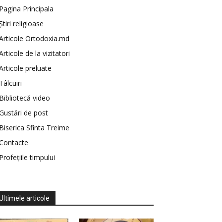
Pagina Principala
Știri religioase
Articole Ortodoxia.md
Articole de la vizitatori
Articole preluate
Tâlcuiri
Bibliotecă video
Gustări de post
Biserica Sfinta Treime
Contacte
Profețiile timpului
Ultimele articole