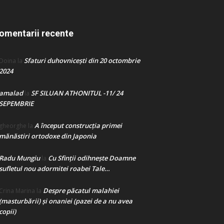
omentarii recente
Sfaturi duhovnicești din 20 octombrie
Doina
la
2024
amalad
SF SILUAN ATHONITUL -11/ 24
la
SEPEMBRIE
A început construcţia primei
gheorghe
la
mănăstiri ortodoxe din Japonia
Radu Mungiu
Cu Sfinții odihnește Doamne
la
sufletul nou adormitei roabei Tale…
Despre păcatul malahiei
Crina Marina
la
(masturbării) şi onaniei (pazei de a nu avea
copii)