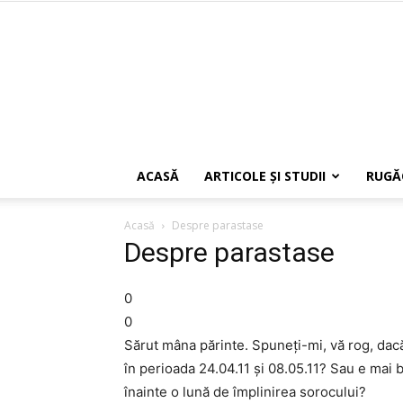
ACASĂ
ARTICOLE ŞI STUDII
RUGĂ
Acasă
Despre parastase
Despre parastase
0
0
Sărut mâna părinte. Spuneți-mi, vă rog, dac
în perioada 24.04.11 și 08.05.11? Sau e mai b
înainte o lună de împlinirea sorocului?