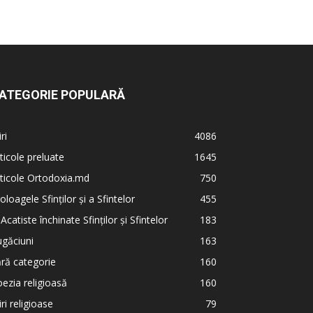
ATEGORIE POPULARĂ
iri
4086
ticole preluate
1645
ticole Ortodoxia.md
750
oloagele Sfinților și a Sfintelor
455
 Acatiste închinate Sfinților și Sfintelor
183
găciuni
163
ră categorie
160
ezia religioasă
160
iri religioase
79