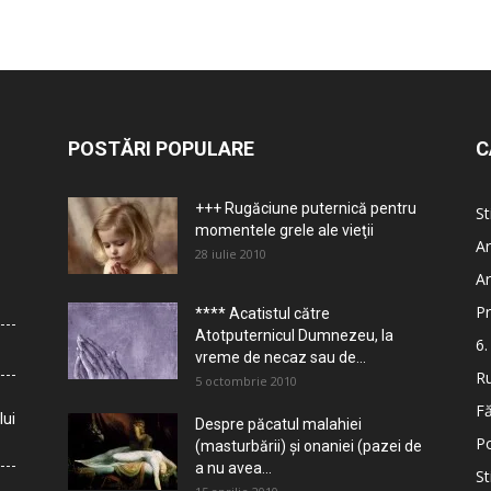
POSTĂRI POPULARE
C
+++ Rugăciune puternică pentru
St
momentele grele ale vieţii
Ar
28 iulie 2010
Ar
Pr
**** Acatistul către
Atotputernicul Dumnezeu, la
6.
vreme de necaz sau de...
Ru
5 octombrie 2010
Fă
lui
Despre păcatul malahiei
Po
(masturbării) şi onaniei (pazei de
a nu avea...
St