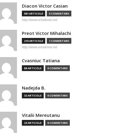
Diacon Victor Casian
581 ARTICOLE
5 COMENTARII
http://www.ortodoxia.md
Preot Victor Mihalachi
210 ARTICOLE
1 COMENTARII
http://www.ortodoxia.md
Cvasniuc Tatiana
88 ARTICOLE
0 COMENTARII
Nadejda B.
32 ARTICOLE
0 COMENTARII
Vitalii Mereutanu
23 ARTICOLE
0 COMENTARII