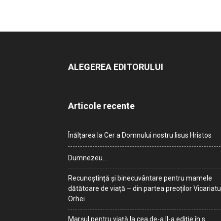
ALEGEREA EDITORULUI
Articole recente
Înălțarea la Cer a Domnului nostru Iisus Hristos
Dumnezeu…
Recunoștință și binecuvântare pentru mamele
dătătoare de viață – din partea preoților Vicariatu
Orhei
Marșul pentru viață la cea de-a II-a ediție în s.