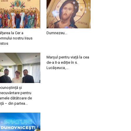
ălțarea la Cer a
Dumnezeu…
mnului nostru Iisus
istos
Marșul pentru viață la cea
de-a II-a ediție în s.
Lucășeuca,...
cunoștință și
necuvântare pentru
mele dătătoare de
ață – din partea...