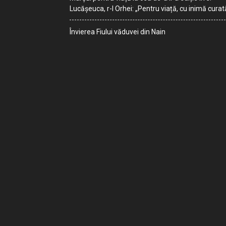
Lucășeuca, r-l Orhei: „Pentru viață, cu inimă curat
Învierea Fiului văduvei din Nain