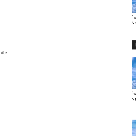
În
Na
mite.
În
Na