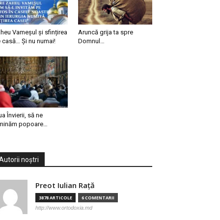
heu Vameșul și sfințirea
Aruncă grija ta spre
 casă… Și nu numai!
Domnul…
ua Învierii, să ne
minăm popoare…
Autorii noștri
Preot Iulian Raţă
3878 ARTICOLE
6 COMENTARII
http://www.ortodoxia.md