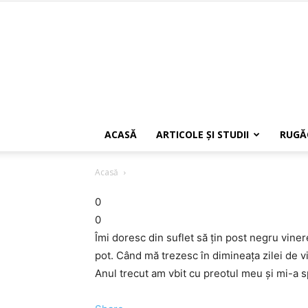
ACASĂ
ARTICOLE ŞI STUDII
RUGĂ
Acasă
0
0
Îmi doresc din suflet să ţin post negru vine
pot. Când mă trezesc în dimineaţa zilei de v
Anul trecut am vbit cu preotul meu şi mi-a s