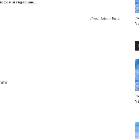
in post și rugăciune…
În
Preot Iulian Rață
Na
mite.
În
Na