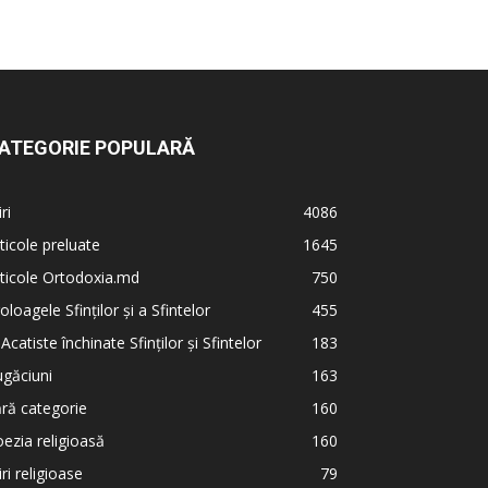
ATEGORIE POPULARĂ
iri
4086
ticole preluate
1645
ticole Ortodoxia.md
750
oloagele Sfinților și a Sfintelor
455
 Acatiste închinate Sfinților și Sfintelor
183
găciuni
163
ră categorie
160
ezia religioasă
160
iri religioase
79