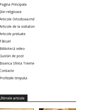
Pagina Principala
Știri religioase
Articole Ortodoxia.md
Articole de la vizitatori
Articole preluate
Tâlcuiri
Bibliotecă video
Gustări de post
Biserica Sfinta Treime
Contacte
Profețiile timpului
Ultimele articole