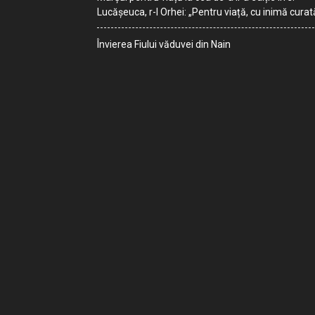
Lucășeuca, r-l Orhei: „Pentru viață, cu inimă curat
Învierea Fiului văduvei din Nain