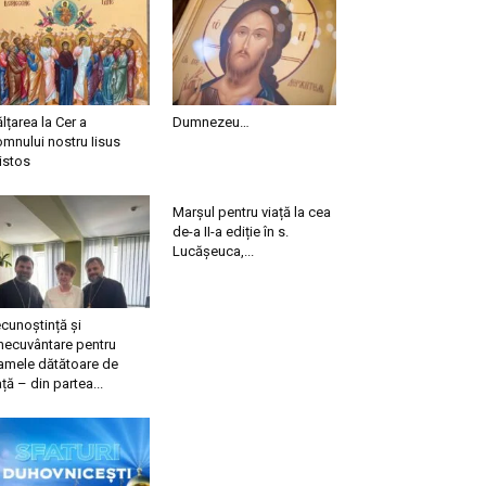
ălțarea la Cer a
Dumnezeu…
mnului nostru Iisus
istos
Marșul pentru viață la cea
de-a II-a ediție în s.
Lucășeuca,...
cunoștință și
necuvântare pentru
mele dătătoare de
ață – din partea...