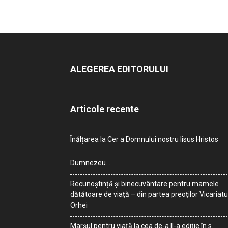
ALEGEREA EDITORULUI
Articole recente
Înălțarea la Cer a Domnului nostru Iisus Hristos
Dumnezeu…
Recunoștință și binecuvântare pentru mamele
dătătoare de viață – din partea preoților Vicariatu
Orhei
Marșul pentru viață la cea de-a II-a ediție în s.