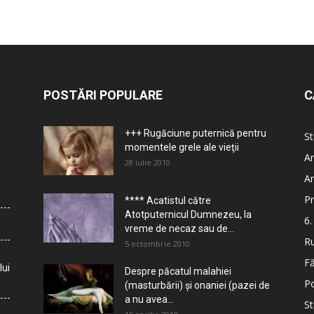
POSTĂRI POPULARE
C
+++ Rugăciune puternică pentru
St
momentele grele ale vieţii
Ar
28 iulie 2010
Ar
Pr
**** Acatistul către
Atotputernicul Dumnezeu, la
6.
vreme de necaz sau de...
Ru
5 octombrie 2010
Fă
lui
Despre păcatul malahiei
Po
(masturbării) şi onaniei (pazei de
a nu avea...
St