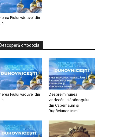
vierea Fiului văduvei din
in
Descoperă ortodoxia
vierea Fiului văduvei din
Despre minunea
in
vindecării slăbănogului
din Capernaum și
Rugăciunea inimii