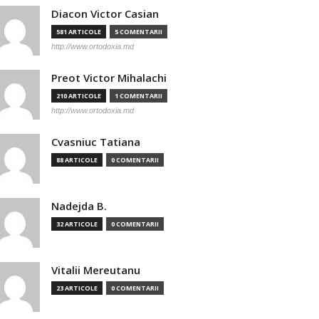
Diacon Victor Casian
581 ARTICOLE
5 COMENTARII
http://www.ortodoxia.md
Preot Victor Mihalachi
210 ARTICOLE
1 COMENTARII
http://www.ortodoxia.md
Cvasniuc Tatiana
88 ARTICOLE
0 COMENTARII
Nadejda B.
32 ARTICOLE
0 COMENTARII
Vitalii Mereutanu
23 ARTICOLE
0 COMENTARII