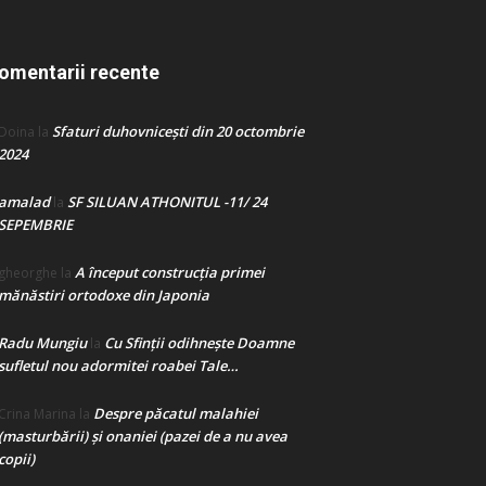
omentarii recente
Sfaturi duhovnicești din 20 octombrie
Doina
la
2024
amalad
SF SILUAN ATHONITUL -11/ 24
la
SEPEMBRIE
A început construcţia primei
gheorghe
la
mănăstiri ortodoxe din Japonia
Radu Mungiu
Cu Sfinții odihnește Doamne
la
sufletul nou adormitei roabei Tale…
Despre păcatul malahiei
Crina Marina
la
(masturbării) şi onaniei (pazei de a nu avea
copii)