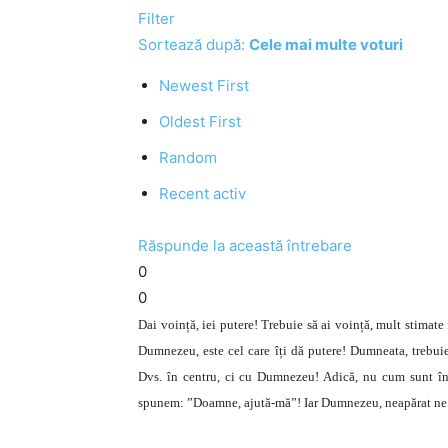
Filter
Sortează după:
Cele mai multe voturi
Newest First
Oldest First
Random
Recent activ
Răspunde la această întrebare
0
0
Dai voință, iei putere! Trebuie să ai voință, mult stimate 
Dumnezeu, este cel care îți dă putere! Dumneata, trebuie
Dvs. în centru, ci cu Dumnezeu! Adică, nu cum sunt în
spunem: ”Doamne, ajută-mă”! Iar Dumnezeu, neapărat ne 