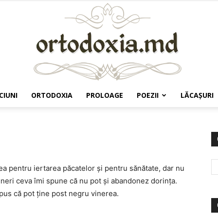
CIUNI
ORTODOXIA
PROLOAGE
POEZII
LĂCAŞURI
Ortodoxia.md
rea pentru iertarea păcatelor şi pentru sănătate, dar nu
ineri ceva îmi spune că nu pot şi abandonez dorinţa.
pus că pot ţine post negru vinerea.