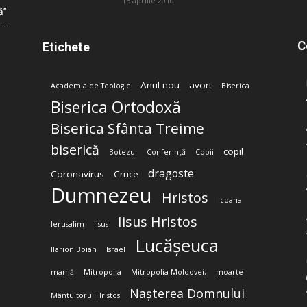
15 aprilie 2010
ă”
C
Etichete
Anul nou
avort
Academia de Teologie
Biserica
Biserica Ortodoxă
Biserica Sfânta Treime
biserică
copil
Botezul
Conferință
Copii
dragoste
Coronavirus
Cruce
Dumnezeu
Hristos
Icoana
Iisus Hristos
Ierusalim
Iisus
Lucășeuca
Ilarion Boian
Israel
mamă
Mitropolia
Mitropolia Moldovei;
moarte
Nașterea Domnului
Mântuitorul Hristos