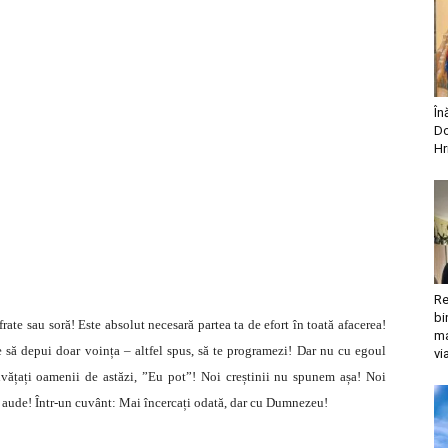
În
Do
Hr
Re
bi
frate sau soră! Este absolut necesară partea ta de efort în toată afacerea!
ma
 să depui doar voința – altfel spus, să te programezi! Dar nu cu egoul
vi
vățați oamenii de astăzi, ”Eu pot”! Noi creștinii nu spunem așa! Noi
aude! Într-un cuvânt: Mai încercați odată, dar cu Dumnezeu!