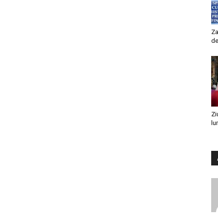
Za
de
Zi
lu