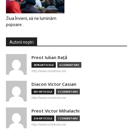
Ziua Învierii, să ne luminăm
popoare…
Autorii noștri
Preot Iulian Raţă
3878 ARTICOLE
6 COMENTARII
http://www.ortodoxia.md
Diacon Victor Casian
581 ARTICOLE
5 COMENTARII
http://www.ortodoxia.md
Preot Victor Mihalachi
210 ARTICOLE
1 COMENTARII
http://www.ortodoxia.md