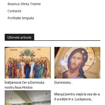
Biserica Sfinta Treime
Contacte
Profețiile timpului
Ultimele articole
Înălțarea la Cer a Domnului
Dumnezeu…
nostru Iisus Hristos
Marșul pentru viață la cea de-a
II-a ediție în s. Lucășeuca,...