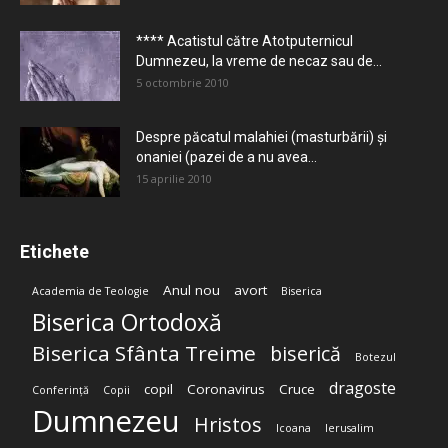
**** Acatistul către Atotputernicul
Dumnezeu, la vreme de necaz sau de...
5 octombrie 2010
Despre păcatul malahiei (masturbării) şi
onaniei (pazei de a nu avea...
15 aprilie 2010
Etichete
Anul nou
avort
Academia de Teologie
Biserica
Biserica Ortodoxă
Biserica Sfânta Treime
biserică
Botezul
dragoste
copil
Coronavirus
Cruce
Conferință
Copii
Dumnezeu
Hristos
Icoana
Ierusalim