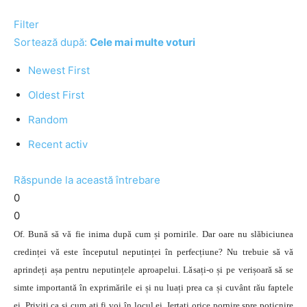
Filter
Sortează după:
Cele mai multe voturi
Newest First
Oldest First
Random
Recent activ
Răspunde la această întrebare
0
0
Of. Bună să vă fie inima după cum și pornirile. Dar oare nu slăbiciunea
credinței vă este începutul neputinței în perfecțiune? Nu trebuie să vă
aprindeți așa pentru neputințele aproapelui. Lăsați-o și pe verișoară să se
simte importantă în exprimările ei și nu luați prea ca și cuvânt rău faptele
ei. Priviți ca și cum ați fi voi în locul ei. Iertați orice pornire spre poticnire