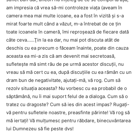
am impresia că vrea să-mi controleze viaţa (aveam în
camera mea mai multe icoane, ea a fost în vizită şi s-a
mirat foarte mult când a văzut, m-a întrebat de ce ţin
toate icoanele în cameră, îmi reproşează de fiecare dată
câte ceva……Ţin la ea dar, nu mai pot discuta atât de
deschis cu ea precum o făceam înainte, poate din cauza
aceasta ea mi-a zis că am devenit mai secretoasă,
sufleteşte mă simt rău de pe urmă acestor discuţii, nu
vreau să mă cert cu ea, după discuţiile cu ea rămân cu un
dram bun de negativitate, ajutaţi-mă, vă rog. Cum să
rezolv situaţia aceasta? Nu vorbesc cu ea probabil de o
săptămână, nu îi mai suport felul de a dialoga. Cum să o
tratez cu dragoste? Cum să ies din acest impas? Rugaţi-
vă pentru sufletele noastre, preasfinte părinte! Vă rog să
mă iertaţi! Vă mulţumesc pentru răbdare, binecuvântarea
lui Dumnezeu să fie peste dvs!