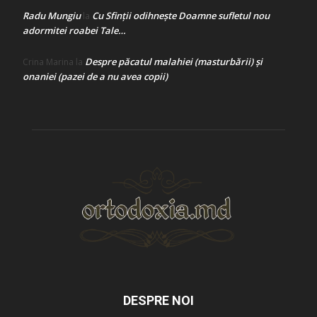
Radu Mungiu
Cu Sfinții odihnește Doamne sufletul nou
la
adormitei roabei Tale…
Despre păcatul malahiei (masturbării) şi
Crina Marina
la
onaniei (pazei de a nu avea copii)
DESPRE NOI