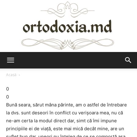
Ortodoxia.md
Acasă
0
0
Bună seara, sărut mâna părinte, am o astfel de întrebare
la dvs. sunt deseori în conflict cu verişoara mea, nu că
ne-am certa la modul direct dar, simt că îmi impune
principiile ei de viaţă, este mai mică decât mine, are un
suflet bun dar, uneori nu înţeleg de ce se comportă aşa,