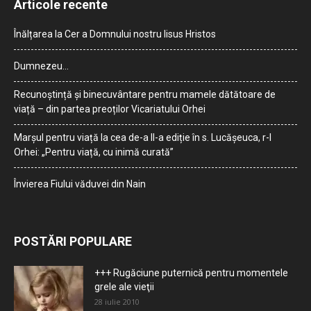
Articole recente
Înălțarea la Cer a Domnului nostru Iisus Hristos
Dumnezeu…
Recunoștință și binecuvântare pentru mamele dătătoare de
viață – din partea preoților Vicariatului Orhei
Marșul pentru viață la cea de-a II-a ediție în s. Lucășeuca, r-l
Orhei: „Pentru viață, cu inimă curată”
Învierea Fiului văduvei din Nain
POSTĂRI POPULARE
+++ Rugăciune puternică pentru momentele
grele ale vieţii
28 iulie 2010