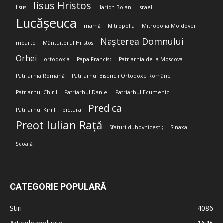
Iisus Hristos
Iisus
Ilarion Boian
Israel
Lucășeuca
mamă
Mitropolia
Mitropolia Moldovei;
Nașterea Domnului
moarte
Mântuitorul Hristos
Orhei
ortodoxia
Papa Francisc
Patriarhia de la Moscova
Patriarhia Română
Patriarhul Bisericii Ortodoxe Române
Patriarhul Chiril
Patriarhul Daniel
Patriarhul Ecumenic
Predica
Patriarhul Kirill
pictura
Preot Iulian Rață
Sfaturi duhovnicești;
Sinaxa
Școală
CATEGORIE POPULARĂ
Stiri
4086
Articole preluate
1645