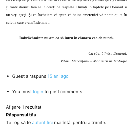
și toate dăruiți fără să le cereți ca răsplată. Urmați în faptele pe Domnul și
nu veți greși. Și ca încheiere vă spun că haina smereniei vă poate ajuta în
cele la care v-am îndemnat.
Îmbrăcăminte nu am ca să intru în cămara cea de nuntă.
Cu râvnă întru Domnul,
Vitalii Mereuţanu – Magistru în Teologie
Guest
a răspuns
15 ani ago
You must
login
to post comments
Afișare 1 rezultat
Răspunsul tău
Te rog să te
autentifici
mai întâi pentru a trimite.