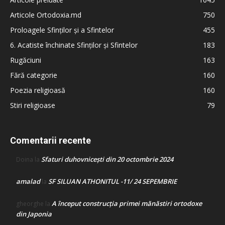
Articole Ortodoxia.md
750
Proloagele Sfinților și a Sfintelor
455
6. Acatiste închinate Sfinților și Sfintelor
183
Rugăciuni
163
Fără categorie
160
Poezia religioasă
160
Stiri religioase
79
Comentarii recente
Sfaturi duhovnicești din 20 octombrie 2024
Doina
la
amalad
SF SILUAN ATHONITUL -11/ 24 SEPEMBRIE
la
A început construcţia primei mănăstiri ortodoxe
gheorghe
la
din Japonia