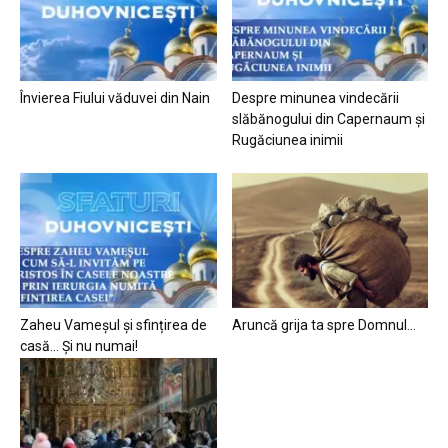
Învierea Fiului văduvei din Nain
Despre minunea vindecării
slăbănogului din Capernaum și
Rugăciunea inimii
Zaheu Vameșul și sfințirea de
Aruncă grija ta spre Domnul…
casă… Și nu numai!