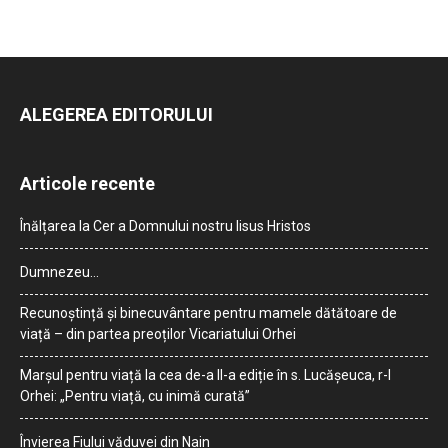
ALEGEREA EDITORULUI
Articole recente
Înălțarea la Cer a Domnului nostru Iisus Hristos
Dumnezeu…
Recunoștință și binecuvântare pentru mamele dătătoare de
viață – din partea preoților Vicariatului Orhei
Marșul pentru viață la cea de-a II-a ediție în s. Lucășeuca, r-l
Orhei: „Pentru viață, cu inimă curată”
Învierea Fiului văduvei din Nain