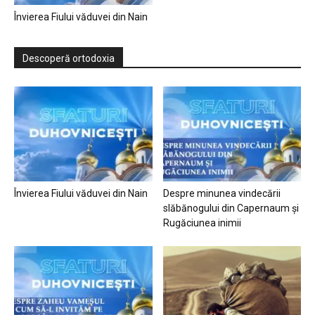
Învierea Fiului văduvei din Nain
Descoperă ortodoxia
Învierea Fiului văduvei din Nain
Despre minunea vindecării
slăbănogului din Capernaum și
Rugăciunea inimii