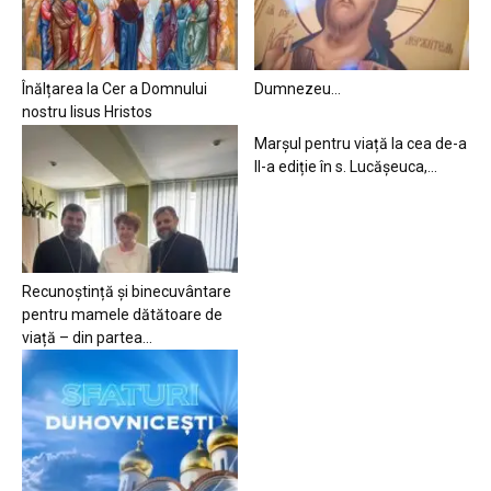
Înălțarea la Cer a Domnului
Dumnezeu…
nostru Iisus Hristos
Marșul pentru viață la cea de-a
II-a ediție în s. Lucășeuca,...
Recunoștință și binecuvântare
pentru mamele dătătoare de
viață – din partea...