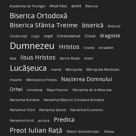
Anul nou
avort
Academia de Teologie
Biserica
Biserica Ortodoxă
Biserica Sfânta Treime
biserică
Botezul
dragoste
copil
Coronavirus
Cruce
Conferință
Copii
Dumnezeu
Hristos
Icoana
Ierusalim
Iisus Hristos
Iisus
Ilarion Boian
Israel
Lucășeuca
mamă
Mitropolia
Mitropolia Moldovei;
Nașterea Domnului
moarte
Mântuitorul Hristos
Orhei
ortodoxia
Papa Francisc
Patriarhia de la Moscova
Patriarhia Română
Patriarhul Bisericii Ortodoxe Române
Patriarhul Chiril
Patriarhul Daniel
Patriarhul Ecumenic
Predica
Patriarhul Kirill
pictura
Preot Iulian Rață
Sfaturi duhovnicești;
Sinaxa