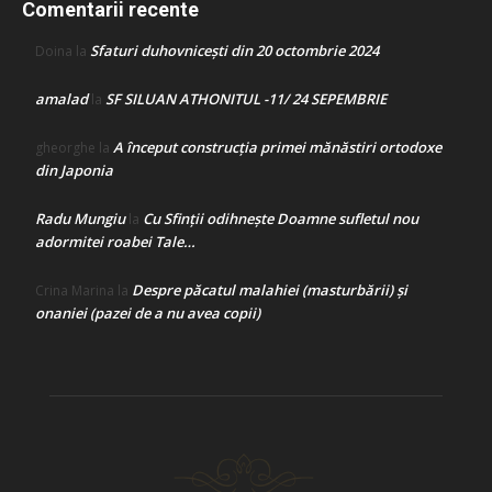
Comentarii recente
Sfaturi duhovnicești din 20 octombrie 2024
Doina
la
amalad
SF SILUAN ATHONITUL -11/ 24 SEPEMBRIE
la
A început construcţia primei mănăstiri ortodoxe
gheorghe
la
din Japonia
Radu Mungiu
Cu Sfinții odihnește Doamne sufletul nou
la
adormitei roabei Tale…
Despre păcatul malahiei (masturbării) şi
Crina Marina
la
onaniei (pazei de a nu avea copii)