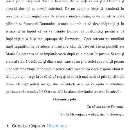
poate primi creştinul doar la biserică, dar să ştiţi că vă ştie Domnul şi
această dorinţă şi acestă suferinţă. De nu aveţi o biserică ortodoxă în
preajmă, atunci rugăciunea de acasă e unica soluţie, şi de duceţi o viaţă
plăcută şi frumoasă Domnului, atunci nu trebuie să deznădăjduiţi şi în
iertare şi în faptul că vă va trimite Domnul şi posibilităţi pentru a vă
împărtăşi şi a fi şi mai aproape de Dumnezeu. Căci oricum nu numărul
împărtaşaniilor ne va aduce la mântuire, căci de câte ori a avut posibilitate
Maria Egipteanca să se împărtăşească după ce a plecat în pustiu. Şi totuşi
era mai sfântă decât mulţi dintre noi, care avem şi biserici şi condiţii pentru
a ne schimba viaţa. Iar despre biserica catolică cred că v-am răspuns chiar d-
ră, nu puteţi merge la ea că să vă rugaţi şi cu atât mai mult să primiţi sfintele
taine. De fapt puteți merge, dar mă întreb oare vă va ajuta la mântuire
persistarea în neadevăr? Orice se află în afara adevărului nu este în adevăr.
Doamne ajută.
Cu râvnă întru Domnul,
Vitalii Mereuţanu – Magistru în Teologie
Guest
a răspuns
15 ani ago