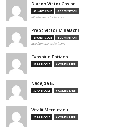
Diacon Victor Casian
581 ARTICOLE
5 COMENTARII
http://www.ortodoxia.md
Preot Victor Mihalachi
210 ARTICOLE
1 COMENTARII
http://www.ortodoxia.md
Cvasniuc Tatiana
88 ARTICOLE
0 COMENTARII
Nadejda B.
32 ARTICOLE
0 COMENTARII
Vitalii Mereutanu
23 ARTICOLE
0 COMENTARII