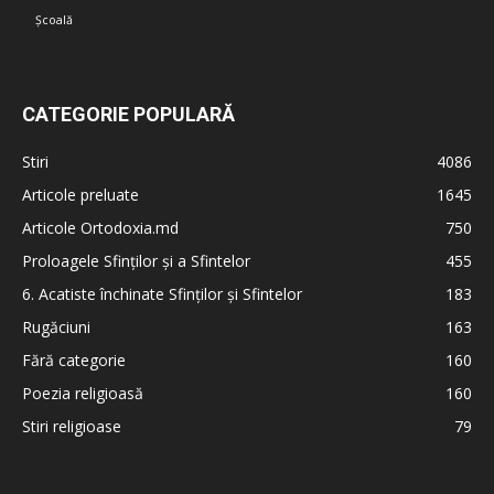
Școală
CATEGORIE POPULARĂ
Stiri
4086
Articole preluate
1645
Articole Ortodoxia.md
750
Proloagele Sfinților și a Sfintelor
455
6. Acatiste închinate Sfinților și Sfintelor
183
Rugăciuni
163
Fără categorie
160
Poezia religioasă
160
Stiri religioase
79