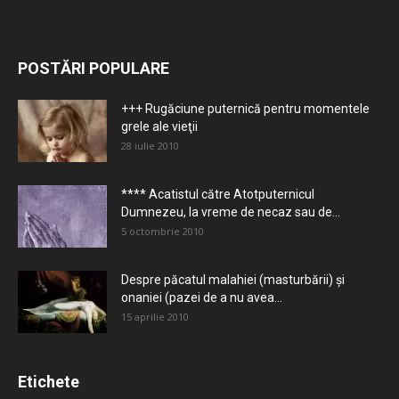
POSTĂRI POPULARE
+++ Rugăciune puternică pentru momentele
grele ale vieţii
28 iulie 2010
**** Acatistul către Atotputernicul
Dumnezeu, la vreme de necaz sau de...
5 octombrie 2010
Despre păcatul malahiei (masturbării) şi
onaniei (pazei de a nu avea...
15 aprilie 2010
Etichete