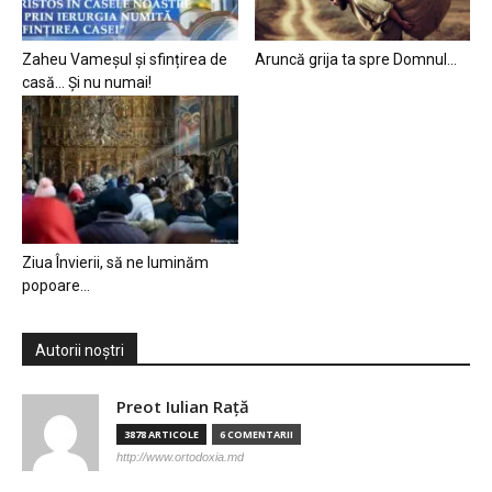
Zaheu Vameșul și sfințirea de
Aruncă grija ta spre Domnul…
casă… Și nu numai!
Ziua Învierii, să ne luminăm
popoare…
Autorii noștri
Preot Iulian Raţă
3878 ARTICOLE
6 COMENTARII
http://www.ortodoxia.md