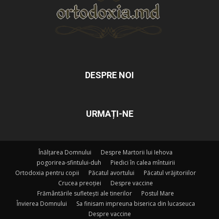
DESPRE NOI
URMAȚI-NE
Înălțarea Domnului
Despre Martorii lui Iehova
pogorirea-sfintului-duh
Piedici în calea mîntuirii
Ortodoxia pentru copii
Păcatul avortului
Păcatul vrăjitoriilor
Crucea preoției
Despre vaccine
Frământările sufletești ale tinerilor
Postul Mare
Învierea Domnului
Sa finisam impreuna biserica din lucaseuca
Despre vaccine