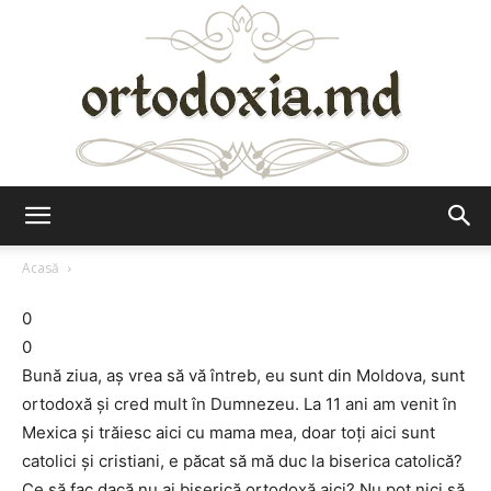
Ortodoxia.md
Acasă
0
0
Bună ziua, aş vrea să vă întreb, eu sunt din Moldova, sunt
ortodoxă şi cred mult în Dumnezeu. La 11 ani am venit în
Mexica şi trăiesc aici cu mama mea, doar toţi aici sunt
catolici şi cristiani, e păcat să mă duc la biserica catolică?
Ce să fac dacă nu ai biserică ortodoxă aici? Nu pot nici să