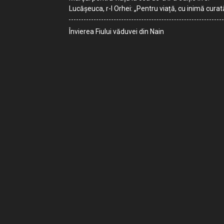
Lucășeuca, r-l Orhei: „Pentru viață, cu inimă curat
Învierea Fiului văduvei din Nain