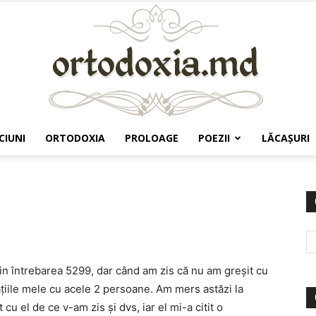
CIUNI
ORTODOXIA
PROLOAGE
POEZII
LĂCAŞURI
Ortodoxia.md
in întrebarea 5299, dar când am zis că nu am greşit cu
ţiile mele cu acele 2 persoane. Am mers astăzi la
cu el de ce v-am zis şi dvs, iar el mi-a citit o