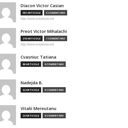
Diacon Victor Casian
581 ARTICOLE
5 COMENTARII
http://www.ortodoxia.md
Preot Victor Mihalachi
210 ARTICOLE
1 COMENTARII
http://www.ortodoxia.md
Cvasniuc Tatiana
88 ARTICOLE
0 COMENTARII
Nadejda B.
32 ARTICOLE
0 COMENTARII
Vitalii Mereutanu
23 ARTICOLE
0 COMENTARII