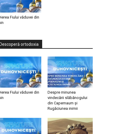
vierea Fiului văduvei din
in
Descoperă ortodoxia
vierea Fiului văduvei din
Despre minunea
in
vindecării slăbănogului
din Capernaum și
Rugăciunea inimii