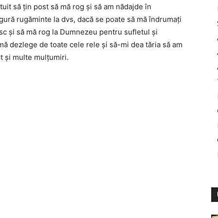
ătuit să ţin post să mă rog şi să am nădajde în
ură rugăminte la dvs, dacă se poate să mă îndrumaţi
esc şi să mă rog la Dumnezeu pentru sufletul şi
mă dezlege de toate cele rele şi să-mi dea tăria să am
 şi multe mulţumiri.