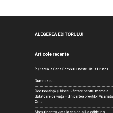
ALEGEREA EDITORULUI
Articole recente
Înălțarea la Cer a Domnului nostru Iisus Hristos
Dumnezeu…
Recunoștință și binecuvântare pentru mamele
dătătoare de viață – din partea preoților Vicariatu
Orhei
Marșul pentru viață la cea de-a II-a ediție în s.