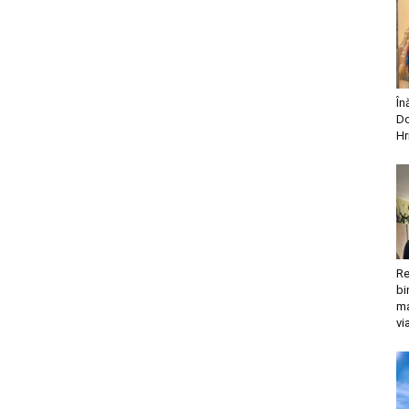
În
Do
Hr
Re
bi
ma
vi