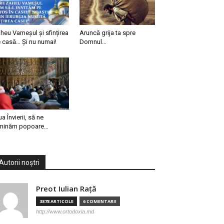
heu Vameșul și sfințirea
Aruncă grija ta spre
 casă… Și nu numai!
Domnul…
ua Învierii, să ne
minăm popoare…
Autorii noștri
Preot Iulian Raţă
3878 ARTICOLE
6 COMENTARII
http://www.ortodoxia.md