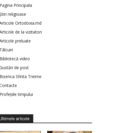
Pagina Principala
Știri religioase
Articole Ortodoxia.md
Articole de la vizitatori
Articole preluate
Tâlcuiri
Bibliotecă video
Gustări de post
Biserica Sfinta Treime
Contacte
Profețiile timpului
Ultimele articole