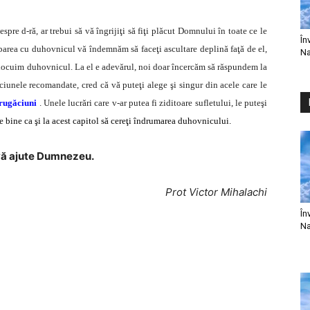
pre d-ră, ar trebui să vă îngrijiţi să fiţi plăcut Domnului în toate ce le
În
trebarea cu duhovnicul vă îndemnăm să faceţi ascultare deplină faţă de el,
Na
nlocuim duhovnicul. La el e adevărul, noi doar încercăm să răspundem la
găciunele recomandate, cred că vă puteţi alege şi singur din acele care le
 rugăciuni
. Unele lucrări care v-ar putea fi ziditoare sufletului, le puteşi
e bine ca şi la acest capitol să cereţi îndrumarea duhovnicului.
vă ajute Dumnezeu.
Prot Victor Mihalachi
În
Na