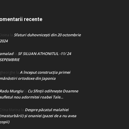
omentarii recente
Sfaturi duhovnicești din 20 octombrie
Doina
la
2024
amalad
SF SILUAN ATHONITUL -11/ 24
la
SEPEMBRIE
A început construcţia primei
gheorghe
la
mănăstiri ortodoxe din Japonia
Radu Mungiu
Cu Sfinții odihnește Doamne
la
sufletul nou adormitei roabei Tale…
Despre păcatul malahiei
Crina Marina
la
(masturbării) şi onaniei (pazei de a nu avea
copii)