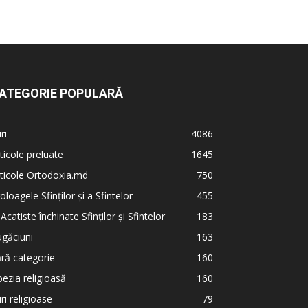
ATEGORIE POPULARĂ
iri
4086
ticole preluate
1645
ticole Ortodoxia.md
750
oloagele Sfinților și a Sfintelor
455
 Acatiste închinate Sfinților și Sfintelor
183
găciuni
163
ră categorie
160
ezia religioasă
160
iri religioase
79