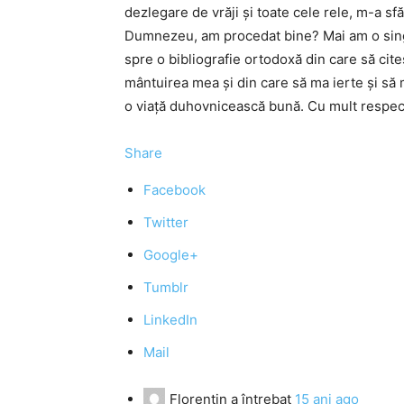
dezlegare de vrăji şi toate cele rele, m-a sf
Dumnezeu, am procedat bine? Mai am o sing
spre o bibliografie ortodoxă din care să cit
mântuirea mea şi din care să ma ierte şi să 
o viaţă duhovnicească bună. Cu mult respect
Share
Facebook
Twitter
Google+
Tumblr
LinkedIn
Mail
Florentin
a întrebat
15 ani ago