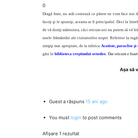
0
Dragă frate, nu atât contează ce părere ne vom face noi des
faceţi şi le spuneţi, aceasta ar fi principalul. Deci la în
de vă doriţi mântuirea, căci oricum noi nu putem să vă î
unele frământări ale vizitatorilor noştri. Referitor la ru
simţiţi mai apropiate, de la rubrica
Acatiste, paraclise şi
găsi în
biblioteca creştinului ortodox
.
Dar oricum e foart
Aşa să 
Guest
a răspuns
15 ani ago
You must
login
to post comments
Afișare 1 rezultat