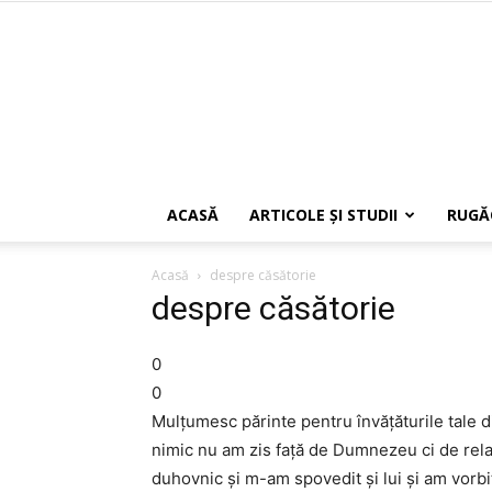
ACASĂ
ARTICOLE ŞI STUDII
RUGĂ
Acasă
despre căsătorie
despre căsătorie
0
0
Mulţumesc părinte pentru învăţăturile tale d
nimic nu am zis faţă de Dumnezeu ci de rela
duhovnic şi m-am spovedit şi lui şi am vorbit 