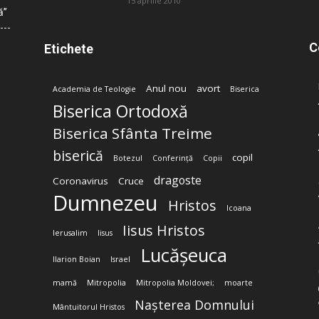
15 aprilie 2010
ă”
C
Etichete
Anul nou
avort
Academia de Teologie
Biserica
Biserica Ortodoxă
Biserica Sfânta Treime
biserică
copil
Botezul
Conferință
Copii
dragoste
Coronavirus
Cruce
Dumnezeu
Hristos
Icoana
Iisus Hristos
Ierusalim
Iisus
Lucășeuca
Ilarion Boian
Israel
mamă
Mitropolia
Mitropolia Moldovei;
moarte
Nașterea Domnului
Mântuitorul Hristos