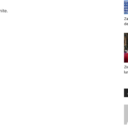
mite.
Za
de
Zi
lu