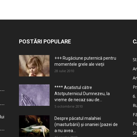
POSTĂRI POPULARE
C
+++ Rugăciune puternică pentru
St
momentele grele ale vieţii
Ar
28 iulie 2010
Ar
Pr
**** Acatistul către
Atotputernicul Dumnezeu, la
6.
vreme de necaz sau de...
Ru
5 octombrie 2010
Fă
lui
Despre păcatul malahiei
Po
(masturbării) şi onaniei (pazei de
a nu avea...
St