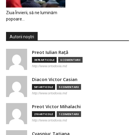
Ziua Învierii, să ne luminăm
popoare…
Autorii noștri
Preot Iulian Raţă
3878 ARTICOLE
6 COMENTARII
http://www.ortodoxia.md
Diacon Victor Casian
581 ARTICOLE
5 COMENTARII
http://www.ortodoxia.md
Preot Victor Mihalachi
210 ARTICOLE
1 COMENTARII
http://www.ortodoxia.md
Cvasniuc Tatiana