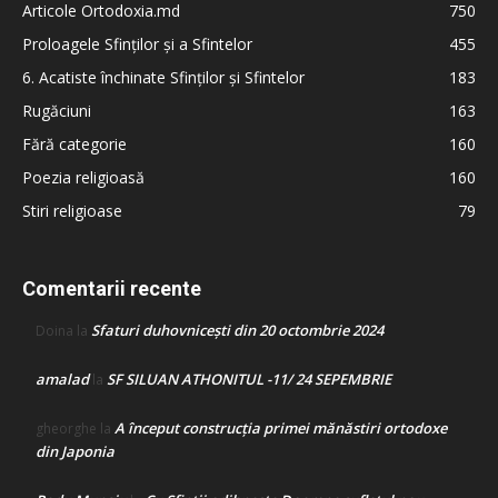
Articole Ortodoxia.md
750
Proloagele Sfinților și a Sfintelor
455
6. Acatiste închinate Sfinților și Sfintelor
183
Rugăciuni
163
Fără categorie
160
Poezia religioasă
160
Stiri religioase
79
Comentarii recente
Sfaturi duhovnicești din 20 octombrie 2024
Doina
la
amalad
SF SILUAN ATHONITUL -11/ 24 SEPEMBRIE
la
A început construcţia primei mănăstiri ortodoxe
gheorghe
la
din Japonia