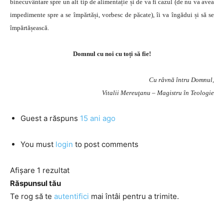
binecuvântare spre un alt tip de alimentație și de va fi cazul (de nu va avea
impedimente spre a se împărtăși, vorbesc de păcate), îi va îngădui și să se
împărtășească.
Domnul cu noi cu toți să fie!
Cu râvnă întru Domnul,
Vitalii Mereuţanu – Magistru în Teologie
Guest
a răspuns
15 ani ago
You must
login
to post comments
Afișare 1 rezultat
Răspunsul tău
Te rog să te
autentifici
mai întâi pentru a trimite.