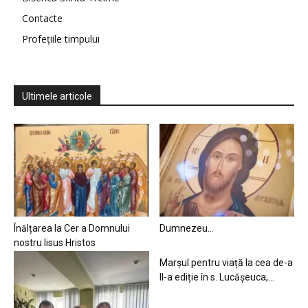
Contacte
Profețiile timpului
Ultimele articole
Înălțarea la Cer a Domnului
Dumnezeu…
nostru Iisus Hristos
Marșul pentru viață la cea de-a
II-a ediție în s. Lucășeuca,...