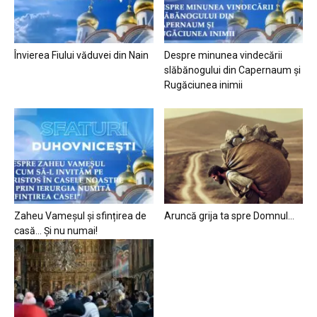
Învierea Fiului văduvei din Nain
Despre minunea vindecării
slăbănogului din Capernaum și
Rugăciunea inimii
Zaheu Vameșul și sfințirea de
Aruncă grija ta spre Domnul…
casă… Și nu numai!