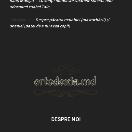
Radu Mungiu
Cu Sfinții odihnește Doamne sufletul nou
la
adormitei roabei Tale…
Despre păcatul malahiei (masturbării) şi
Crina Marina
la
onaniei (pazei de a nu avea copii)
DESPRE NOI