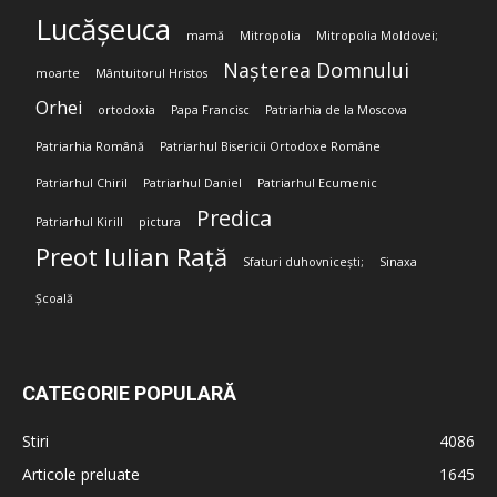
Lucășeuca
mamă
Mitropolia
Mitropolia Moldovei;
Nașterea Domnului
moarte
Mântuitorul Hristos
Orhei
ortodoxia
Papa Francisc
Patriarhia de la Moscova
Patriarhia Română
Patriarhul Bisericii Ortodoxe Române
Patriarhul Chiril
Patriarhul Daniel
Patriarhul Ecumenic
Predica
Patriarhul Kirill
pictura
Preot Iulian Rață
Sfaturi duhovnicești;
Sinaxa
Școală
CATEGORIE POPULARĂ
Stiri
4086
Articole preluate
1645