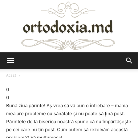
Ortodoxia.md
Acasă
0
0
Bună ziua părinte! Aş vrea să vă pun o întrebare – mama
mea are probleme cu sănătate şi nu poate să ţină post.
Părintele de la biserica noastră spune că nu împărtăşeşte
pe cei care nu ţin post. Cum putem să rezolvăm această
problemă? Vă mulţumesc!