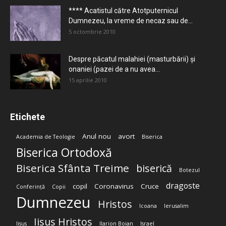
**** Acatistul către Atotputernicul
Dumnezeu, la vreme de necaz sau de...
5 octombrie 2010
Despre păcatul malahiei (masturbării) şi
onaniei (pazei de a nu avea...
15 aprilie 2010
Etichete
Anul nou
avort
Academia de Teologie
Biserica
Biserica Ortodoxă
Biserica Sfânta Treime
biserică
Botezul
dragoste
copil
Coronavirus
Cruce
Conferință
Copii
Dumnezeu
Hristos
Icoana
Ierusalim
Iisus Hristos
Iisus
Ilarion Boian
Israel