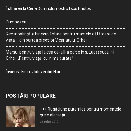
Înălțarea la Cer a Domnului nostru Iisus Hristos
Dumnezeu…
Recunoștință și binecuvântare pentru mamele dătătoare de
viață – din partea preoților Vicariatului Orhei
Marșul pentru viață la cea de-a II-a ediție în s. Lucășeuca, r-l
Orhei: „Pentru viață, cu inimă curată”
Învierea Fiului văduvei din Nain
POSTĂRI POPULARE
+++ Rugăciune puternică pentru momentele
grele ale vieţii
28 iulie 2010