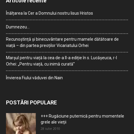
Articole recente
Înălțarea la Cer a Domnului nostru Iisus Hristos
Dumnezeu…
Recunoștință și binecuvântare pentru mamele dătătoare de
viață – din partea preoților Vicariatului Orhei
Marșul pentru viață la cea de-a II-a ediție în s. Lucășeuca, r-l
Orhei: „Pentru viață, cu inimă curată”
Învierea Fiului văduvei din Nain
POSTĂRI POPULARE
+++ Rugăciune puternică pentru momentele
grele ale vieţii
28 iulie 2010