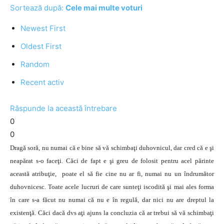
Sortează după:
Cele mai multe voturi
Newest First
Oldest First
Random
Recent activ
Răspunde la această întrebare
0
0
Dragă soră, nu numai că e bine să vă schimbaţi duhovnicul, dar cred că e şi
neapărat s-o faceţi. Căci de fapt e şi greu de folosit pentru acel părinte
această atribuţie, poate el să fie cine nu ar fi, numai nu un îndrumător
duhovnicesc. Toate acele lucruri de care sunteţi iscodită şi mai ales forma
în care s-a făcut nu numai că nu e în regulă, dar nici nu are dreptul la
existenţă. Căci dacă dvs aţi ajuns la concluzia că ar trebui să vă schimbaţi