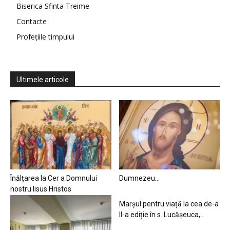
Biserica Sfinta Treime
Contacte
Profețiile timpului
Ultimele articole
Înălțarea la Cer a Domnului
Dumnezeu…
nostru Iisus Hristos
Marșul pentru viață la cea de-a
II-a ediție în s. Lucășeuca,...