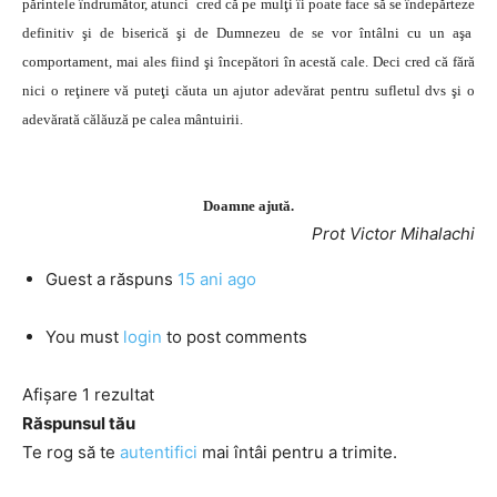
părintele îndrumător, atunci cred că pe mulţi îi poate face să se îndepărteze
definitiv şi de biserică şi de Dumnezeu de se vor întâlni cu un aşa
comportament, mai ales fiind şi începători în acestă cale. Deci cred că fără
nici o reţinere vă puteţi căuta un ajutor adevărat pentru sufletul dvs şi o
adevărată călăuză pe calea mântuirii.
Doamne ajută.
Prot Victor Mihalachi
Guest
a răspuns
15 ani ago
You must
login
to post comments
Afișare 1 rezultat
Răspunsul tău
Te rog să te
autentifici
mai întâi pentru a trimite.