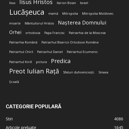
Iisus Hristos
Iisus
Ilarion Boian
Israel
Lucășeuca
mamă
Mitropolia
Mitropolia Moldovei;
Nașterea Domnului
moarte
Mântuitorul Hristos
Orhei
ortodoxia
Papa Francisc
Patriarhia de la Moscova
Patriarhia Română
Patriarhul Bisericii Ortodoxe Române
Patriarhul Chiril
Patriarhul Daniel
Patriarhul Ecumenic
Predica
Patriarhul Kirill
pictura
Preot Iulian Rață
Sfaturi duhovnicești;
Sinaxa
Școală
CATEGORIE POPULARĂ
Stiri
4086
Articole preluate
1645