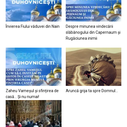
Învierea Fiului văduvei din Nain
Despre minunea vindecării
slăbănogului din Capernaum și
Rugăciunea inimii
Zaheu Vameșul și sfințirea de
Aruncă grija ta spre Domnul…
casă… Și nu numai!