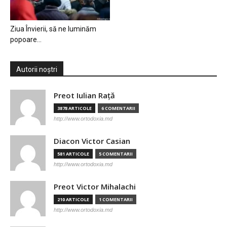
Ziua Învierii, să ne luminăm
popoare…
Autorii noștri
Preot Iulian Raţă
3878 ARTICOLE
6 COMENTARII
http://www.ortodoxia.md
Diacon Victor Casian
581 ARTICOLE
5 COMENTARII
http://www.ortodoxia.md
Preot Victor Mihalachi
210 ARTICOLE
1 COMENTARII
http://www.ortodoxia.md