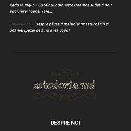
Radu Mungiu
Cu Sfinții odihnește Doamne sufletul nou
la
adormitei roabei Tale…
Despre păcatul malahiei (masturbării) şi
Crina Marina
la
onaniei (pazei de a nu avea copii)
DESPRE NOI