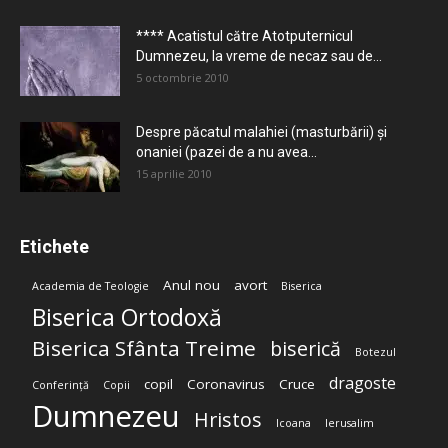
**** Acatistul către Atotputernicul
Dumnezeu, la vreme de necaz sau de...
5 octombrie 2010
Despre păcatul malahiei (masturbării) şi
onaniei (pazei de a nu avea...
15 aprilie 2010
Etichete
Anul nou
avort
Academia de Teologie
Biserica
Biserica Ortodoxă
Biserica Sfânta Treime
biserică
Botezul
dragoste
copil
Coronavirus
Cruce
Conferință
Copii
Dumnezeu
Hristos
Icoana
Ierusalim