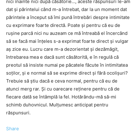
nici înainte nici după căsătorie…, aceste răspunsuri le-am
dat şi părintelui când m-a întrebat, dar la un moment dat
părintele a început să îmi pună întrebări despre intimitate
cu exprimare foarte directă. Poate şi pentru că eu de
ruşine parcă nici nu auzeam ce mă întreabă el încercând
să se facă mai înţeles s-a exprimat foarte direct şi vulgar
aş zice eu. Lucru care m-a dezorientat şi dezămăgit,
întrebarea mea e dacă sunt căsătorită, e în regulă că
preotul să insiste numai pe păcatele făcute în intimitatea
soţilor, şi e normal să se exprime direct şi fără ocolişuri?
Trebuie să ştiu dacă e ceva normal, pentru că eu de
atunci merg rar. Şi cu oarecare reţinere pentru că de
fiecare dată se întâmplă la fel. Hotărându-mă să-mi
schimb duhovnicul. Mulţumesc anticipat pentru
răspunsuri.
Share