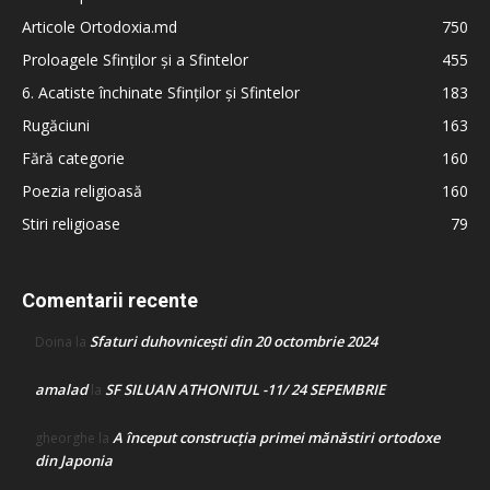
Articole Ortodoxia.md
750
Proloagele Sfinților și a Sfintelor
455
6. Acatiste închinate Sfinților și Sfintelor
183
Rugăciuni
163
Fără categorie
160
Poezia religioasă
160
Stiri religioase
79
Comentarii recente
Sfaturi duhovnicești din 20 octombrie 2024
Doina
la
amalad
SF SILUAN ATHONITUL -11/ 24 SEPEMBRIE
la
A început construcţia primei mănăstiri ortodoxe
gheorghe
la
din Japonia