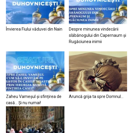
Învierea Fiului văduvei din Nain
Despre minunea vindecării
slăbănogului din Capernaum și
Rugăciunea inimii
Zaheu Vameșul și sfințirea de
Aruncă grija ta spre Domnul…
casă… Și nu numai!