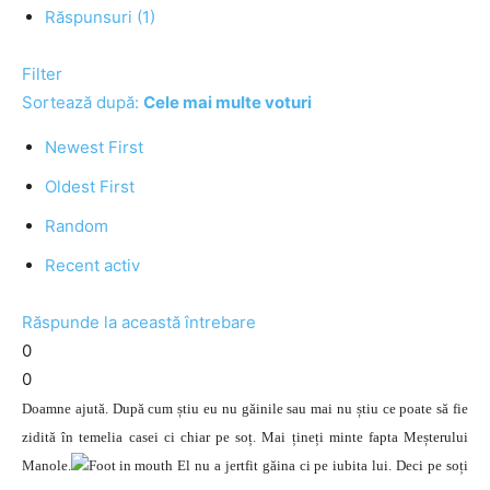
Răspunsuri (1)
Filter
Sortează după:
Cele mai multe voturi
Newest First
Oldest First
Random
Recent activ
Răspunde la această întrebare
0
0
Doamne ajută. După cum știu eu nu găinile sau mai nu știu ce poate să fie
zidită în temelia casei ci chiar pe soț. Mai țineți minte fapta Meșterului
Manole.
El nu a jertfit găina ci pe iubita lui. Deci pe soți