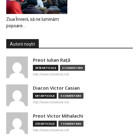
Ziua Învierii, să ne luminăm
popoare…
Autorii noștri
Preot Iulian Raţă
3878 ARTICOLE
6 COMENTARII
http://www.ortodoxia.md
Diacon Victor Casian
581 ARTICOLE
5 COMENTARII
http://www.ortodoxia.md
Preot Victor Mihalachi
210 ARTICOLE
1 COMENTARII
http://www.ortodoxia.md