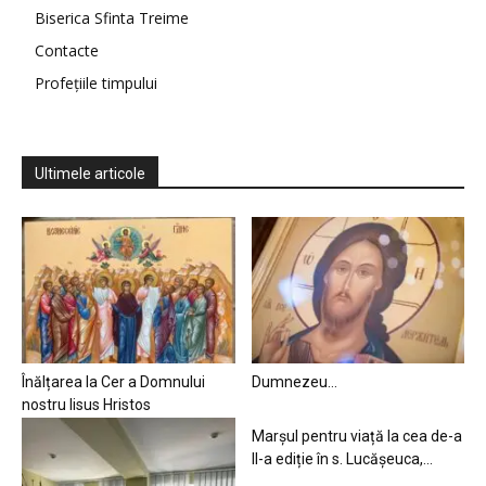
Biserica Sfinta Treime
Contacte
Profețiile timpului
Ultimele articole
Înălțarea la Cer a Domnului
Dumnezeu…
nostru Iisus Hristos
Marșul pentru viață la cea de-a
II-a ediție în s. Lucășeuca,...