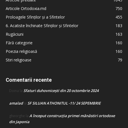
Articole Ortodoxia.md
750
Proloagele Sfinților și a Sfintelor
455
6. Acatiste închinate Sfinților și Sfintelor
183
Rugăciuni
163
Fără categorie
160
Poezia religioasă
160
Stiri religioase
79
Comentarii recente
Sfaturi duhovnicești din 20 octombrie 2024
Doina
la
amalad
SF SILUAN ATHONITUL -11/ 24 SEPEMBRIE
la
A început construcţia primei mănăstiri ortodoxe
gheorghe
la
din Japonia