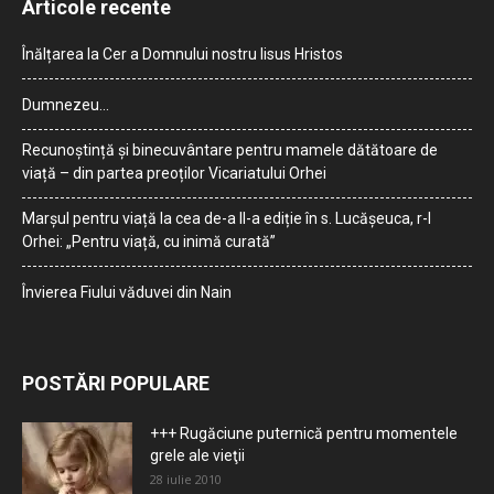
Articole recente
Înălțarea la Cer a Domnului nostru Iisus Hristos
Dumnezeu…
Recunoștință și binecuvântare pentru mamele dătătoare de
viață – din partea preoților Vicariatului Orhei
Marșul pentru viață la cea de-a II-a ediție în s. Lucășeuca, r-l
Orhei: „Pentru viață, cu inimă curată”
Învierea Fiului văduvei din Nain
POSTĂRI POPULARE
+++ Rugăciune puternică pentru momentele
grele ale vieţii
28 iulie 2010