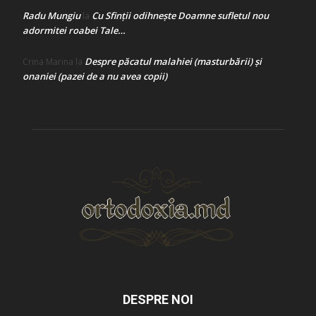
Radu Mungiu
Cu Sfinții odihnește Doamne sufletul nou
la
adormitei roabei Tale…
Despre păcatul malahiei (masturbării) şi
Crina Marina
la
onaniei (pazei de a nu avea copii)
DESPRE NOI