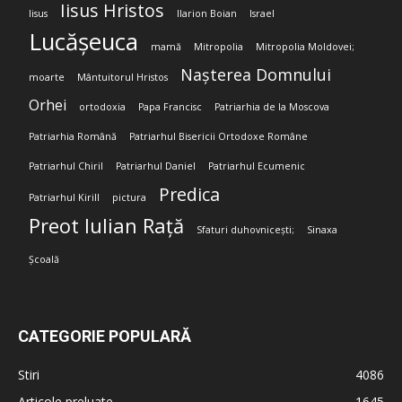
Iisus Hristos
Iisus
Ilarion Boian
Israel
Lucășeuca
mamă
Mitropolia
Mitropolia Moldovei;
Nașterea Domnului
moarte
Mântuitorul Hristos
Orhei
ortodoxia
Papa Francisc
Patriarhia de la Moscova
Patriarhia Română
Patriarhul Bisericii Ortodoxe Române
Patriarhul Chiril
Patriarhul Daniel
Patriarhul Ecumenic
Predica
Patriarhul Kirill
pictura
Preot Iulian Rață
Sfaturi duhovnicești;
Sinaxa
Școală
CATEGORIE POPULARĂ
Stiri
4086
Articole preluate
1645