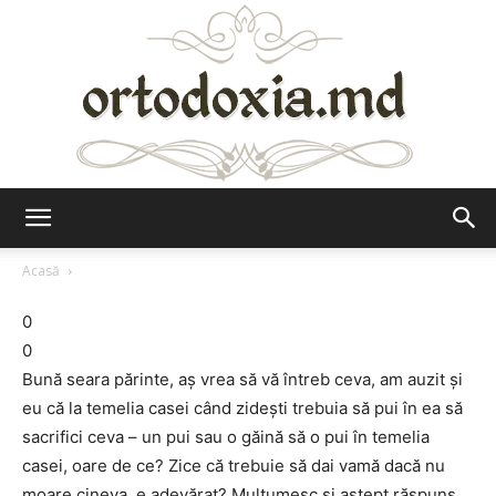
Ortodoxia.md
Acasă
0
0
Bună seara părinte, aș vrea să vă întreb ceva, am auzit și
eu că la temelia casei când zidești trebuia să pui în ea să
sacrifici ceva – un pui sau o găină să o pui în temelia
casei, oare de ce? Zice că trebuie să dai vamă dacă nu
moare cineva, e adevărat? Mulțumesc și aștept răspuns.