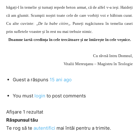
băgați-l în temelie și turnați repede beton armat, că de alfel v-a ieși. Haideți
că am glumit. Scumpii noștri toate cele de care vorbiți voi e băbism curat.
Cu alte cuvinte: „
De la babe citire
„. Puneți rugăciunea în temelia casei
prin sufletele voastre și în rest nu mai trebuie nimic.
Doamne iartă credința în cele trecătoare și ne întărește în cele veșnice.
Cu râvnă întru Domnul,
Vitalii Mereuţanu – Magistru în Teologie
Guest
a răspuns
15 ani ago
You must
login
to post comments
Afișare 1 rezultat
Răspunsul tău
Te rog să te
autentifici
mai întâi pentru a trimite.