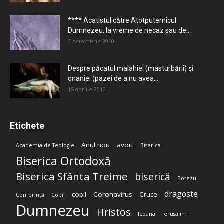
**** Acatistul către Atotputernicul
Dumnezeu, la vreme de necaz sau de...
5 octombrie 2010
Despre păcatul malahiei (masturbării) şi
onaniei (pazei de a nu avea...
15 aprilie 2010
Etichete
Anul nou
avort
Academia de Teologie
Biserica
Biserica Ortodoxă
Biserica Sfânta Treime
biserică
Botezul
dragoste
copil
Coronavirus
Cruce
Conferință
Copii
Dumnezeu
Hristos
Icoana
Ierusalim