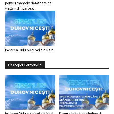
pentru mamele dătătoare de
viață – din partea...
Învierea Fiului văduvei din Nain
Descoperă ortodoxia
Învierea Fiului văduvei din Nain
Despre minunea vindecării