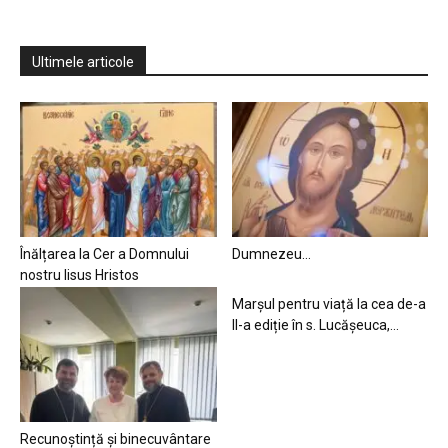
Ultimele articole
Înălțarea la Cer a Domnului
Dumnezeu…
nostru Iisus Hristos
Marșul pentru viață la cea de-a
II-a ediție în s. Lucășeuca,...
Recunoștință și binecuvântare