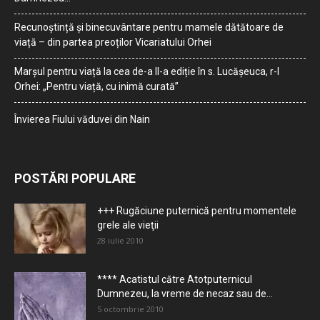
Recunoștință și binecuvântare pentru mamele dătătoare de
viață – din partea preoților Vicariatului Orhei
Marșul pentru viață la cea de-a II-a ediție în s. Lucășeuca, r-l
Orhei: „Pentru viață, cu inimă curată”
Învierea Fiului văduvei din Nain
POSTĂRI POPULARE
+++ Rugăciune puternică pentru momentele
grele ale vieţii
28 iulie 2010
**** Acatistul către Atotputernicul
Dumnezeu, la vreme de necaz sau de...
5 octombrie 2010