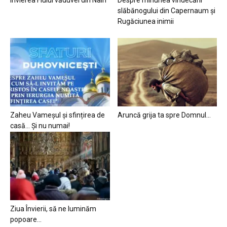
slăbănogului din Capernaum și
Rugăciunea inimii
Zaheu Vameșul și sfințirea de
Aruncă grija ta spre Domnul…
casă… Și nu numai!
Ziua Învierii, să ne luminăm
popoare…