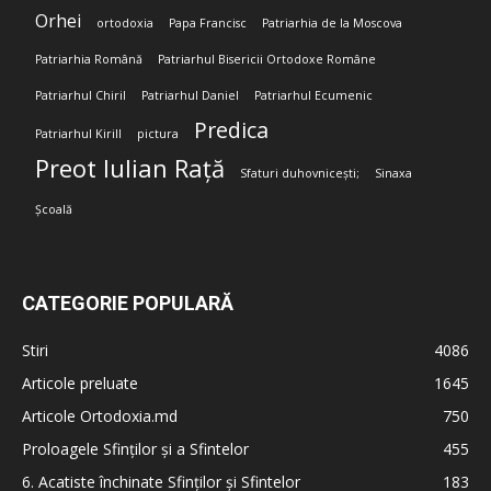
Orhei
ortodoxia
Papa Francisc
Patriarhia de la Moscova
Patriarhia Română
Patriarhul Bisericii Ortodoxe Române
Patriarhul Chiril
Patriarhul Daniel
Patriarhul Ecumenic
Predica
Patriarhul Kirill
pictura
Preot Iulian Rață
Sfaturi duhovnicești;
Sinaxa
Școală
CATEGORIE POPULARĂ
Stiri
4086
Articole preluate
1645
Articole Ortodoxia.md
750
Proloagele Sfinților și a Sfintelor
455
6. Acatiste închinate Sfinților și Sfintelor
183