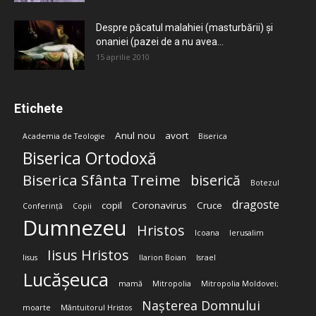
Despre păcatul malahiei (masturbării) şi
onaniei (pazei de a nu avea...
15 aprilie 2010
Etichete
Anul nou
avort
Academia de Teologie
Biserica
Biserica Ortodoxă
Biserica Sfânta Treime
biserică
Botezul
dragoste
copil
Coronavirus
Cruce
Conferință
Copii
Dumnezeu
Hristos
Icoana
Ierusalim
Iisus Hristos
Iisus
Ilarion Boian
Israel
Lucășeuca
mamă
Mitropolia
Mitropolia Moldovei;
Nașterea Domnului
moarte
Mântuitorul Hristos