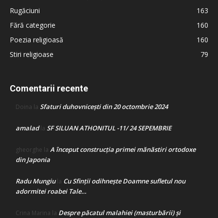
Rugăciuni
163
Fără categorie
160
Poezia religioasă
160
Stiri religioase
79
Comentarii recente
Sfaturi duhovnicești din 20 octombrie 2024
Doina
la
amalad
SF SILUAN ATHONITUL -11/ 24 SEPEMBRIE
la
A început construcţia primei mănăstiri ortodoxe
gheorghe
la
din Japonia
Radu Mungiu
Cu Sfinții odihnește Doamne sufletul nou
la
adormitei roabei Tale…
Despre păcatul malahiei (masturbării) şi
Crina Marina
la