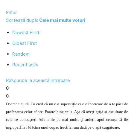
Filter
Sortează după:
Cele mai multe voturi
Newest First
Oldest First
Random
Recent activ
Răspunde la această întrebare
0
0
Doamne ajută. Eu cred că nu e o superstiție ci e o încercare de a te păzi de
profanarea celor sfinte. Foarte bine spus. Așa că aveți grijă și ascultare de
cele ce cunoașteți. Adunațile pe mai multe și ardeți, apoi cenușa să fie
îngropată la rădăcina unui copac fructifer sau dată pe o apă curgătoare.