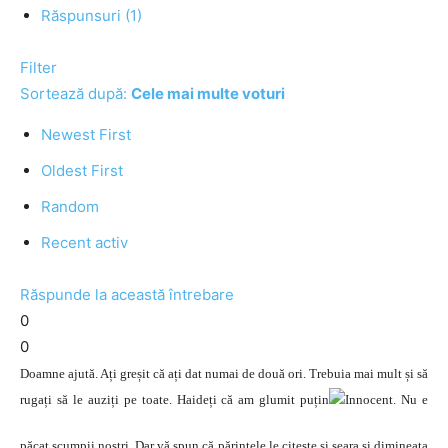
Răspunsuri (1)
Filter
Sortează după:
Cele mai multe voturi
Newest First
Oldest First
Random
Recent activ
Răspunde la această întrebare
0
0
Doamne ajută. Ați greșit că ați dat numai de două ori. Trebuia mai mult și să
rugați să le auziți pe toate. Haideți că am glumit puțin
. Nu e
păcat scumpii noștri. Dar vă spun că părintele le citește și seara și dimineața