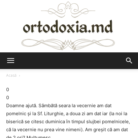
Ortodoxia.md
Acasă
0
0
Doamne ajută. Sâmbătă seara la vecernie am dat
pomelnic și la Sf. Liturghie, a doua zi am dat iar (la noi la
biserică se citesc duminica în timpul slujbei pomelnicele,
că la vecernie nu prea vine nimeni). Am greșit că am dat
de 2 ori? Mulțumesc.