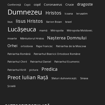
dragoste
copil
Coronavirus
Cruce
Conferință
Copii
Dumnezeu
Hristos
Icoana
Ierusalim
Iisus Hristos
Iisus
Ilarion Boian
Israel
Lucășeuca
mamă
Mitropolia
Mitropolia Moldovei;
Nașterea Domnului
moarte
Mântuitorul Hristos
Orhei
ortodoxia
Papa Francisc
Patriarhia de la Moscova
Patriarhia Română
Patriarhul Bisericii Ortodoxe Române
Patriarhul Chiril
Patriarhul Daniel
Patriarhul Ecumenic
Predica
Patriarhul Kirill
pictura
Preot Iulian Rață
Sfaturi duhovnicești;
Sinaxa
Școală