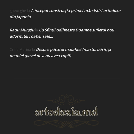
A început construcţia primei mănăstiri ortodoxe
gheorghe
la
din Japonia
Radu Mungiu
Cu Sfinții odihnește Doamne sufletul nou
la
adormitei roabei Tale…
Despre păcatul malahiei (masturbării) şi
Crina Marina
la
onaniei (pazei de a nu avea copii)