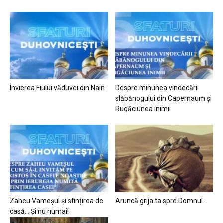
Învierea Fiului văduvei din Nain
Despre minunea vindecării
slăbănogului din Capernaum și
Rugăciunea inimii
Zaheu Vameșul și sfințirea de
Aruncă grija ta spre Domnul…
casă… Și nu numai!