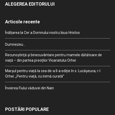
ALEGEREA EDITORULUI
Articole recente
Înălțarea la Cer a Domnului nostru Iisus Hristos
Dumnezeu…
Recunoștință și binecuvântare pentru mamele dătătoare de
viață – din partea preoților Vicariatului Orhei
Marșul pentru viață la cea de-a II-a ediție în s. Lucășeuca, r-l
Orhei: „Pentru viață, cu inimă curată”
Învierea Fiului văduvei din Nain
POSTĂRI POPULARE