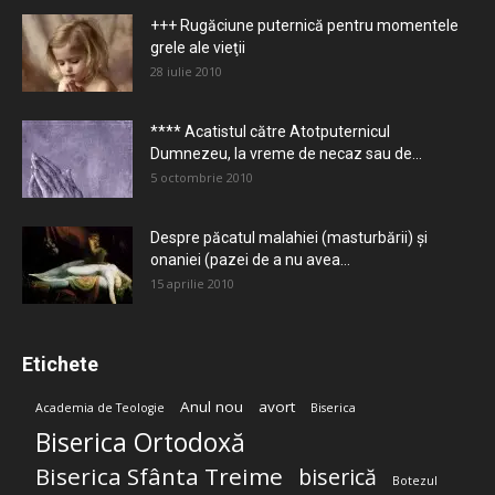
+++ Rugăciune puternică pentru momentele
grele ale vieţii
28 iulie 2010
**** Acatistul către Atotputernicul
Dumnezeu, la vreme de necaz sau de...
5 octombrie 2010
Despre păcatul malahiei (masturbării) şi
onaniei (pazei de a nu avea...
15 aprilie 2010
Etichete
Anul nou
avort
Academia de Teologie
Biserica
Biserica Ortodoxă
Biserica Sfânta Treime
biserică
Botezul