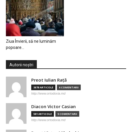
Ziua Învierii, să ne luminăm
popoare…
Autorii noștri
Preot Iulian Raţă
3878 ARTICOLE
6 COMENTARII
http://www.ortodoxia.md
Diacon Victor Casian
581 ARTICOLE
5 COMENTARII
http://www.ortodoxia.md