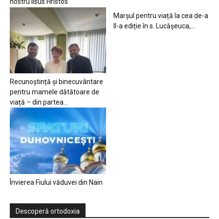
nostru Iisus Hristos
Marșul pentru viață la cea de-a
II-a ediție în s. Lucășeuca,...
Recunoștință și binecuvântare
pentru mamele dătătoare de
viață – din partea...
Învierea Fiului văduvei din Nain
Descoperă ortodoxia