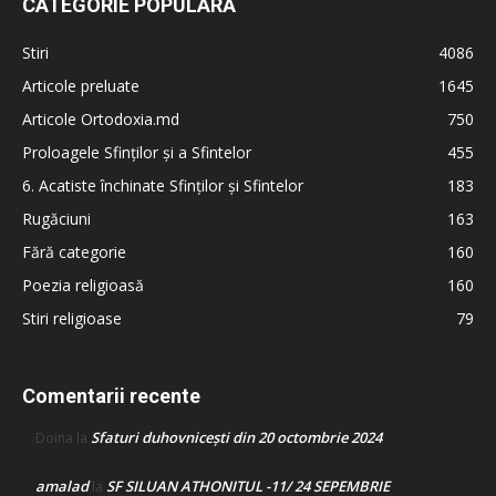
CATEGORIE POPULARĂ
Stiri
4086
Articole preluate
1645
Articole Ortodoxia.md
750
Proloagele Sfinților și a Sfintelor
455
6. Acatiste închinate Sfinților și Sfintelor
183
Rugăciuni
163
Fără categorie
160
Poezia religioasă
160
Stiri religioase
79
Comentarii recente
Sfaturi duhovnicești din 20 octombrie 2024
Doina
la
amalad
SF SILUAN ATHONITUL -11/ 24 SEPEMBRIE
la