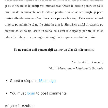
și nu e nevoie să le auziți voi numaidecât. Odată le citește pentru ca să le
auzi iar de nenumarate ori le citește pentru a vi se aduce liniște și pace
peste sufletele voastre și împlinea celor pe care le cereți. De aceea e cel mai
bine ca pomelnicile să nu fie citite în glas la Slujbă, că astfel plictisește pe
credincios, ci să fie lăsate în taină, că astfel îi e ușor și părintelui să se
adune în duh pentru a se ruga mai sârguincios spre a voastră împlinire.
Să ne rugăm unii pentru alții ca într-un glas să mărturisim.
Cu râvnă întru Domnul,
Vitalii Mereuţanu – Magistru în Teologie
Guest
a răspuns
15 ani ago
You must
login
to post comments
Afișare 1 rezultat