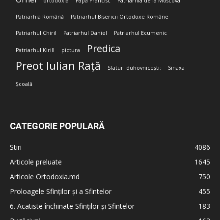
ortodoxia
Papa Francisc
Patriarhia de la Moscova
Patriarhia Română
Patriarhul Bisericii Ortodoxe Române
Patriarhul Chiril
Patriarhul Daniel
Patriarhul Ecumenic
Predica
Patriarhul Kirill
pictura
Preot Iulian Rață
Sfaturi duhovnicești;
Sinaxa
Școală
CATEGORIE POPULARĂ
Stiri
4086
Articole preluate
1645
Articole Ortodoxia.md
750
Proloagele Sfinților și a Sfintelor
455
6. Acatiste închinate Sfinților și Sfintelor
183