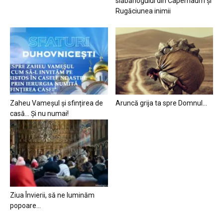
slăbănogului din Capernaum și
Rugăciunea inimii
Zaheu Vameșul și sfințirea de
Aruncă grija ta spre Domnul…
casă… Și nu numai!
Ziua Învierii, să ne luminăm
popoare…