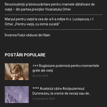
Recunoștință și binecuvântare pentru mamele dătătoare de
viață – din partea preoților Vicariatului Orhei
Marșul pentru viață la cea de-a II-a ediție în s. Lucășeuca, r-l
Orhei: „Pentru viață, cu inimă curată”
Învierea Fiului văduvei din Nain
POSTĂRI POPULARE
+++ Rugăciune puternică pentru momentele
grele ale vieţii
28 iulie 2010
**** Acatistul către Atotputernicul
Dumnezeu, la vreme de necaz sau de...
5 octombrie 2010