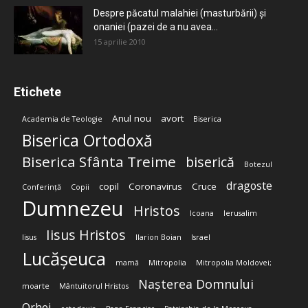
Despre păcatul malahiei (masturbării) şi
onaniei (pazei de a nu avea...
15 aprilie 2010
Etichete
Anul nou
avort
Academia de Teologie
Biserica
Biserica Ortodoxă
Biserica Sfânta Treime
biserică
Botezul
dragoste
copil
Coronavirus
Cruce
Conferință
Copii
Dumnezeu
Hristos
Icoana
Ierusalim
Iisus Hristos
Iisus
Ilarion Boian
Israel
Lucășeuca
mamă
Mitropolia
Mitropolia Moldovei;
Nașterea Domnului
moarte
Mântuitorul Hristos
Orhei