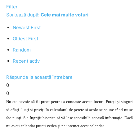
Filter
Sortează după:
Cele mai multe voturi
Newest First
Oldest First
Random
Recent activ
Răspunde la această întrebare
0
0
Nu ete nevoie să fii preot pentru a cunoaște aceste lucuri. Puteți și singuri
să aflați. luați și priviți în calendarul de perete și acolo se spune când nu se
fac nunți. S-a îngrijit biserica să vă lase accesibilă această informație. Dacă
nu aveți calendar puteți vedea și pe internet acest calendar.