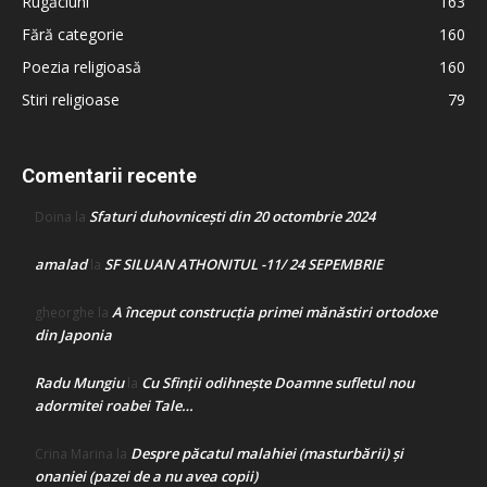
Rugăciuni
163
Fără categorie
160
Poezia religioasă
160
Stiri religioase
79
Comentarii recente
Sfaturi duhovnicești din 20 octombrie 2024
Doina
la
amalad
SF SILUAN ATHONITUL -11/ 24 SEPEMBRIE
la
A început construcţia primei mănăstiri ortodoxe
gheorghe
la
din Japonia
Radu Mungiu
Cu Sfinții odihnește Doamne sufletul nou
la
adormitei roabei Tale…
Despre păcatul malahiei (masturbării) şi
Crina Marina
la
onaniei (pazei de a nu avea copii)