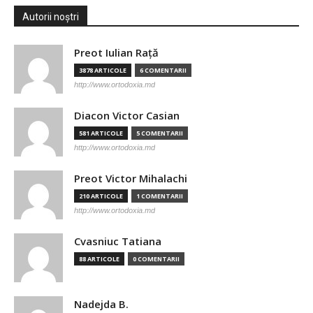
Autorii noștri
Preot Iulian Raţă
3878 ARTICOLE
6 COMENTARII
http://www.ortodoxia.md
Diacon Victor Casian
581 ARTICOLE
5 COMENTARII
http://www.ortodoxia.md
Preot Victor Mihalachi
210 ARTICOLE
1 COMENTARII
http://www.ortodoxia.md
Cvasniuc Tatiana
88 ARTICOLE
0 COMENTARII
Nadejda B.