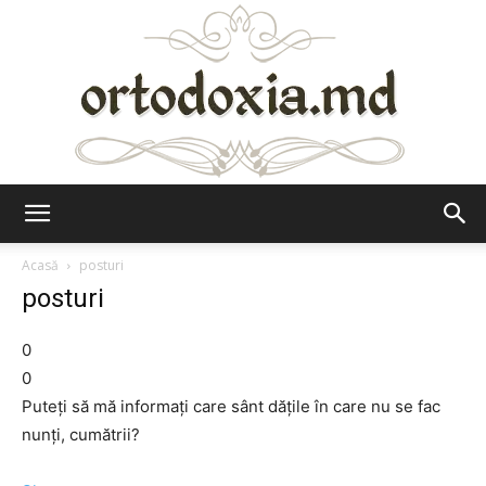
Ortodoxia.md
Acasă
posturi
posturi
0
0
Puteți să mă informați care sânt dățile în care nu se fac
nunți, cumătrii?