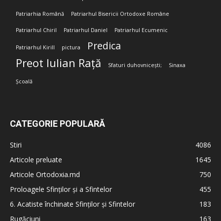
Patriarhia Română
Patriarhul Bisericii Ortodoxe Române
Patriarhul Chiril
Patriarhul Daniel
Patriarhul Ecumenic
Predica
Patriarhul Kirill
pictura
Preot Iulian Rață
Sfaturi duhovnicești;
Sinaxa
Școală
CATEGORIE POPULARĂ
Stiri
4086
Articole preluate
1645
Articole Ortodoxia.md
750
Proloagele Sfinților și a Sfintelor
455
6. Acatiste închinate Sfinților și Sfintelor
183
Rugăciuni
163