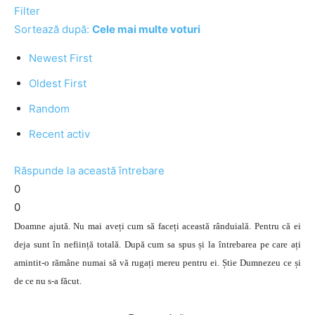
Filter
Sortează după:
Cele mai multe voturi
Newest First
Oldest First
Random
Recent activ
Răspunde la această întrebare
0
0
Doamne ajută. Nu mai aveți cum să faceți această rânduială. Pentru că ei
deja sunt în neființă totală. După cum sa spus și la întrebarea pe care ați
amintit-o rămâne numai să vă rugați mereu pentru ei. Știe Dumnezeu ce și
de ce nu s-a făcut.