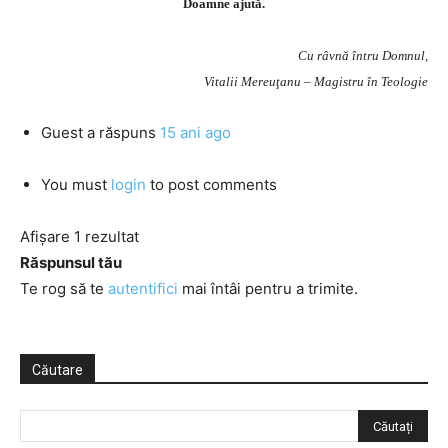
Doamne ajută.
Cu râvnă întru Domnul,
Vitalii Mereuţanu – Magistru în Teologie
Guest
a răspuns
15 ani ago
You must
login
to post comments
Afișare 1 rezultat
Răspunsul tău
Te rog să te
autentifici
mai întâi pentru a trimite.
Căutare