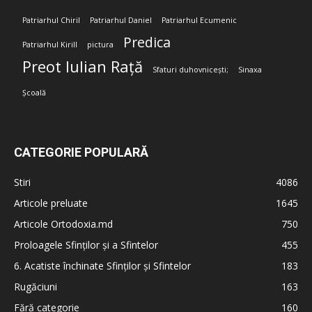
Patriarhul Chiril
Patriarhul Daniel
Patriarhul Ecumenic
Predica
Patriarhul Kirill
pictura
Preot Iulian Rață
Sfaturi duhovnicești;
Sinaxa
Școală
CATEGORIE POPULARĂ
Stiri
4086
Articole preluate
1645
Articole Ortodoxia.md
750
Proloagele Sfinților și a Sfintelor
455
6. Acatiste închinate Sfinților și Sfintelor
183
Rugăciuni
163
Fără categorie
160