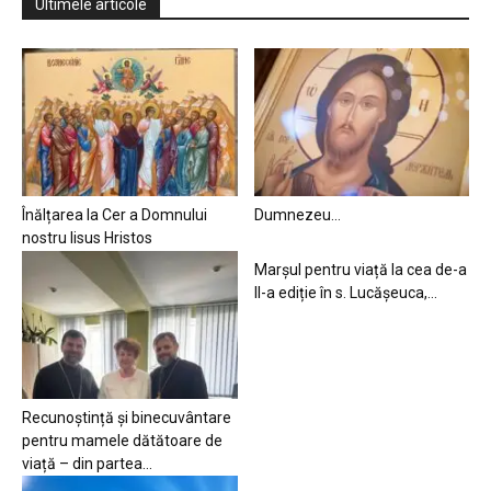
Ultimele articole
Înălțarea la Cer a Domnului
Dumnezeu…
nostru Iisus Hristos
Marșul pentru viață la cea de-a
II-a ediție în s. Lucășeuca,...
Recunoștință și binecuvântare
pentru mamele dătătoare de
viață – din partea...