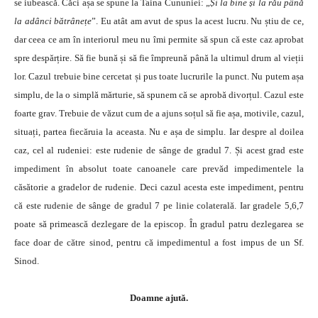
se iubească. Căci așa se spune la Taina Cununiei: „
Și la bine și la rău până
la adânci bătrânețe
”. Eu atât am avut de spus la acest lucru. Nu știu de ce,
dar ceea ce am în interiorul meu nu îmi permite să spun că este caz aprobat
spre despărțire. Să fie bună și să fie împreună până la ultimul drum al vieții
lor. Cazul trebuie bine cercetat și pus toate lucrurile la punct. Nu putem așa
simplu, de la o simplă mărturie, să spunem că se aprobă divorțul. Cazul este
foarte grav. Trebuie de văzut cum de a ajuns soțul să fie așa, motivile, cazul,
situați, partea fiecăruia la aceasta. Nu e așa de simplu. Iar despre al doilea
caz, cel al rudeniei: este rudenie de sânge de gradul 7. Și acest grad este
impediment în absolut toate canoanele care prevăd impedimentele la
căsătorie a gradelor de rudenie. Deci cazul acesta este impediment, pentru
că este rudenie de sânge de gradul 7 pe linie colaterală. Iar gradele 5,6,7
poate să primească dezlegare de la episcop. În gradul patru dezlegarea se
face doar de către sinod, pentru că impedimentul a fost impus de un Sf.
Sinod.
Doamne ajută.