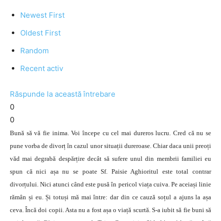
Newest First
Oldest First
Random
Recent activ
Răspunde la această întrebare
0
0
Bună să vă fie inima. Voi începe cu cel mai dureros lucru. Cred că nu se
pune vorba de divorț în cazul unor situații dureroase. Chiar daca unii preoți
văd mai degrabă despărțire decât să sufere unul din membrii familiei eu
spun că nici așa nu se poate Sf. Paisie Aghioritul este total contrar
divorțului. Nici atunci când este pusă în pericol viața cuiva. Pe aceiași linie
rămân și eu. Și totuși mă mai între: dar din ce cauză soțul a ajuns la așa
ceva. Încă doi copii. Asta nu a fost așa o viață scurtă. S-a iubit să fie buni să