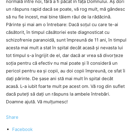
normală între noi, fără a fi păcat în fața Domnului. Aș dori
un răspuns rapid dacă se poate, vă rog mult, mă gândesc
să nu fie incest, mai bine tăiem răul de la rădăcină.
Părinte și mai am o întrebare: Dacă soțul cu care te-ai
căsătorit, în timpul căsătoriei este diagnosticat cu
schizofrenie paranoidă, sunt împreună de 11 ani, în timpul
acesta mai mult a stat în spital decât acasă și nevasta lui
tot timpul s-a îngrijit de el, dar dacă ar vrea să divorțeze
soția pentru că efectiv nu mai poate și îl consideră un
pericol pentru ea și copii, au doi copii împreună, ce sfat îi
dați părinte. De șase ani stă mai mult în spital decât
acasă. L-a iubit foarte mult pe acest om. Vă rog din suflet
dacă puteți să dați un răspuns la ambele întrebări.
Doamne ajută. Vă mulțumesc!
Share
Facebook