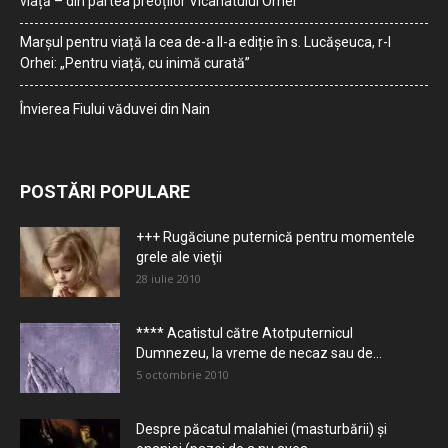
viață – din partea preoților Vicariatului Orhei
Marșul pentru viață la cea de-a II-a ediție în s. Lucășeuca, r-l
Orhei: „Pentru viață, cu inimă curată”
Învierea Fiului văduvei din Nain
POSTĂRI POPULARE
+++ Rugăciune puternică pentru momentele
grele ale vieţii
28 iulie 2010
**** Acatistul către Atotputernicul
Dumnezeu, la vreme de necaz sau de...
5 octombrie 2010
Despre păcatul malahiei (masturbării) şi