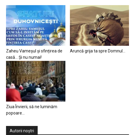
Zaheu Vameșul și sfințirea de
Aruncă grija ta spre Domnul…
casă… Și nu numai!
Ziua Învierii, să ne luminăm
popoare…
Autorii noștri