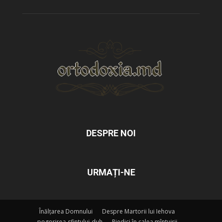
DESPRE NOI
URMAȚI-NE
Înălțarea Domnului
Despre Martorii lui Iehova
pogorirea-sfintului-duh
Piedici în calea mîntuirii