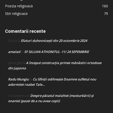
Poezia religioasă
160
Stiri religioase
79
Comentarii recente
Sfaturi duhovnicești din 20 octombrie 2024
Doina
la
amalad
SF SILUAN ATHONITUL -11/ 24 SEPEMBRIE
la
A început construcţia primei mănăstiri ortodoxe
gheorghe
la
din Japonia
Radu Mungiu
Cu Sfinții odihnește Doamne sufletul nou
la
adormitei roabei Tale…
Despre păcatul malahiei (masturbării) şi
Crina Marina
la
onaniei (pazei de a nu avea copii)