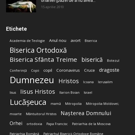
onaniei (pazei de a nu avea...
15 aprilie 2010
Etichete
Anul nou
avort
Academia de Teologie
Biserica
Biserica Ortodoxă
Biserica Sfânta Treime
biserică
Botezul
dragoste
copil
Coronavirus
Cruce
Conferință
Copii
Dumnezeu
Hristos
Icoana
Ierusalim
Iisus Hristos
Iisus
Ilarion Boian
Israel
Lucășeuca
mamă
Mitropolia
Mitropolia Moldovei;
Nașterea Domnului
moarte
Mântuitorul Hristos
Orhei
ortodoxia
Papa Francisc
Patriarhia de la Moscova
Patriarhia Română
Patriarhul Bisericii Ortodoxe Române