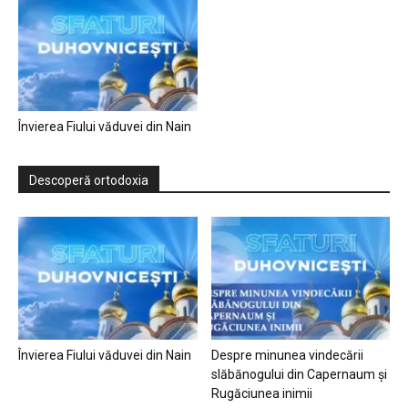
Învierea Fiului văduvei din Nain
Descoperă ortodoxia
Învierea Fiului văduvei din Nain
Despre minunea vindecării
slăbănogului din Capernaum și
Rugăciunea inimii