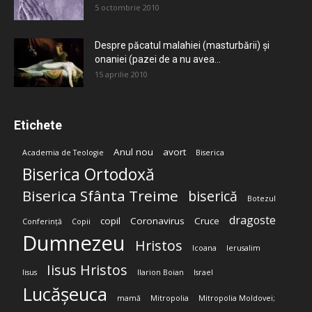
5 octombrie 2010
Despre păcatul malahiei (masturbării) şi
onaniei (pazei de a nu avea...
15 aprilie 2010
Etichete
Anul nou
avort
Academia de Teologie
Biserica
Biserica Ortodoxă
Biserica Sfânta Treime
biserică
Botezul
dragoste
copil
Coronavirus
Cruce
Conferință
Copii
Dumnezeu
Hristos
Icoana
Ierusalim
Iisus Hristos
Iisus
Ilarion Boian
Israel
Lucășeuca
mamă
Mitropolia
Mitropolia Moldovei;