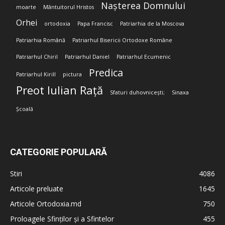
Nașterea Domnului
moarte
Mântuitorul Hristos
Orhei
ortodoxia
Papa Francisc
Patriarhia de la Moscova
Patriarhia Română
Patriarhul Bisericii Ortodoxe Române
Patriarhul Chiril
Patriarhul Daniel
Patriarhul Ecumenic
Predica
Patriarhul Kirill
pictura
Preot Iulian Rață
Sfaturi duhovnicești;
Sinaxa
Școală
CATEGORIE POPULARĂ
Stiri
4086
Articole preluate
1645
Articole Ortodoxia.md
750
Proloagele Sfinților și a Sfintelor
455