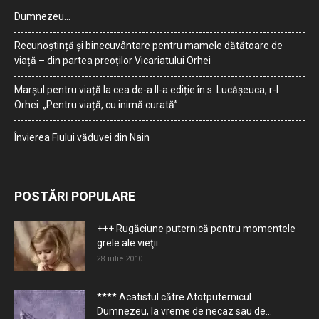
Dumnezeu…
Recunoștință și binecuvântare pentru mamele dătătoare de
viață – din partea preoților Vicariatului Orhei
Marșul pentru viață la cea de-a II-a ediție în s. Lucășeuca, r-l
Orhei: „Pentru viață, cu inimă curată”
Învierea Fiului văduvei din Nain
POSTĂRI POPULARE
+++ Rugăciune puternică pentru momentele
grele ale vieţii
28 iulie 2010
**** Acatistul către Atotputernicul
Dumnezeu, la vreme de necaz sau de...