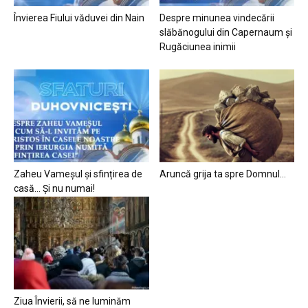
Învierea Fiului văduvei din Nain
Despre minunea vindecării
slăbănogului din Capernaum și
Rugăciunea inimii
Zaheu Vameșul și sfințirea de
Aruncă grija ta spre Domnul…
casă… Și nu numai!
Ziua Învierii, să ne luminăm