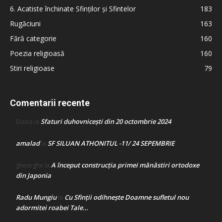
6. Acatiste închinate Sfinților și Sfintelor
183
Rugăciuni
163
Fără categorie
160
Poezia religioasă
160
Stiri religioase
79
Comentarii recente
Sfaturi duhovnicești din 20 octombrie 2024
Doina
la
amalad
SF SILUAN ATHONITUL -11/ 24 SEPEMBRIE
la
A început construcţia primei mănăstiri ortodoxe
gheorghe
la
din Japonia
Radu Mungiu
Cu Sfinții odihnește Doamne sufletul nou
la
adormitei roabei Tale…