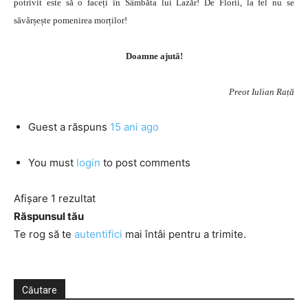
potrivit este să o faceți în Sâmbăta lui Lazăr! De Florii, la fel nu se
săvârșește pomenirea morților!
Doamne ajută!
Preot Iulian Rață
Guest
a răspuns
15 ani ago
You must
login
to post comments
Afișare 1 rezultat
Răspunsul tău
Te rog să te
autentifici
mai întâi pentru a trimite.
Căutare