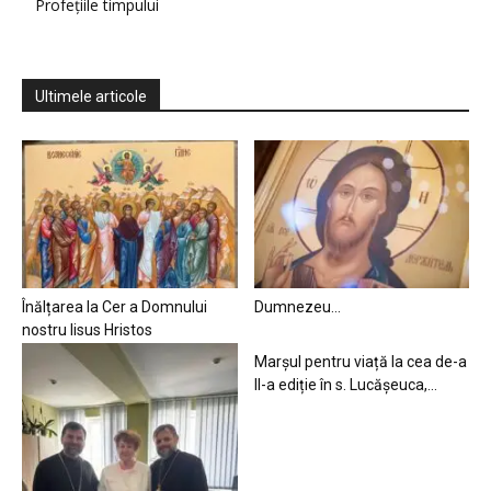
Profețiile timpului
Ultimele articole
Înălțarea la Cer a Domnului
Dumnezeu…
nostru Iisus Hristos
Marșul pentru viață la cea de-a
II-a ediție în s. Lucășeuca,...