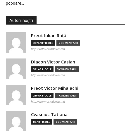
popoare…
Autorii noștri
Preot Iulian Raţă
3878 ARTICOLE
6 COMENTARII
http://www.ortodoxia.md
Diacon Victor Casian
581 ARTICOLE
5 COMENTARII
http://www.ortodoxia.md
Preot Victor Mihalachi
210 ARTICOLE
1 COMENTARII
http://www.ortodoxia.md
Cvasniuc Tatiana
88 ARTICOLE
0 COMENTARII