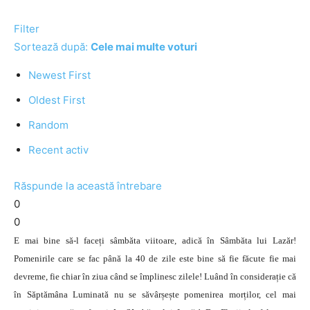
Filter
Sortează după:
Cele mai multe voturi
Newest First
Oldest First
Random
Recent activ
Răspunde la această întrebare
0
0
E mai bine să-l faceți sâmbăta viitoare, adică în Sâmbăta lui Lazăr!
Pomenirile care se fac până la 40 de zile este bine să fie făcute fie mai
devreme, fie chiar în ziua când se împlinesc zilele! Luând în considerație că
în Săptămâna Luminată nu se săvârșește pomenirea morților, cel mai