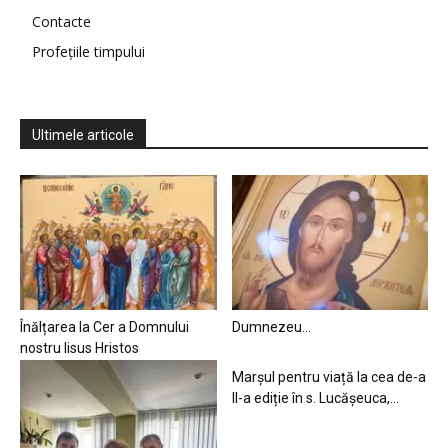
Contacte
Profețiile timpului
Ultimele articole
Înălțarea la Cer a Domnului
Dumnezeu…
nostru Iisus Hristos
Marșul pentru viață la cea de-a
II-a ediție în s. Lucășeuca,...