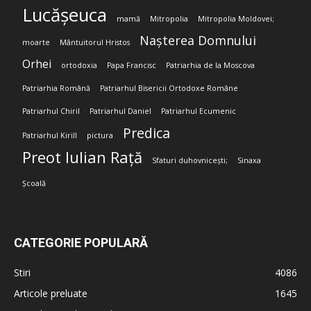
Lucășeuca
mamă
Mitropolia
Mitropolia Moldovei;
Nașterea Domnului
moarte
Mântuitorul Hristos
Orhei
ortodoxia
Papa Francisc
Patriarhia de la Moscova
Patriarhia Română
Patriarhul Bisericii Ortodoxe Române
Patriarhul Chiril
Patriarhul Daniel
Patriarhul Ecumenic
Predica
Patriarhul Kirill
pictura
Preot Iulian Rață
Sfaturi duhovnicești;
Sinaxa
Școală
CATEGORIE POPULARĂ
Stiri
4086
Articole preluate
1645