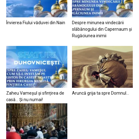
Învierea Fiului văduvei din Nain
Despre minunea vindecării
slăbănogului din Capernaum și
Rugăciunea inimii
Zaheu Vameșul și sfințirea de
Aruncă grija ta spre Domnul…
casă… Și nu numai!