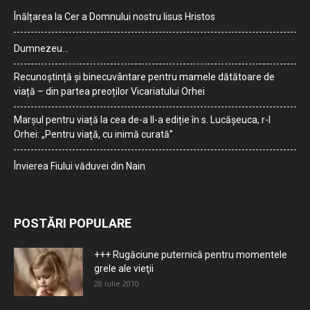
Înălțarea la Cer a Domnului nostru Iisus Hristos
Dumnezeu…
Recunoștință și binecuvântare pentru mamele dătătoare de
viață – din partea preoților Vicariatului Orhei
Marșul pentru viață la cea de-a II-a ediție în s. Lucășeuca, r-l
Orhei: „Pentru viață, cu inimă curată”
Învierea Fiului văduvei din Nain
POSTĂRI POPULARE
+++ Rugăciune puternică pentru momentele
grele ale vieţii
28 iulie 2010