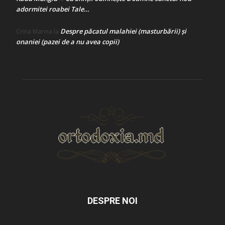
adormitei roabei Tale…
Despre păcatul malahiei (masturbării) şi
Crina Marina
la
onaniei (pazei de a nu avea copii)
DESPRE NOI