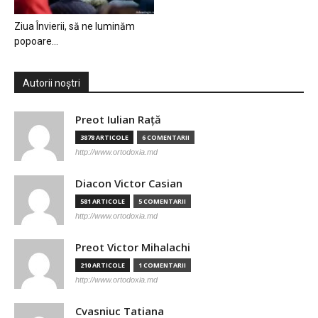
Ziua Învierii, să ne luminăm
popoare…
Autorii noștri
Preot Iulian Raţă
3878 ARTICOLE
6 COMENTARII
http://www.ortodoxia.md
Diacon Victor Casian
581 ARTICOLE
5 COMENTARII
http://www.ortodoxia.md
Preot Victor Mihalachi
210 ARTICOLE
1 COMENTARII
http://www.ortodoxia.md
Cvasniuc Tatiana