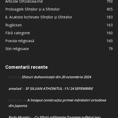
Articole Ortodoxia.md
750
Proloagele Sfinților și a Sfintelor
455
6. Acatiste închinate Sfinților și Sfintelor
183
Rugăciuni
163
Fără categorie
160
Poezia religioasă
160
Stiri religioase
79
Comentarii recente
Sfaturi duhovnicești din 20 octombrie 2024
Doina
la
amalad
SF SILUAN ATHONITUL -11/ 24 SEPEMBRIE
la
A început construcţia primei mănăstiri ortodoxe
gheorghe
la
din Japonia
Radu Mungiu
Cu Sfinții odihnește Doamne sufletul nou
la