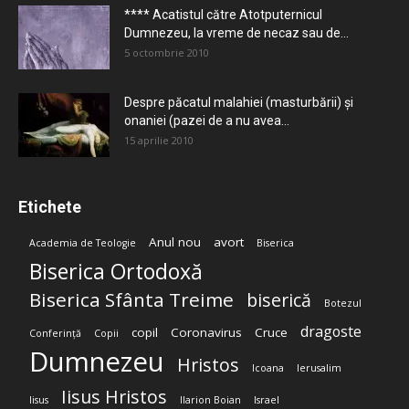
**** Acatistul către Atotputernicul
Dumnezeu, la vreme de necaz sau de...
5 octombrie 2010
Despre păcatul malahiei (masturbării) şi
onaniei (pazei de a nu avea...
15 aprilie 2010
Etichete
Anul nou
avort
Academia de Teologie
Biserica
Biserica Ortodoxă
Biserica Sfânta Treime
biserică
Botezul
dragoste
copil
Coronavirus
Cruce
Conferință
Copii
Dumnezeu
Hristos
Icoana
Ierusalim
Iisus Hristos
Iisus
Ilarion Boian
Israel