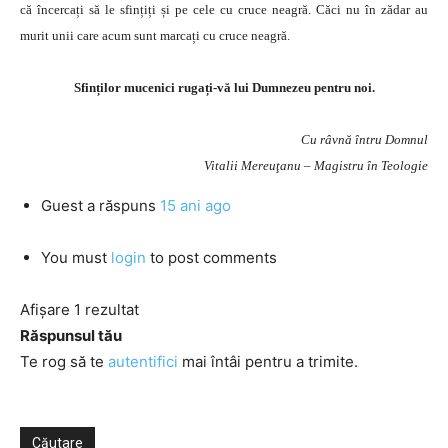
că încercați să le sfințiți și pe cele cu cruce neagră. Căci nu în zădar au
murit unii care acum sunt marcați cu cruce neagră.
Sfinților mucenici rugați-vă lui Dumnezeu pentru noi.
Cu râvnă întru Domnul
Vitalii Mereuţanu – Magistru în Teologie
Guest
a răspuns
15 ani ago
You must
login
to post comments
Afișare 1 rezultat
Răspunsul tău
Te rog să te
autentifici
mai întâi pentru a trimite.
Căutare