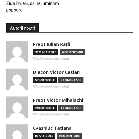
Ziua Învierii, să ne luminăm
popoare…
Autorii noștri
Preot Iulian Raţă
3878 ARTICOLE
6 COMENTARII
http://www.ortodoxia.md
Diacon Victor Casian
581 ARTICOLE
5 COMENTARII
http://www.ortodoxia.md
Preot Victor Mihalachi
210 ARTICOLE
1 COMENTARII
http://www.ortodoxia.md
Cvasniuc Tatiana
88 ARTICOLE
0 COMENTARII