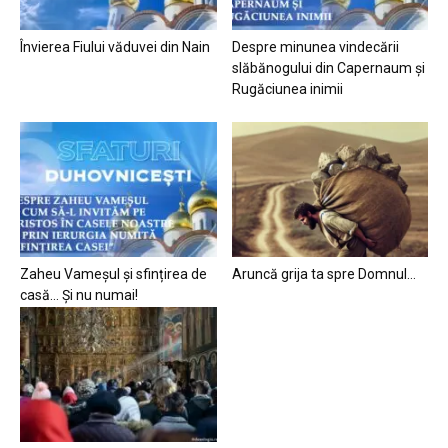
Învierea Fiului văduvei din Nain
Despre minunea vindecării
slăbănogului din Capernaum și
Rugăciunea inimii
Zaheu Vameșul și sfințirea de
Aruncă grija ta spre Domnul…
casă… Și nu numai!