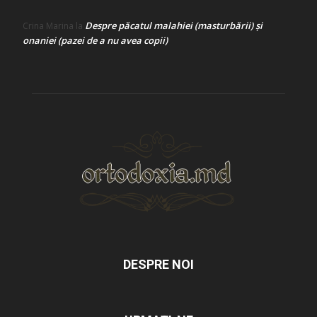
Despre păcatul malahiei (masturbării) şi
Crina Marina
la
onaniei (pazei de a nu avea copii)
DESPRE NOI