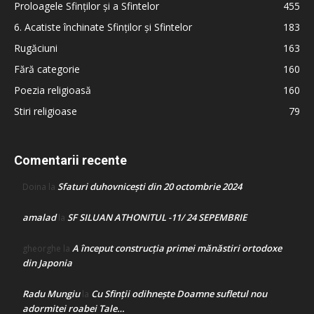
Proloagele Sfinților și a Sfintelor
455
6. Acatiste închinate Sfinților și Sfintelor
183
Rugăciuni
163
Fără categorie
160
Poezia religioasă
160
Stiri religioase
79
Comentarii recente
Sfaturi duhovnicești din 20 octombrie 2024
Doina
la
amalad
SF SILUAN ATHONITUL -11/ 24 SEPEMBRIE
la
A început construcţia primei mănăstiri ortodoxe
gheorghe
la
din Japonia
Radu Mungiu
Cu Sfinții odihnește Doamne sufletul nou
la
adormitei roabei Tale…