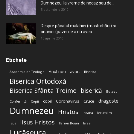
Dumnezeu, la vreme de necaz sau de...
5 octombrie 2010
Despre păcatul malahiei (masturbării) şi
onaniei (pazei de a nu avea...
15 aprilie 2010
Etichete
Anul nou
avort
Academia de Teologie
Biserica
Biserica Ortodoxă
Biserica Sfânta Treime
biserică
Botezul
dragoste
copil
Coronavirus
Cruce
Conferință
Copii
Dumnezeu
Hristos
Icoana
Ierusalim
Iisus Hristos
Iisus
Ilarion Boian
Israel
Lucășeuca