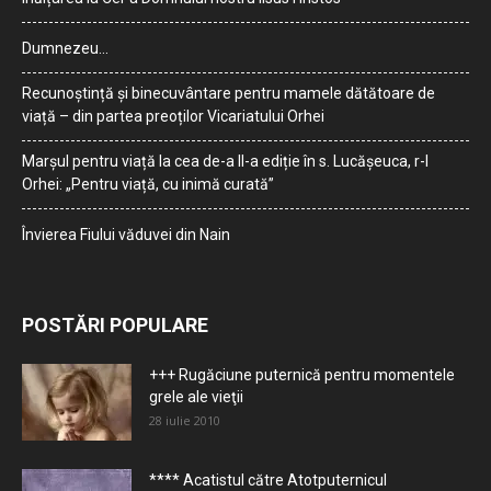
Dumnezeu…
Recunoștință și binecuvântare pentru mamele dătătoare de
viață – din partea preoților Vicariatului Orhei
Marșul pentru viață la cea de-a II-a ediție în s. Lucășeuca, r-l
Orhei: „Pentru viață, cu inimă curată”
Învierea Fiului văduvei din Nain
POSTĂRI POPULARE
+++ Rugăciune puternică pentru momentele
grele ale vieţii
28 iulie 2010
**** Acatistul către Atotputernicul