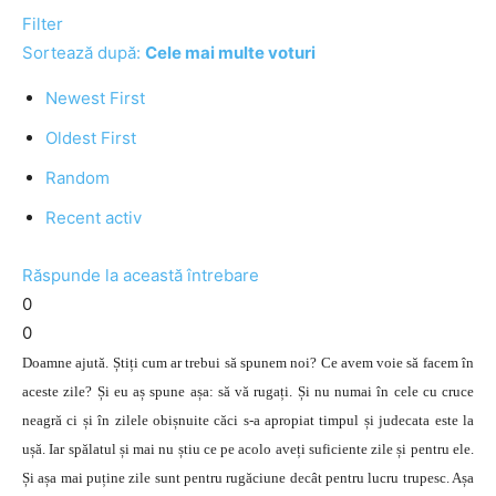
Filter
Sortează după:
Cele mai multe voturi
Newest First
Oldest First
Random
Recent activ
Răspunde la această întrebare
0
0
Doamne ajută. Știți cum ar trebui să spunem noi? Ce avem voie să facem în
aceste zile? Și eu aș spune așa: să vă rugați. Și nu numai în cele cu cruce
neagră ci și în zilele obișnuite căci s-a apropiat timpul și judecata este la
ușă. Iar spălatul și mai nu știu ce pe acolo aveți suficiente zile și pentru ele.
Și așa mai puține zile sunt pentru rugăciune decât pentru lucru trupesc. Așa