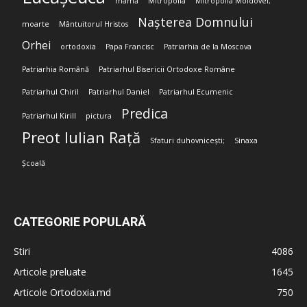
mamă
Mitropolia
Mitropolia Moldovei;
Nașterea Domnului
moarte
Mântuitorul Hristos
Orhei
ortodoxia
Papa Francisc
Patriarhia de la Moscova
Patriarhia Română
Patriarhul Bisericii Ortodoxe Române
Patriarhul Chiril
Patriarhul Daniel
Patriarhul Ecumenic
Predica
Patriarhul Kirill
pictura
Preot Iulian Rață
Sfaturi duhovnicești;
Sinaxa
Școală
CATEGORIE POPULARĂ
Stiri
4086
Articole preluate
1645
Articole Ortodoxia.md
750