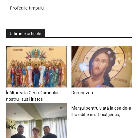
Profețiile timpului
Ultimele articole
Înălțarea la Cer a Domnului
Dumnezeu…
nostru Iisus Hristos
Marșul pentru viață la cea de-a
II-a ediție în s. Lucășeuca,...