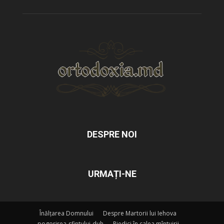
DESPRE NOI
URMAȚI-NE
Înălțarea Domnului
Despre Martorii lui Iehova
pogorirea-sfintului-duh
Piedici în calea mîntuirii