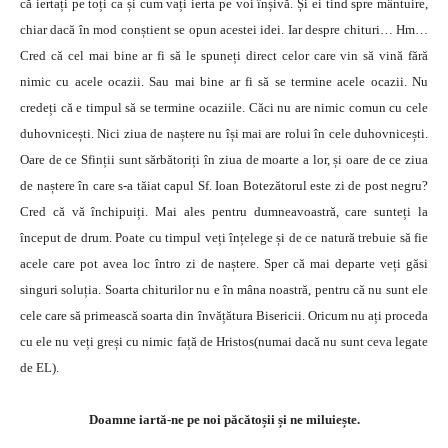
că iertați pe toți ca și cum vați ierta pe voi înșivă. Și ei tind spre mântuire,
chiar dacă în mod conștient se opun acestei idei. Iar despre chituri… Hm…
Cred că cel mai bine ar fi să le spuneți direct celor care vin să vină fără
nimic cu acele ocazii. Sau mai bine ar fi să se termine acele ocazii. Nu
credeți că e timpul să se termine ocaziile. Căci nu are nimic comun cu cele
duhovnicești. Nici ziua de naștere nu își mai are rolui în cele duhovnicești.
Oare de ce Sfinții sunt sărbătoriți în ziua de moarte a lor, și oare de ce ziua
de naștere în care s-a tăiat capul Sf. Ioan Botezătorul este zi de post negru?
Cred că vă închipuiți. Mai ales pentru dumneavoastră, care sunteți la
început de drum. Poate cu timpul veți înțelege și de ce natură trebuie să fie
acele care pot avea loc întro zi de naștere. Sper că mai departe veți găsi
singuri soluția. Soarta chiturilor nu e în mâna noastră, pentru că nu sunt ele
cele care să primească soarta din învățătura Bisericii. Oricum nu ați proceda
cu ele nu veți greși cu nimic față de Hristos(numai dacă nu sunt ceva legate
de EL).
Doamne iartă-ne pe noi păcătoșii și ne miluiește.