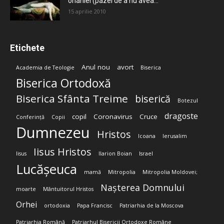
onaniei (pazei de a nu avea...
15 aprilie 2010
Etichete
Anul nou
avort
Academia de Teologie
Biserica
Biserica Ortodoxă
Biserica Sfânta Treime
biserică
Botezul
dragoste
copil
Coronavirus
Cruce
Conferință
Copii
Dumnezeu
Hristos
Icoana
Ierusalim
Iisus Hristos
Iisus
Ilarion Boian
Israel
Lucășeuca
mamă
Mitropolia
Mitropolia Moldovei;
Nașterea Domnului
moarte
Mântuitorul Hristos
Orhei
ortodoxia
Papa Francisc
Patriarhia de la Moscova
Patriarhia Română
Patriarhul Bisericii Ortodoxe Române