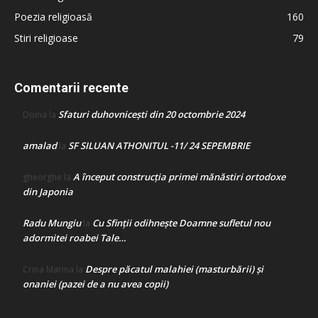
Poezia religioasă
160
Stiri religioase
79
Comentarii recente
Sfaturi duhovnicești din 20 octombrie 2024
Doina
la
amalad
SF SILUAN ATHONITUL -11/ 24 SEPEMBRIE
la
A început construcţia primei mănăstiri ortodoxe
gheorghe
la
din Japonia
Radu Mungiu
Cu Sfinții odihnește Doamne sufletul nou
la
adormitei roabei Tale…
Despre păcatul malahiei (masturbării) şi
Crina Marina
la
onaniei (pazei de a nu avea copii)