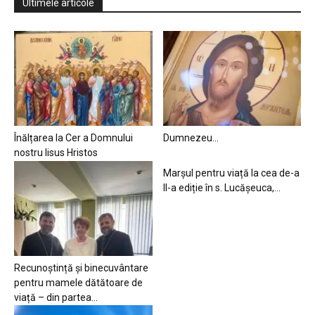
Ultimele articole
Înălțarea la Cer a Domnului
Dumnezeu…
nostru Iisus Hristos
Marșul pentru viață la cea de-a
II-a ediție în s. Lucășeuca,...
Recunoștință și binecuvântare
pentru mamele dătătoare de
viață – din partea...