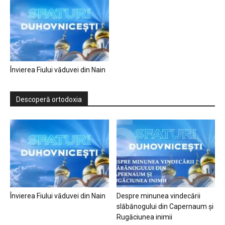
Învierea Fiului văduvei din Nain
Descoperă ortodoxia
Învierea Fiului văduvei din Nain
Despre minunea vindecării
slăbănogului din Capernaum și
Rugăciunea inimii