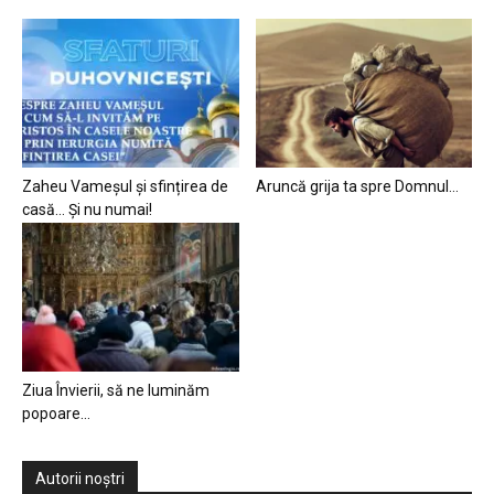
Zaheu Vameșul și sfințirea de
Aruncă grija ta spre Domnul…
casă… Și nu numai!
Ziua Învierii, să ne luminăm
popoare…
Autorii noștri