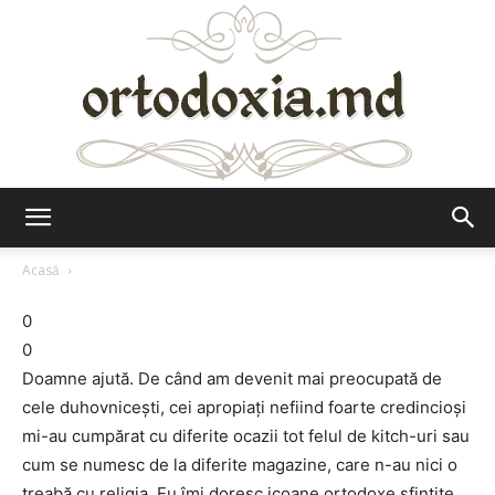
Ortodoxia.md
Acasă
0
0
Doamne ajută. De când am devenit mai preocupată de
cele duhovniceşti, cei apropiaţi nefiind foarte credincioşi
mi-au cumpărat cu diferite ocazii tot felul de kitch-uri sau
cum se numesc de la diferite magazine, care n-au nici o
treabă cu religia. Eu îmi doresc icoane ortodoxe sfinţite