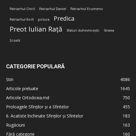
Patriarhul Chiril
Patriarhul Daniel
Patriarhul Ecumenic
Predica
Patriarhul Kirill
pictura
Preot Iulian Rață
Sfaturi duhovnicești;
Sinaxa
Școală
CATEGORIE POPULARĂ
Stiri
4086
Articole preluate
1645
Articole Ortodoxia.md
750
Proloagele Sfinților și a Sfintelor
455
6. Acatiste închinate Sfinților și Sfintelor
183
Rugăciuni
163
Fără categorie
160