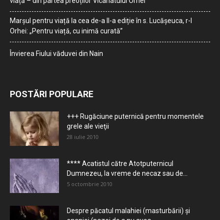
viață – din partea preoților Vicariatului Orhei
Marșul pentru viață la cea de-a II-a ediție în s. Lucășeuca, r-l
Orhei: „Pentru viață, cu inimă curată”
Învierea Fiului văduvei din Nain
POSTĂRI POPULARE
+++ Rugăciune puternică pentru momentele
grele ale vieţii
28 iulie 2010
**** Acatistul către Atotputernicul
Dumnezeu, la vreme de necaz sau de...
5 octombrie 2010
Despre păcatul malahiei (masturbării) şi