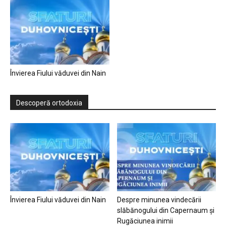
Învierea Fiului văduvei din Nain
Descoperă ortodoxia
Învierea Fiului văduvei din Nain
Despre minunea vindecării
slăbănogului din Capernaum și
Rugăciunea inimii