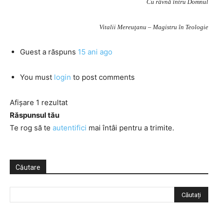
Cu râvnă întru Domnul
Vitalii Mereuţanu – Magistru în Teologie
Guest
a răspuns
15 ani ago
You must
login
to post comments
Afișare 1 rezultat
Răspunsul tău
Te rog să te
autentifici
mai întâi pentru a trimite.
Căutare