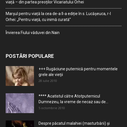
viață – din partea preoților Vicariatului Orhei
Marșul pentru viață la cea de-a II-a ediție în s. Lucășeuca, r-l
Orhei: „Pentru viață, cu inimă curată”
Învierea Fiului văduvei din Nain
POSTĂRI POPULARE
+++ Rugăciune puternică pentru momentele
grele ale vieţii
28 iulie 2010
**** Acatistul către Atotputernicul
Dumnezeu, la vreme de necaz sau de...
5 octombrie 2010
Despre păcatul malahiei (masturbării) şi