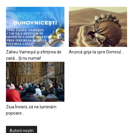
Zaheu Vameșul și sfințirea de
Aruncă grija ta spre Domnul…
casă… Și nu numai!
Ziua Învierii, să ne luminăm
popoare…
Autorii noștri