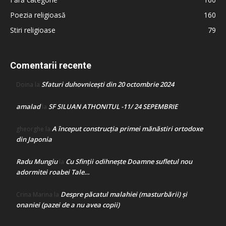
Poezia religioasă
160
Stiri religioase
79
Comentarii recente
Sfaturi duhovnicești din 20 octombrie 2024
Doina
la
amalad
SF SILUAN ATHONITUL -11/ 24 SEPEMBRIE
la
A început construcţia primei mănăstiri ortodoxe
gheorghe
la
din Japonia
Radu Mungiu
Cu Sfinții odihnește Doamne sufletul nou
la
adormitei roabei Tale…
Despre păcatul malahiei (masturbării) şi
Crina Marina
la
onaniei (pazei de a nu avea copii)