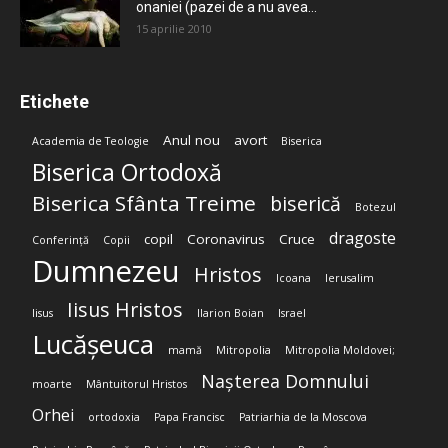
onaniei (pazei de a nu avea...
15 aprilie 2010
Etichete
Anul nou
avort
Academia de Teologie
Biserica
Biserica Ortodoxă
Biserica Sfânta Treime
biserică
Botezul
dragoste
copil
Coronavirus
Cruce
Conferință
Copii
Dumnezeu
Hristos
Icoana
Ierusalim
Iisus Hristos
Iisus
Ilarion Boian
Israel
Lucășeuca
mamă
Mitropolia
Mitropolia Moldovei;
Nașterea Domnului
moarte
Mântuitorul Hristos
Orhei
ortodoxia
Papa Francisc
Patriarhia de la Moscova