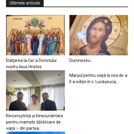
Ultimele articole
Înălțarea la Cer a Domnului
Dumnezeu…
nostru Iisus Hristos
Marșul pentru viață la cea de-a
II-a ediție în s. Lucășeuca,...
Recunoștință și binecuvântare
pentru mamele dătătoare de
viață – din partea...