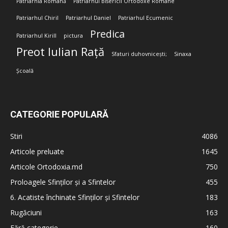
Patriarhia Română
Patriarhul Bisericii Ortodoxe Române
Patriarhul Chiril
Patriarhul Daniel
Patriarhul Ecumenic
Predica
Patriarhul Kirill
pictura
Preot Iulian Rață
Sfaturi duhovnicești;
Sinaxa
Școală
CATEGORIE POPULARĂ
Stiri
4086
Articole preluate
1645
Articole Ortodoxia.md
750
Proloagele Sfinților și a Sfintelor
455
6. Acatiste închinate Sfinților și Sfintelor
183
Rugăciuni
163
Fără categorie
160