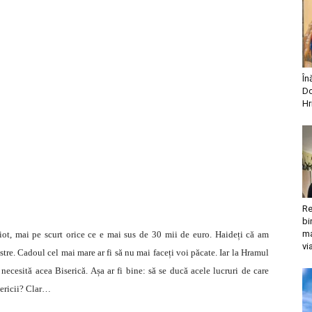
În
Do
Hr
Re
bi
ma
iot, mai pe scurt orice ce e mai sus de 30 mii de euro. Haideți că am
vi
tre. Cadoul cel mai mare ar fi să nu mai faceți voi păcate. Iar la Hramul
 necesită acea Biserică. Așa ar fi bine: să se ducă acele lucruri de care
sericii? Clar…