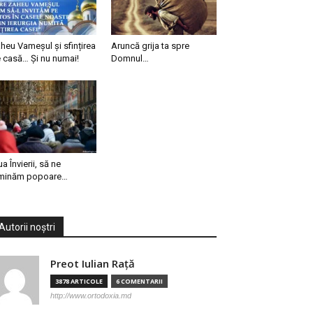
heu Vameșul și sfințirea
Aruncă grija ta spre
 casă… Și nu numai!
Domnul…
ua Învierii, să ne
minăm popoare…
Autorii noștri
Preot Iulian Raţă
3878 ARTICOLE
6 COMENTARII
http://www.ortodoxia.md