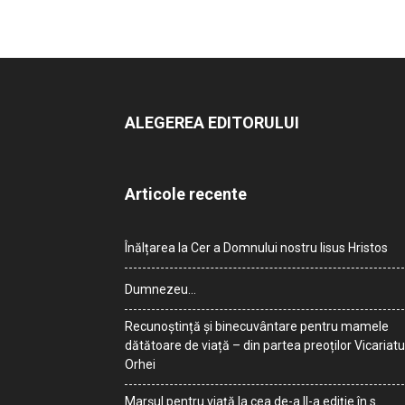
ALEGEREA EDITORULUI
Articole recente
Înălțarea la Cer a Domnului nostru Iisus Hristos
Dumnezeu…
Recunoștință și binecuvântare pentru mamele
dătătoare de viață – din partea preoților Vicariatu
Orhei
Marșul pentru viață la cea de-a II-a ediție în s.