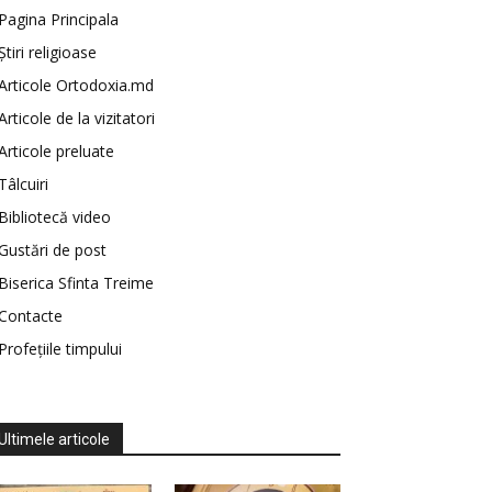
Pagina Principala
Știri religioase
Articole Ortodoxia.md
Articole de la vizitatori
Articole preluate
Tâlcuiri
Bibliotecă video
Gustări de post
Biserica Sfinta Treime
Contacte
Profețiile timpului
Ultimele articole