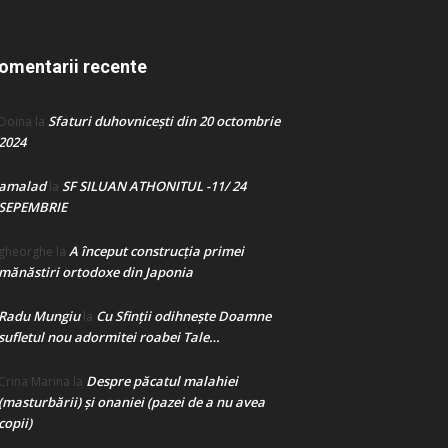
omentarii recente
Sfaturi duhovnicești din 20 octombrie
Doina
la
2024
amalad
SF SILUAN ATHONITUL -11/ 24
la
SEPEMBRIE
A început construcţia primei
gheorghe
la
mănăstiri ortodoxe din Japonia
Radu Mungiu
Cu Sfinții odihnește Doamne
la
sufletul nou adormitei roabei Tale…
Despre păcatul malahiei
Crina Marina
la
(masturbării) şi onaniei (pazei de a nu avea
copii)