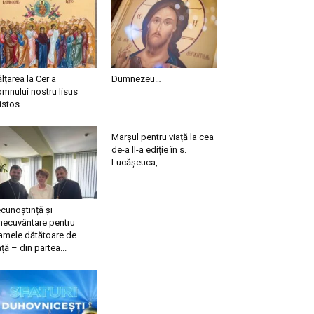
ălțarea la Cer a
Dumnezeu…
mnului nostru Iisus
istos
Marșul pentru viață la cea
de-a II-a ediție în s.
Lucășeuca,...
cunoștință și
necuvântare pentru
mele dătătoare de
ață – din partea...