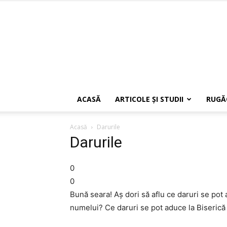
ACASĂ
ARTICOLE ŞI STUDII
RUGĂ
Acasă
Darurile
Darurile
0
0
Bună seara! Aș dori să aflu ce daruri se pot
numelui? Ce daruri se pot aduce la Biseri