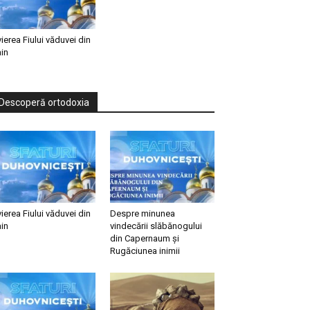
vierea Fiului văduvei din
in
Descoperă ortodoxia
vierea Fiului văduvei din
Despre minunea
in
vindecării slăbănogului
din Capernaum și
Rugăciunea inimii