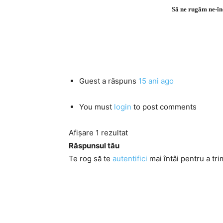
Să ne rugăm ne-înc
Guest
a răspuns
15 ani ago
You must
login
to post comments
Afișare 1 rezultat
Răspunsul tău
Te rog să te
autentifici
mai întâi pentru a tri