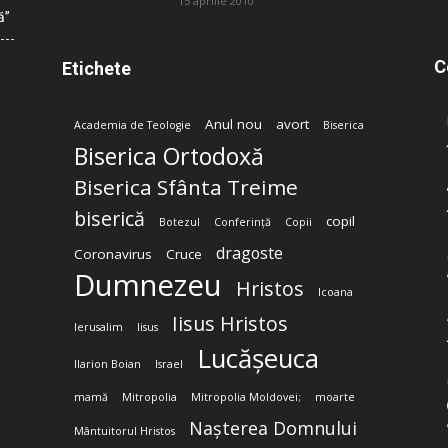
15 aprilie 2010
ă”
C
Etichete
Anul nou
avort
Academia de Teologie
Biserica
Biserica Ortodoxă
Biserica Sfânta Treime
biserică
copil
Botezul
Conferință
Copii
dragoste
Coronavirus
Cruce
Dumnezeu
Hristos
Icoana
Iisus Hristos
Ierusalim
Iisus
Lucășeuca
Ilarion Boian
Israel
mamă
Mitropolia
Mitropolia Moldovei;
moarte
Nașterea Domnului
Mântuitorul Hristos