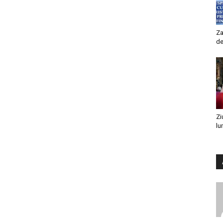
Za
de
Zi
lu