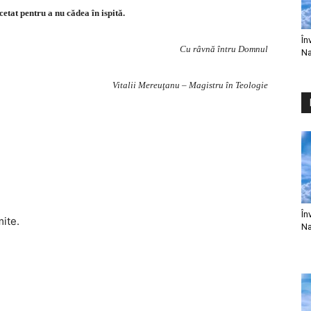
etat pentru a nu cădea în ispită.
În
Cu râvnă întru Domnul
Na
Vitalii Mereuţanu – Magistru în Teologie
În
mite.
Na