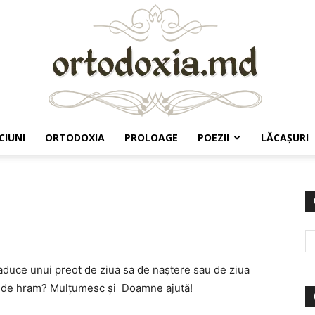
CIUNI
ORTODOXIA
PROLOAGE
POEZII
LĂCAŞURI
Ortodoxia.md
 aduce unui preot de ziua sa de naștere sau de ziua
că de hram? Mulțumesc și Doamne ajută!