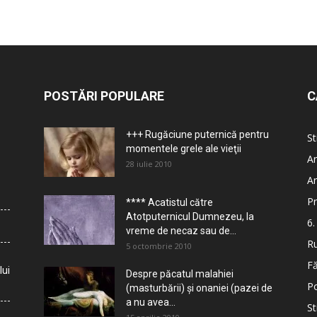
POSTĂRI POPULARE
C
+++ Rugăciune puternică pentru
St
momentele grele ale vieţii
Ar
28 iulie 2010
Ar
Pr
**** Acatistul către
Atotputernicul Dumnezeu, la
6.
vreme de necaz sau de...
Ru
5 octombrie 2010
Fă
lui
Despre păcatul malahiei
Po
(masturbării) şi onaniei (pazei de
a nu avea...
St