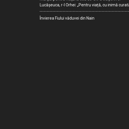
Lucășeuca, r-l Orhei: „Pentru viață, cu inimă curat
Învierea Fiului văduvei din Nain