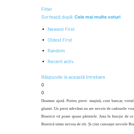
Filter
Sortează după:
Cele mai multe voturi
Newest First
Oldest First
Random
Recent activ
Răspunde la această întrebare
0
0
Doamne ajută. Pentru preot: mașină, cont bancar, vertal
glumit. Un preot adevărat nu are nevoie de cadourile voas
Bisericii vă poate spune părintele. Asta în funcție de ce
Biserică simte nevoia de ele. Și cine cunoaște nevoile Bi