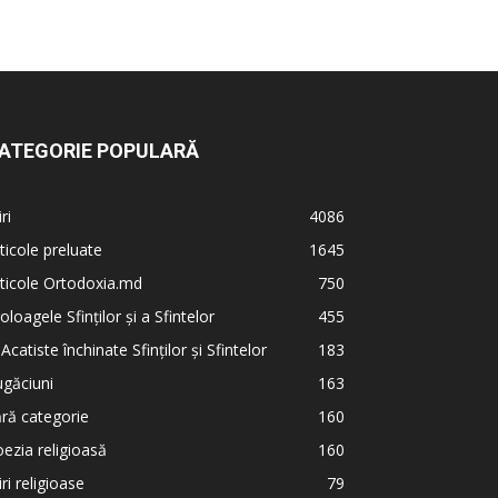
ATEGORIE POPULARĂ
iri
4086
ticole preluate
1645
ticole Ortodoxia.md
750
oloagele Sfinților și a Sfintelor
455
 Acatiste închinate Sfinților și Sfintelor
183
găciuni
163
ră categorie
160
ezia religioasă
160
iri religioase
79