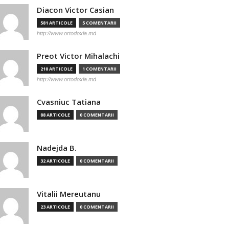
Diacon Victor Casian
581 ARTICOLE
5 COMENTARII
http://www.ortodoxia.md
Preot Victor Mihalachi
210 ARTICOLE
1 COMENTARII
http://www.ortodoxia.md
Cvasniuc Tatiana
88 ARTICOLE
0 COMENTARII
Nadejda B.
32 ARTICOLE
0 COMENTARII
Vitalii Mereutanu
23 ARTICOLE
0 COMENTARII