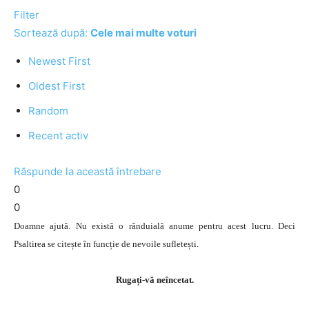
Filter
Sortează după:
Cele mai multe voturi
Newest First
Oldest First
Random
Recent activ
Răspunde la această întrebare
0
0
Doamne ajută. Nu există o rânduială anume pentru acest lucru. Deci
Psaltirea se citește în funcție de nevoile sufletești.
Rugați-vă neîncetat.