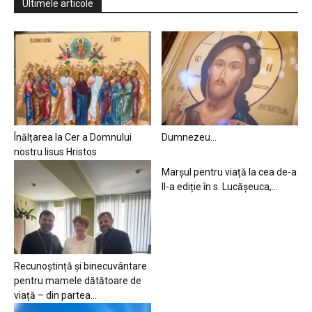
Ultimele articole
Înălțarea la Cer a Domnului
Dumnezeu…
nostru Iisus Hristos
Marșul pentru viață la cea de-a
II-a ediție în s. Lucășeuca,...
Recunoștință și binecuvântare
pentru mamele dătătoare de
viață – din partea...