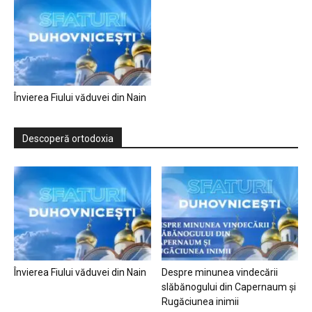
Învierea Fiului văduvei din Nain
Descoperă ortodoxia
Învierea Fiului văduvei din Nain
Despre minunea vindecării
slăbănogului din Capernaum și
Rugăciunea inimii