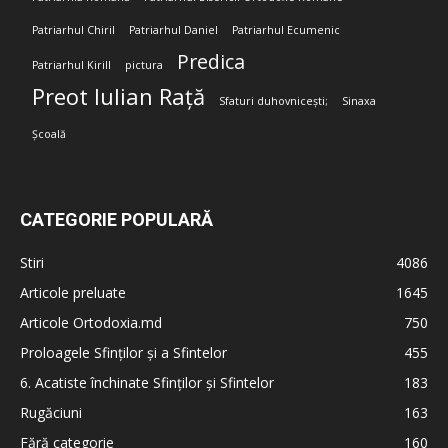
Patriarhul Chiril
Patriarhul Daniel
Patriarhul Ecumenic
Predica
Patriarhul Kirill
pictura
Preot Iulian Rață
Sfaturi duhovnicești;
Sinaxa
Școală
CATEGORIE POPULARĂ
Stiri
4086
Articole preluate
1645
Articole Ortodoxia.md
750
Proloagele Sfinților și a Sfintelor
455
6. Acatiste închinate Sfinților și Sfintelor
183
Rugăciuni
163
Fără categorie
160