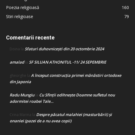
Poezia religioasă
160
Stiri religioase
79
Comentarii recente
Sfaturi duhovnicești din 20 octombrie 2024
Doina
la
amalad
SF SILUAN ATHONITUL -11/ 24 SEPEMBRIE
la
A început construcţia primei mănăstiri ortodoxe
gheorghe
la
din Japonia
Radu Mungiu
Cu Sfinții odihnește Doamne sufletul nou
la
adormitei roabei Tale…
Despre păcatul malahiei (masturbării) şi
Crina Marina
la
onaniei (pazei de a nu avea copii)