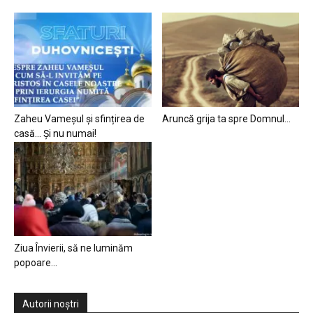
Zaheu Vameșul și sfințirea de
Aruncă grija ta spre Domnul…
casă… Și nu numai!
Ziua Învierii, să ne luminăm
popoare…
Autorii noștri