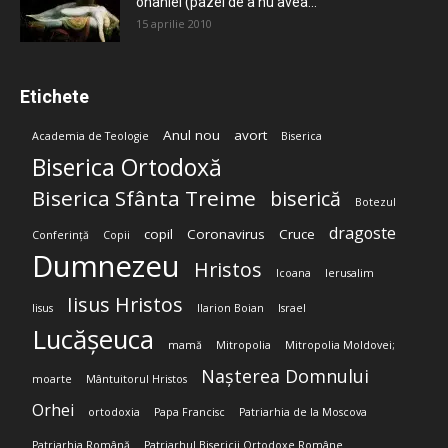
onaniei (pazei de a nu avea...
15 aprilie 2010
Etichete
Anul nou
avort
Academia de Teologie
Biserica
Biserica Ortodoxă
Biserica Sfânta Treime
biserică
Botezul
dragoste
copil
Coronavirus
Cruce
Conferință
Copii
Dumnezeu
Hristos
Icoana
Ierusalim
Iisus Hristos
Iisus
Ilarion Boian
Israel
Lucășeuca
mamă
Mitropolia
Mitropolia Moldovei;
Nașterea Domnului
moarte
Mântuitorul Hristos
Orhei
ortodoxia
Papa Francisc
Patriarhia de la Moscova
Patriarhia Română
Patriarhul Bisericii Ortodoxe Române