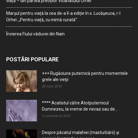
viață – din partea preoților Vicariatului Orhei
Marșul pentru viață la cea de-a II-a ediție în s. Lucășeuca, r-l
Orhei: „Pentru viață, cu inimă curată”
Învierea Fiului văduvei din Nain
POSTĂRI POPULARE
+++ Rugăciune puternică pentru momentele
grele ale vieţii
28 iulie 2010
**** Acatistul către Atotputernicul
Dumnezeu, la vreme de necaz sau de...
5 octombrie 2010
Despre păcatul malahiei (masturbării) şi