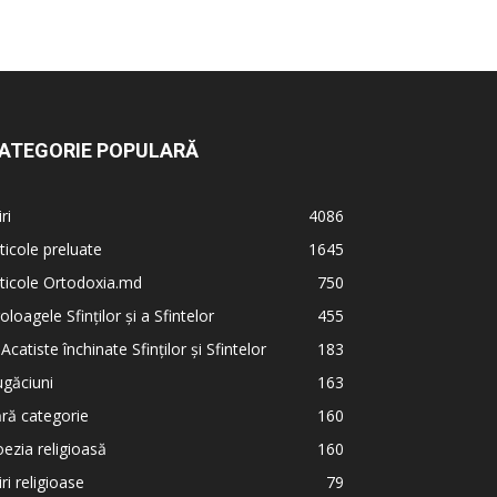
ATEGORIE POPULARĂ
iri
4086
ticole preluate
1645
ticole Ortodoxia.md
750
oloagele Sfinților și a Sfintelor
455
 Acatiste închinate Sfinților și Sfintelor
183
găciuni
163
ră categorie
160
ezia religioasă
160
iri religioase
79