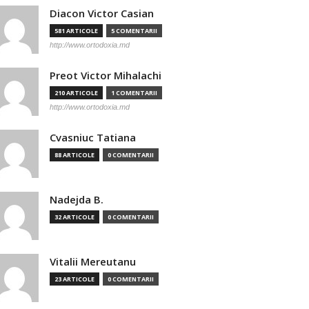
Diacon Victor Casian
581 ARTICOLE
5 COMENTARII
http://www.ortodoxia.md
Preot Victor Mihalachi
210 ARTICOLE
1 COMENTARII
http://www.ortodoxia.md
Cvasniuc Tatiana
88 ARTICOLE
0 COMENTARII
Nadejda B.
32 ARTICOLE
0 COMENTARII
Vitalii Mereutanu
23 ARTICOLE
0 COMENTARII