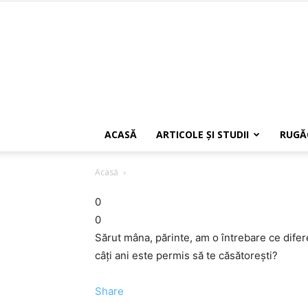
ACASĂ
ARTICOLE ŞI STUDII
RUGĂ
Acasă
0
0
Sărut mâna, părinte, am o întrebare ce difere
câţi ani este permis să te căsătoreşti?
Share