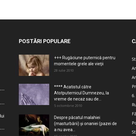
POSTĂRI POPULARE
C
+++ Rugăciune puternică pentru
St
momentele grele ale vieţii
Ar
28 iulie 2010
Ar
Pr
**** Acatistul către
Atotputernicul Dumnezeu, la
6.
vreme de necaz sau de...
Ru
5 octombrie 2010
Fă
lui
Despre păcatul malahiei
Po
(masturbării) şi onaniei (pazei de
a nu avea...
St