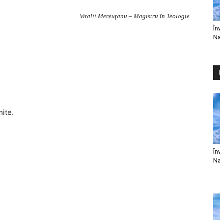
Vitalii Mereuţanu – Magistru în Teologie
În
Na
mite.
În
Na