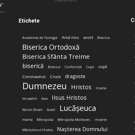
15 aprilie 2010
ă”
C
Etichete
Anul nou
avort
Academia de Teologie
Biserica
Biserica Ortodoxă
Biserica Sfânta Treime
biserică
copil
Botezul
Conferință
Copii
dragoste
Coronavirus
Cruce
Dumnezeu
Hristos
Icoana
Iisus Hristos
Ierusalim
Iisus
Lucășeuca
Ilarion Boian
Israel
mamă
Mitropolia
Mitropolia Moldovei;
moarte
Nașterea Domnului
Mântuitorul Hristos