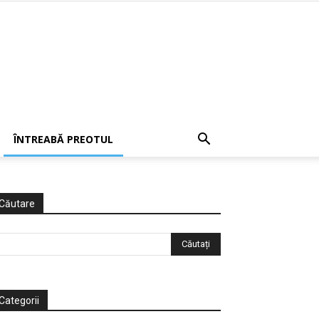
ÎNTREABĂ PREOTUL
Căutare
Categorii