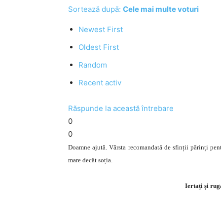
Sortează după:
Cele mai multe voturi
Newest First
Oldest First
Random
Recent activ
Răspunde la această întrebare
0
0
Doamne ajută. Vârsta recomandată de sfinții părinți pentr
mare decât soția.
Iertați și ru