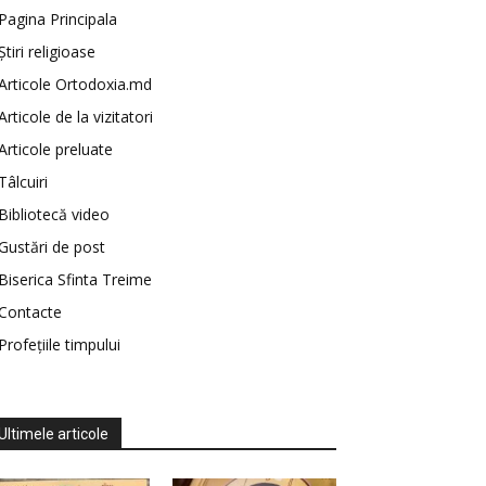
Pagina Principala
Știri religioase
Articole Ortodoxia.md
Articole de la vizitatori
Articole preluate
Tâlcuiri
Bibliotecă video
Gustări de post
Biserica Sfinta Treime
Contacte
Profețiile timpului
Ultimele articole