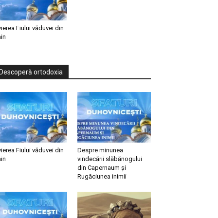
vierea Fiului văduvei din
in
Descoperă ortodoxia
vierea Fiului văduvei din
Despre minunea
in
vindecării slăbănogului
din Capernaum și
Rugăciunea inimii