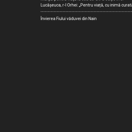
Lucășeuca, r-l Orhei: „Pentru viață, cu inimă curat
Învierea Fiului văduvei din Nain