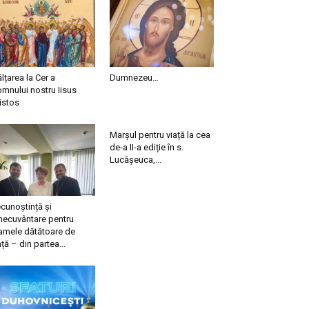
ălțarea la Cer a
Dumnezeu…
mnului nostru Iisus
istos
Marșul pentru viață la cea
de-a II-a ediție în s.
Lucășeuca,...
cunoștință și
necuvântare pentru
mele dătătoare de
ață – din partea...