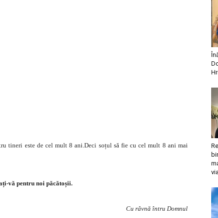
În
Do
Hr
u tineri este de cel mult 8 ani.Deci soțul să fie cu cel mult 8 ani mai
Re
bi
ma
vi
gați-vă pentru noi păcătoșii.
Cu râvnă întru Domnul