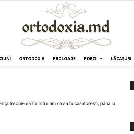
CIUNI
ORTODOXIA
PROLOAGE
POEZII
LĂCAŞURI
Ortodoxia.md
nţă trebuie să fie între ani ca să te căsătoreşti, până la