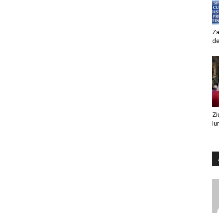
Za
de
Zi
lu