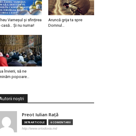
heu Vameșul și sfințirea
Aruncă grija ta spre
 casă… Și nu numai!
Domnul…
ua Învierii, să ne
minăm popoare…
Autorii noștri
Preot Iulian Raţă
3878 ARTICOLE
6 COMENTARII
http://www.ortodoxia.md