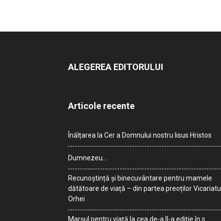
ALEGEREA EDITORULUI
Articole recente
Înălțarea la Cer a Domnului nostru Iisus Hristos
Dumnezeu…
Recunoștință și binecuvântare pentru mamele
dătătoare de viață – din partea preoților Vicariatu
Orhei
Marșul pentru viață la cea de-a II-a ediție în s.