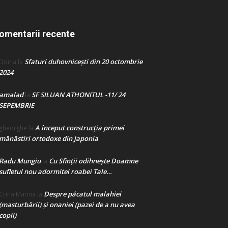
omentarii recente
Sfaturi duhovnicești din 20 octombrie
Doina
la
2024
amalad
SF SILUAN ATHONITUL -11/ 24
la
SEPEMBRIE
A început construcţia primei
gheorghe
la
mănăstiri ortodoxe din Japonia
Radu Mungiu
Cu Sfinții odihnește Doamne
la
sufletul nou adormitei roabei Tale…
Despre păcatul malahiei
Crina Marina
la
(masturbării) şi onaniei (pazei de a nu avea
copii)