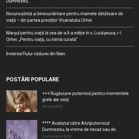
Dumnezeu…
Recunoștință și binecuvântare pentru mamele dătătoare de
viață – din partea preoților Vicariatului Orhei
Marșul pentru viață la cea de-a II-a ediție în s. Lucășeuca, r-l
Orhei: „Pentru viață, cu inimă curată”
Învierea Fiului văduvei din Nain
POSTĂRI POPULARE
+++ Rugăciune puternică pentru momentele
grele ale vieţii
28 iulie 2010
**** Acatistul către Atotputernicul
Dumnezeu, la vreme de necaz sau de...
5 octombrie 2010