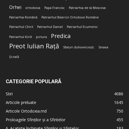
Orhei
ortodoxia
Papa Francisc
Patriarhia de la Moscova
Patriarhia Română
Patriarhul Bisericii Ortodoxe Române
Patriarhul Chiril
Patriarhul Daniel
Patriarhul Ecumenic
Predica
Patriarhul Kirill
pictura
Preot Iulian Rață
Sfaturi duhovnicești;
Sinaxa
Școală
CATEGORIE POPULARĂ
Stiri
4086
Articole preluate
1645
Articole Ortodoxia.md
750
Proloagele Sfinților și a Sfintelor
455
6. Acatiste închinate Sfinților și Sfintelor
183