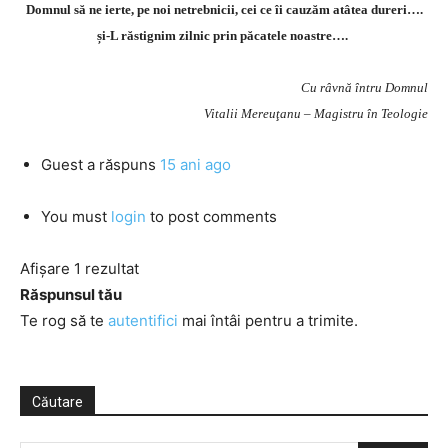
Domnul să ne ierte, pe noi netrebnicii, cei ce îi cauzăm atâtea dureri….
și-L răstignim zilnic prin păcatele noastre….
Cu râvnă întru Domnul
Vitalii Mereuţanu – Magistru în Teologie
Guest
a răspuns
15 ani ago
You must
login
to post comments
Afișare 1 rezultat
Răspunsul tău
Te rog să te
autentifici
mai întâi pentru a trimite.
Căutare