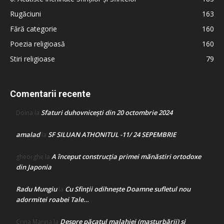
Rugăciuni
163
Fără categorie
160
Poezia religioasă
160
Stiri religioase
79
Comentarii recente
Sfaturi duhovnicești din 20 octombrie 2024
Doina
la
amalad
SF SILUAN ATHONITUL -11/ 24 SEPEMBRIE
la
A început construcţia primei mănăstiri ortodoxe
gheorghe
la
din Japonia
Radu Mungiu
Cu Sfinții odihnește Doamne sufletul nou
la
adormitei roabei Tale…
Despre păcatul malahiei (masturbării) şi
Crina Marina
la