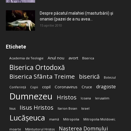
Despre păcatul malahiei (masturbării) şi
onaniei (pazei de a nu avea...
15 aprilie 2010
Etichete
Anul nou
avort
Academia de Teologie
Biserica
Biserica Ortodoxă
Biserica Sfânta Treime
biserică
Botezul
dragoste
copil
Coronavirus
Cruce
Conferință
Copii
Dumnezeu
Hristos
Icoana
Ierusalim
Iisus Hristos
Iisus
Ilarion Boian
Israel
Lucășeuca
mamă
Mitropolia
Mitropolia Moldovei;
Nașterea Domnului
moarte
Mântuitorul Hristos