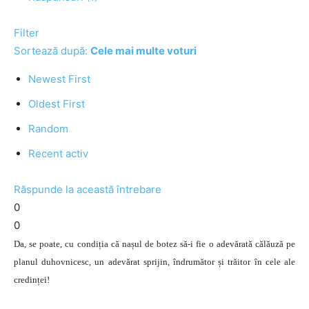
Filter
Sortează după:
Cele mai multe voturi
Newest First
Oldest First
Random
Recent activ
Răspunde la această întrebare
0
0
Da, se poate, cu condiția că nașul de botez să-i fie o adevărată călăuză pe
planul duhovnicesc, un adevărat sprijin, îndrumător și trăitor în cele ale
credinței!