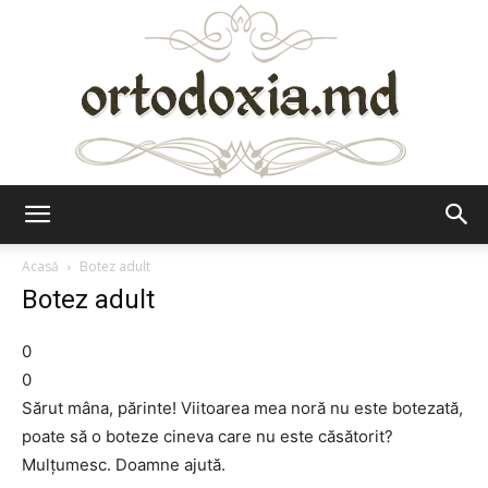
Ortodoxia.md
Acasă
Botez adult
Botez adult
0
0
Sărut mâna, părinte! Viitoarea mea noră nu este botezată,
poate să o boteze cineva care nu este căsătorit?
Mulţumesc. Doamne ajută.