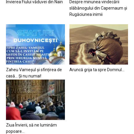
Învierea Fiului văduvei din Nain
Despre minunea vindecării
slăbănogului din Capernaum și
Rugăciunea inimii
Zaheu Vameșul și sfințirea de
Aruncă grija ta spre Domnul…
casă… Și nu numai!
Ziua Învierii, să ne luminăm
popoare…