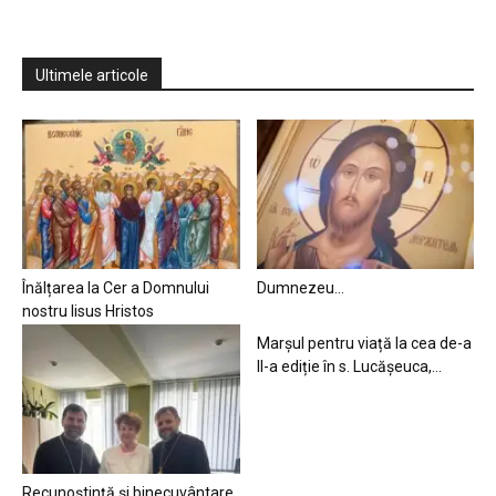
Ultimele articole
Înălțarea la Cer a Domnului
Dumnezeu…
nostru Iisus Hristos
Marșul pentru viață la cea de-a
II-a ediție în s. Lucășeuca,...
Recunoștință și binecuvântare