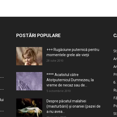
POSTĂRI POPULARE
C
+++ Rugăciune puternică pentru
St
momentele grele ale vieţii
Ar
28 iulie 2010
Ar
Pr
**** Acatistul către
Atotputernicul Dumnezeu, la
6.
vreme de necaz sau de...
Ru
5 octombrie 2010
Fă
lui
Despre păcatul malahiei
Po
(masturbării) şi onaniei (pazei de
a nu avea...
St