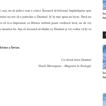
cazi, nu să judeci cum e corect. Încearcă să folosești împărtășanie spre
În
reotului nu noi să o judecăm ci Domnul. Și îți mai spun un lucru. Dacă nu
Na
u că te-a împreunat cu Hristos nefiind poate vrednică încă, iar de vei
tru moartea lui. Așa că încearcă să rămân cu Domnul și vei vedea că îți va
ristos a Înviat.
Cu râvnă întru Domnul
Vitalii Mereuţanu – Magistru în Teologie
În
Na