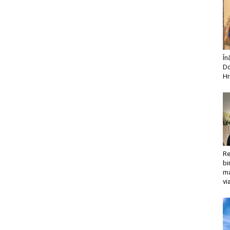
În
Do
Hr
Re
bi
ma
vi