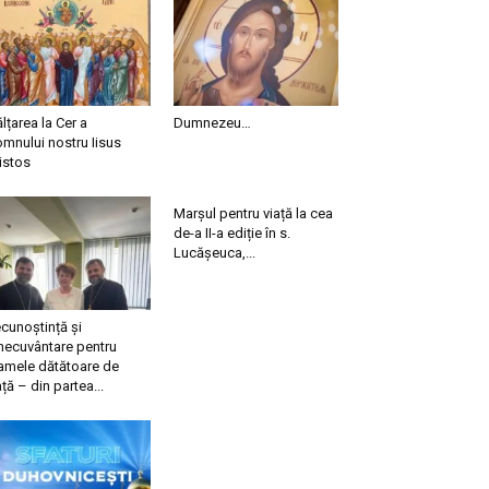
ălțarea la Cer a
Dumnezeu…
mnului nostru Iisus
istos
Marșul pentru viață la cea
de-a II-a ediție în s.
Lucășeuca,...
cunoștință și
necuvântare pentru
mele dătătoare de
ață – din partea...