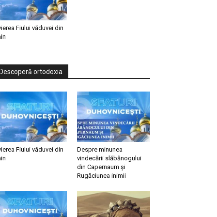
vierea Fiului văduvei din
in
Descoperă ortodoxia
vierea Fiului văduvei din
Despre minunea
in
vindecării slăbănogului
din Capernaum și
Rugăciunea inimii