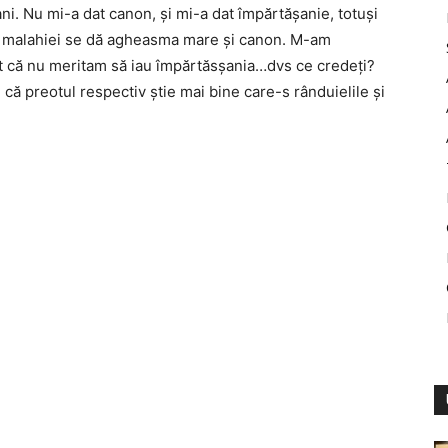
ni. Nu mi-a dat canon, şi mi-a dat împărtăşanie, totuşi
ul malahiei se dă agheasma mare şi canon. M-am
imt că nu meritam să iau împărtăsşania…dvs ce credeţi?
 că preotul respectiv ştie mai bine care-s rânduielile şi