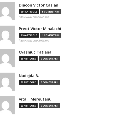
Diacon Victor Casian
581 ARTICOLE
5 COMENTARII
http://www.ortodoxia.md
Preot Victor Mihalachi
210 ARTICOLE
1 COMENTARII
http://www.ortodoxia.md
Cvasniuc Tatiana
88 ARTICOLE
0 COMENTARII
Nadejda B.
32 ARTICOLE
0 COMENTARII
Vitalii Mereutanu
23 ARTICOLE
0 COMENTARII