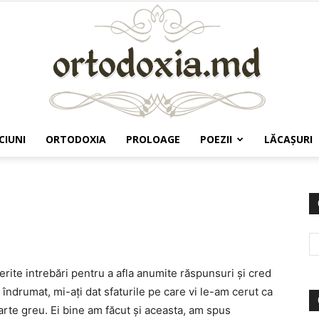
CIUNI
ORTODOXIA
PROLOAGE
POEZII
LĂCAŞURI
Ortodoxia.md
erite intrebări pentru a afla anumite răspunsuri şi cred
 îndrumat, mi-aţi dat sfaturile pe care vi le-am cerut ca
arte greu. Ei bine am făcut şi aceasta, am spus