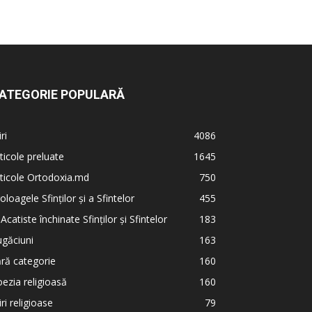
ATEGORIE POPULARĂ
iri
4086
ticole preluate
1645
ticole Ortodoxia.md
750
oloagele Sfinților și a Sfintelor
455
 Acatiste închinate Sfinților și Sfintelor
183
găciuni
163
ră categorie
160
ezia religioasă
160
iri religioase
79