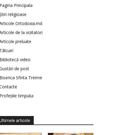
Pagina Principala
Știri religioase
Articole Ortodoxia.md
Articole de la vizitatori
Articole preluate
Tâlcuiri
Bibliotecă video
Gustări de post
Biserica Sfinta Treime
Contacte
Profețiile timpului
Ultimele articole