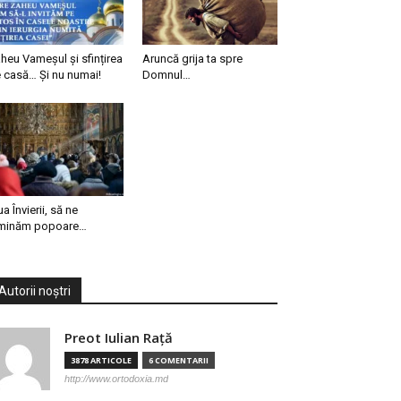
heu Vameșul și sfințirea
Aruncă grija ta spre
 casă… Și nu numai!
Domnul…
ua Învierii, să ne
minăm popoare…
Autorii noștri
Preot Iulian Raţă
3878 ARTICOLE
6 COMENTARII
http://www.ortodoxia.md