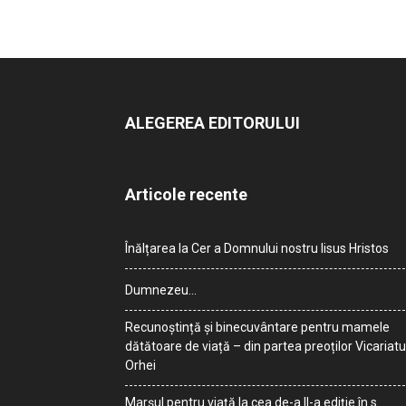
ALEGEREA EDITORULUI
Articole recente
Înălțarea la Cer a Domnului nostru Iisus Hristos
Dumnezeu…
Recunoștință și binecuvântare pentru mamele
dătătoare de viață – din partea preoților Vicariatu
Orhei
Marșul pentru viață la cea de-a II-a ediție în s.