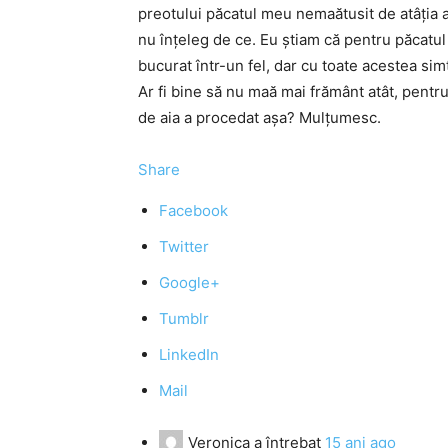
preotului păcatul meu nemaătusit de atâţia a
nu înţeleg de ce. Eu ştiam că pentru păcat
bucurat într-un fel, dar cu toate acestea s
Ar fi bine să nu maă mai frământ atât, pentru
de aia a procedat aşa? Mulţumesc.
Share
Facebook
Twitter
Google+
Tumblr
LinkedIn
Mail
Veronica
a întrebat
15 ani ago