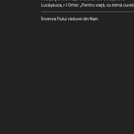
Lucășeuca, r-l Orhei: „Pentru viață, cu inimă curat
Învierea Fiului văduvei din Nain