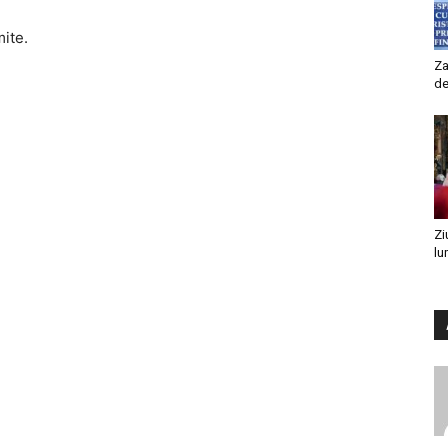
mite.
Za
de
Zi
lu