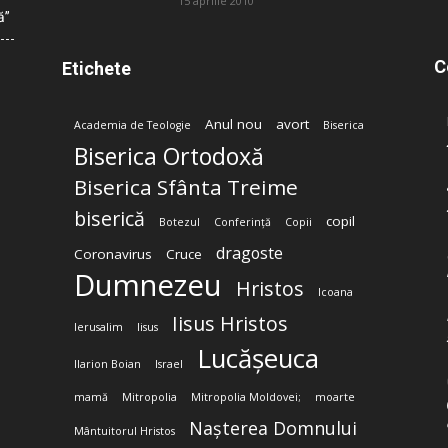
15 aprilie 2010
ă”
C
Etichete
Anul nou
avort
Academia de Teologie
Biserica
Biserica Ortodoxă
Biserica Sfânta Treime
biserică
copil
Botezul
Conferință
Copii
dragoste
Coronavirus
Cruce
Dumnezeu
Hristos
Icoana
Iisus Hristos
Ierusalim
Iisus
Lucășeuca
Ilarion Boian
Israel
mamă
Mitropolia
Mitropolia Moldovei;
moarte
Nașterea Domnului
Mântuitorul Hristos