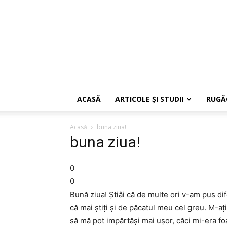
ACASĂ
ARTICOLE ŞI STUDII
RUGĂ
Acasă
buna ziua!
buna ziua!
0
0
Bună ziua! Ştiâi că de multe ori v-am pus dif
că mai ştiţi şi de păcatul meu cel greu. M-aţi
să mă pot impărtăşi mai uşor, căci mi-era fo