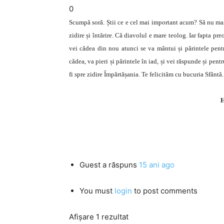
0
Scumpă soră. Știi ce e cel mai important acum? Să nu mai 
zidire și întărire. Că diavolul e mare teolog. Iar fapta p
vei cădea din nou atunci se va mântui și părintele pentr
cădea, va pieri și părintele în iad, și vei răspunde și pen
fi spre zidire Împărtășania. Te felicităm cu bucuria Sfântă.
H
Guest
a răspuns
15 ani ago
You must
login
to post comments
Afișare 1 rezultat