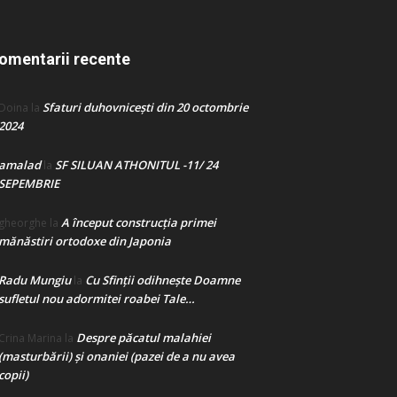
omentarii recente
Sfaturi duhovnicești din 20 octombrie
Doina
la
2024
amalad
SF SILUAN ATHONITUL -11/ 24
la
SEPEMBRIE
A început construcţia primei
gheorghe
la
mănăstiri ortodoxe din Japonia
Radu Mungiu
Cu Sfinții odihnește Doamne
la
sufletul nou adormitei roabei Tale…
Despre păcatul malahiei
Crina Marina
la
(masturbării) şi onaniei (pazei de a nu avea
copii)