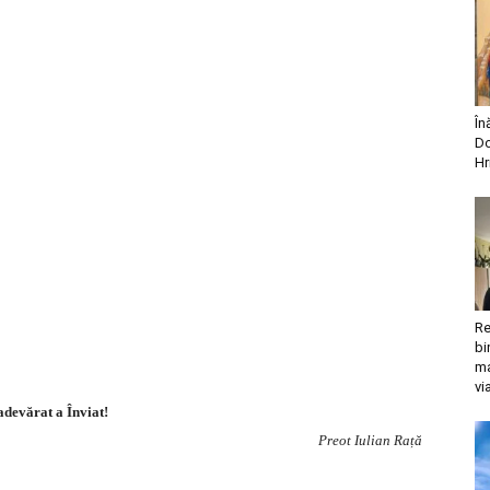
În
Do
Hr
Re
bi
ma
vi
adevărat a Înviat!
Preot Iulian Rață