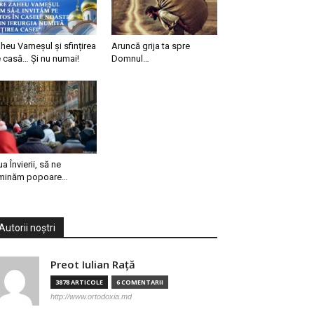
heu Vameșul și sfințirea
Aruncă grija ta spre
 casă… Și nu numai!
Domnul…
ua Învierii, să ne
minăm popoare…
Autorii noștri
Preot Iulian Raţă
3878 ARTICOLE
6 COMENTARII
http://www.ortodoxia.md