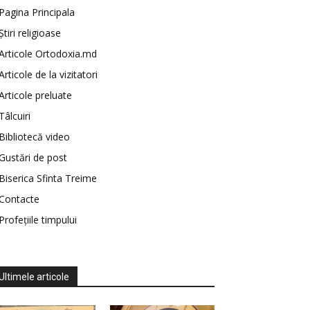
Pagina Principala
Știri religioase
Articole Ortodoxia.md
Articole de la vizitatori
Articole preluate
Tâlcuiri
Bibliotecă video
Gustări de post
Biserica Sfinta Treime
Contacte
Profețiile timpului
Ultimele articole