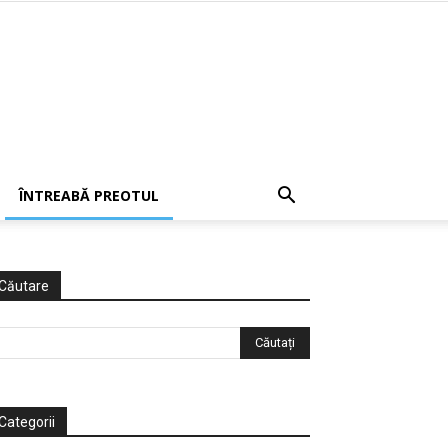
ÎNTREABĂ PREOTUL
Căutare
Categorii