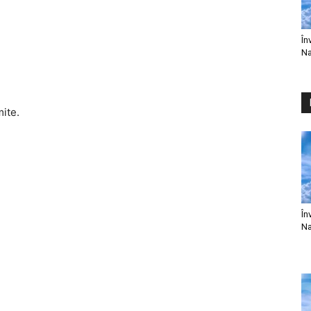
În
Na
mite.
În
Na