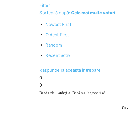
Filter
Sortează după:
Cele mai multe voturi
Newest First
Oldest First
Random
Recent activ
Răspunde la această întrebare
0
0
Dacă arde – ardeți-o! Dacă nu, îngropați-o!
Cu 