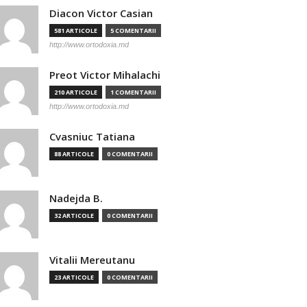
Diacon Victor Casian
581 ARTICOLE
5 COMENTARII
http://www.ortodoxia.md
Preot Victor Mihalachi
210 ARTICOLE
1 COMENTARII
http://www.ortodoxia.md
Cvasniuc Tatiana
88 ARTICOLE
0 COMENTARII
Nadejda B.
32 ARTICOLE
0 COMENTARII
Vitalii Mereutanu
23 ARTICOLE
0 COMENTARII