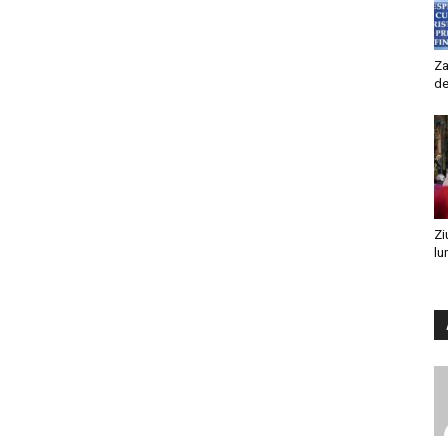
Za
de
Zi
lu