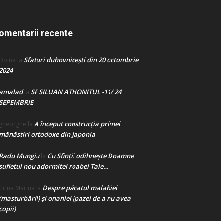
omentarii recente
Sfaturi duhovnicești din 20 octombrie
Doina
la
2024
amalad
SF SILUAN ATHONITUL -11/ 24
la
SEPEMBRIE
A început construcţia primei
gheorghe
la
mănăstiri ortodoxe din Japonia
Radu Mungiu
Cu Sfinții odihnește Doamne
la
sufletul nou adormitei roabei Tale…
Despre păcatul malahiei
Crina Marina
la
(masturbării) şi onaniei (pazei de a nu avea
copii)