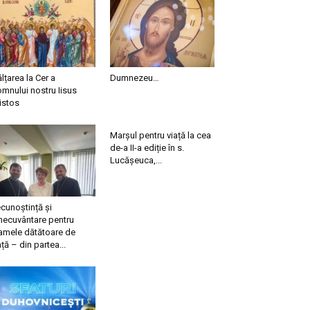
ălțarea la Cer a
Dumnezeu…
mnului nostru Iisus
istos
Marșul pentru viață la cea
de-a II-a ediție în s.
Lucășeuca,...
cunoștință și
necuvântare pentru
mele dătătoare de
ață – din partea...