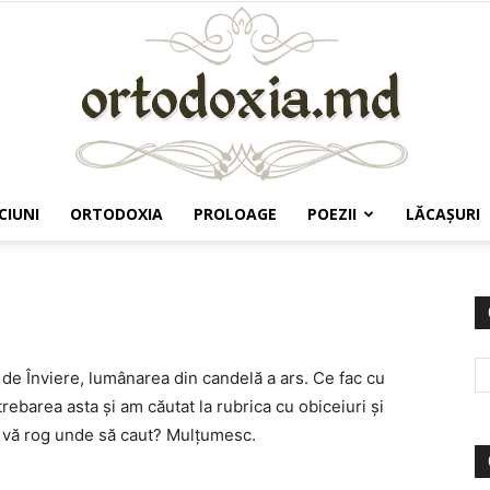
CIUNI
ORTODOXIA
PROLOAGE
POEZII
LĂCAŞURI
Ortodoxia.md
 de Înviere, lumânarea din candelă a ars. Ce fac cu
ebarea asta şi am căutat la rubrica cu obiceiuri şi
e vă rog unde să caut? Mulţumesc.