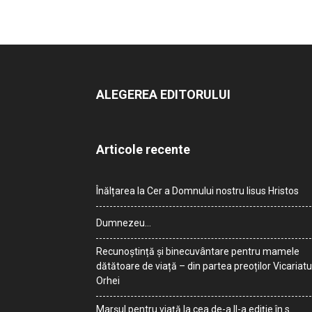
ALEGEREA EDITORULUI
Articole recente
Înălțarea la Cer a Domnului nostru Iisus Hristos
Dumnezeu…
Recunoștință și binecuvântare pentru mamele
dătătoare de viață – din partea preoților Vicariatu
Orhei
Marșul pentru viață la cea de-a II-a ediție în s.