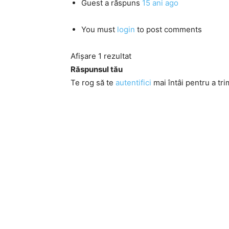
Guest
a răspuns
15 ani ago
You must
login
to post comments
Afișare 1 rezultat
Răspunsul tău
Te rog să te
autentifici
mai întâi pentru a tri