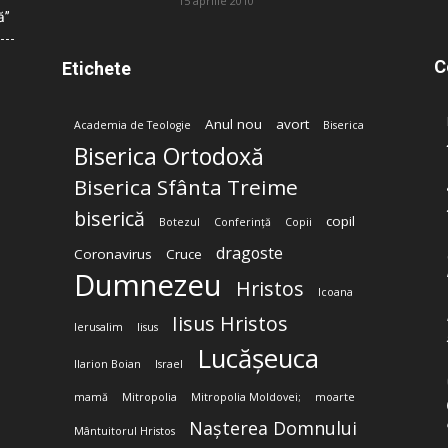
15 aprilie 2010
ă”
C
Etichete
Anul nou
avort
Academia de Teologie
Biserica
Biserica Ortodoxă
Biserica Sfânta Treime
biserică
copil
Botezul
Conferință
Copii
dragoste
Coronavirus
Cruce
Dumnezeu
Hristos
Icoana
Iisus Hristos
Ierusalim
Iisus
Lucășeuca
Ilarion Boian
Israel
mamă
Mitropolia
Mitropolia Moldovei;
moarte
Nașterea Domnului
Mântuitorul Hristos