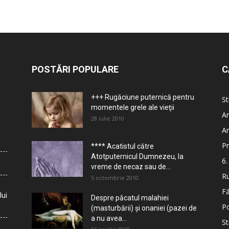
POSTĂRI POPULARE
C
+++ Rugăciune puternică pentru
St
momentele grele ale vieţii
Ar
28 iulie 2010
Ar
Pr
**** Acatistul către
Atotputernicul Dumnezeu, la
6.
vreme de necaz sau de...
Ru
5 octombrie 2010
Fă
lui
Despre păcatul malahiei
Po
(masturbării) şi onaniei (pazei de
a nu avea...
St