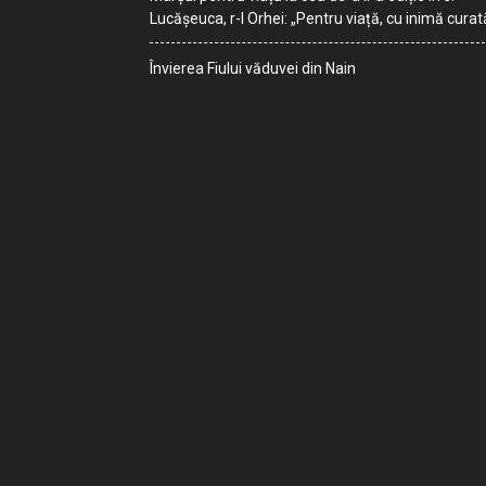
Lucășeuca, r-l Orhei: „Pentru viață, cu inimă curat
Învierea Fiului văduvei din Nain