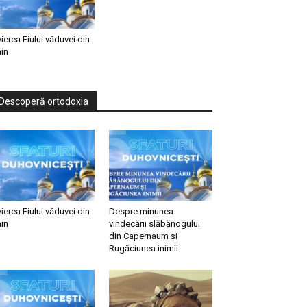
vierea Fiului văduvei din
in
Descoperă ortodoxia
vierea Fiului văduvei din
Despre minunea
in
vindecării slăbănogului
din Capernaum și
Rugăciunea inimii