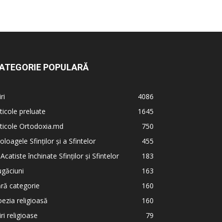
ATEGORIE POPULARĂ
iri
4086
ticole preluate
1645
ticole Ortodoxia.md
750
oloagele Sfinților și a Sfintelor
455
 Acatiste închinate Sfinților și Sfintelor
183
găciuni
163
ră categorie
160
ezia religioasă
160
iri religioase
79