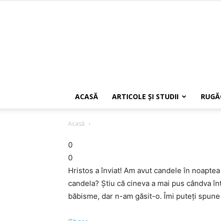
ACASĂ
ARTICOLE ŞI STUDII
RUGĂ
Acasă
0
0
Hristos a înviat! Am avut candele în noaptea
candela? Ştiu că cineva a mai pus cândva într
băbisme, dar n-am găsit-o. Îmi puteţi spun