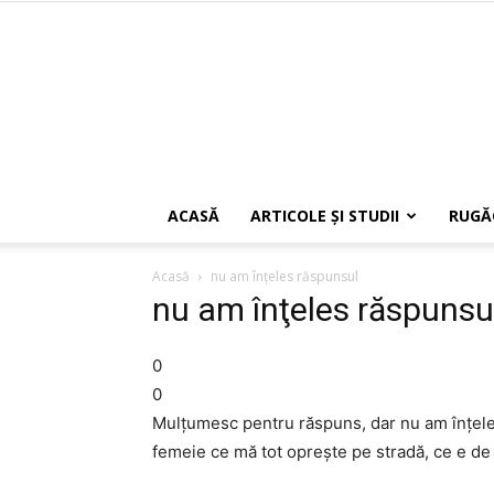
ACASĂ
ARTICOLE ŞI STUDII
RUGĂ
Acasă
nu am înţeles răspunsul
nu am înţeles răspunsu
0
0
Mulţumesc pentru răspuns, dar nu am înţeles
femeie ce mă tot opreşte pe stradă, ce e de 