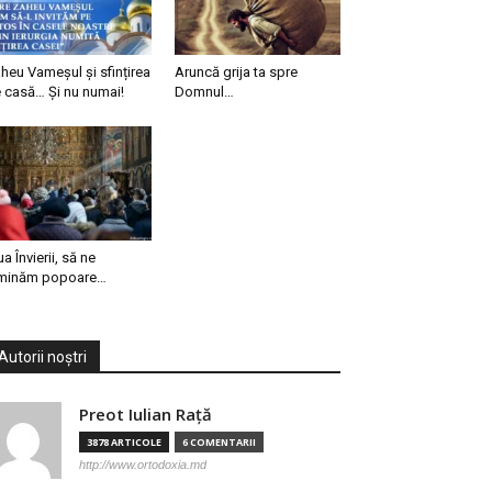
heu Vameșul și sfințirea
Aruncă grija ta spre
 casă… Și nu numai!
Domnul…
ua Învierii, să ne
minăm popoare…
Autorii noștri
Preot Iulian Raţă
3878 ARTICOLE
6 COMENTARII
http://www.ortodoxia.md