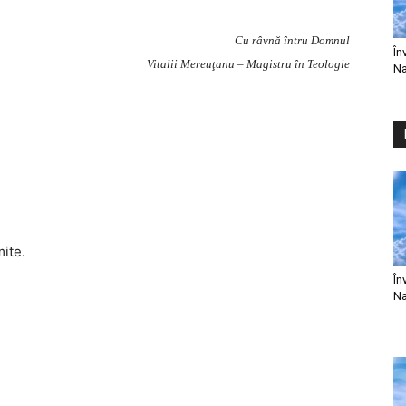
Cu râvnă întru Domnul
În
Vitalii Mereuţanu – Magistru în Teologie
Na
mite.
În
Na