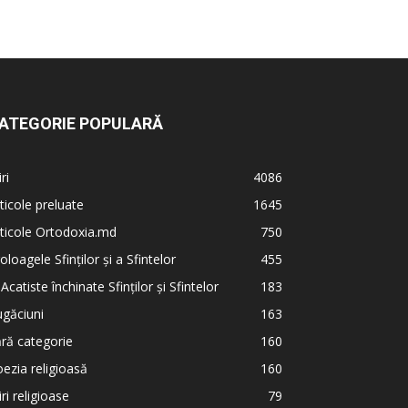
ATEGORIE POPULARĂ
iri
4086
ticole preluate
1645
ticole Ortodoxia.md
750
oloagele Sfinților și a Sfintelor
455
 Acatiste închinate Sfinților și Sfintelor
183
găciuni
163
ră categorie
160
ezia religioasă
160
iri religioase
79