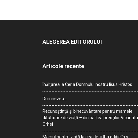
ALEGEREA EDITORULUI
Articole recente
Înălțarea la Cer a Domnului nostru Iisus Hristos
Dumnezeu…
Recunoștință și binecuvântare pentru mamele
dătătoare de viață – din partea preoților Vicariatu
Orhei
Marșul pentru viață la cea de-a II-a ediție în s.