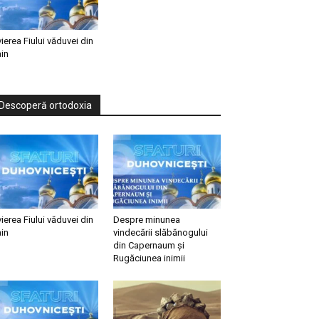
vierea Fiului văduvei din
in
Descoperă ortodoxia
vierea Fiului văduvei din
Despre minunea
in
vindecării slăbănogului
din Capernaum și
Rugăciunea inimii