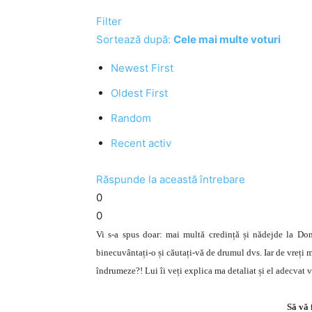
Filter
Sortează după:
Cele mai multe voturi
Newest First
Oldest First
Random
Recent activ
Răspunde la această întrebare
0
0
Vi s-a spus doar: mai multă credință și nădejde la Dom
binecuvântați-o și căutați-vă de drumul dvs. Iar de vreți 
îndrumeze?! Lui îi veți explica ma detaliat și el adecvat 
Să vă 