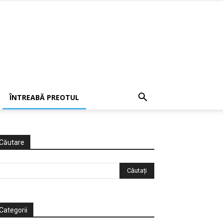
ÎNTREABĂ PREOTUL
Căutare
Categorii