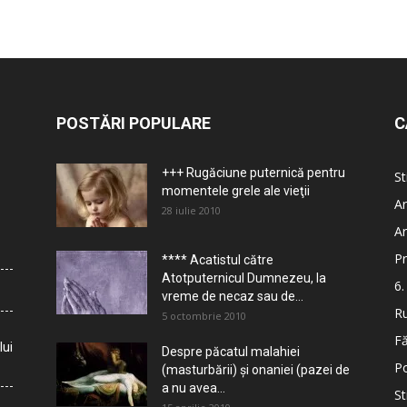
POSTĂRI POPULARE
C
+++ Rugăciune puternică pentru
St
momentele grele ale vieţii
Ar
28 iulie 2010
Ar
Pr
**** Acatistul către
Atotputernicul Dumnezeu, la
6.
vreme de necaz sau de...
Ru
5 octombrie 2010
Fă
lui
Despre păcatul malahiei
Po
(masturbării) şi onaniei (pazei de
a nu avea...
St