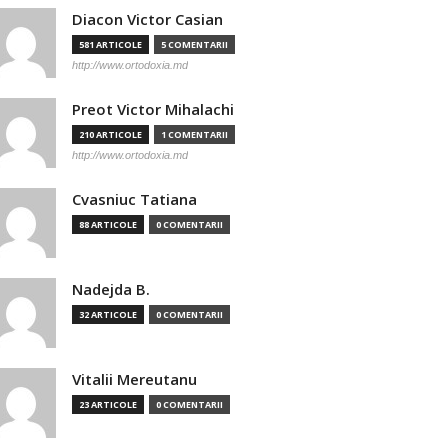
Diacon Victor Casian
581 ARTICOLE
5 COMENTARII
http://www.ortodoxia.md
Preot Victor Mihalachi
210 ARTICOLE
1 COMENTARII
http://www.ortodoxia.md
Cvasniuc Tatiana
88 ARTICOLE
0 COMENTARII
Nadejda B.
32 ARTICOLE
0 COMENTARII
Vitalii Mereutanu
23 ARTICOLE
0 COMENTARII