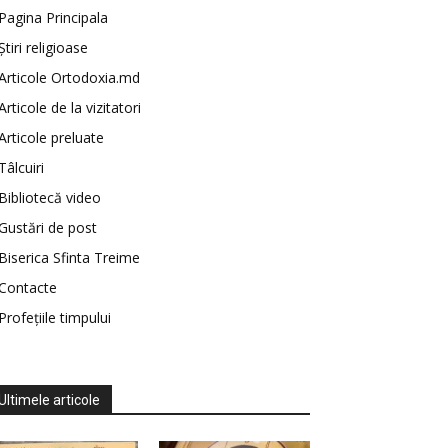
Pagina Principala
Știri religioase
Articole Ortodoxia.md
Articole de la vizitatori
Articole preluate
Tâlcuiri
Bibliotecă video
Gustări de post
Biserica Sfinta Treime
Contacte
Profețiile timpului
Ultimele articole