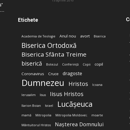
15 aprilie 2010
ă”
C
Etichete
Anul nou
avort
Academia de Teologie
Biserica
Biserica Ortodoxă
Biserica Sfânta Treime
biserică
copil
Botezul
Conferință
Copii
dragoste
Coronavirus
Cruce
Dumnezeu
Hristos
Icoana
Iisus Hristos
Ierusalim
Iisus
Lucășeuca
Ilarion Boian
Israel
mamă
Mitropolia
Mitropolia Moldovei;
moarte
Nașterea Domnului
Mântuitorul Hristos