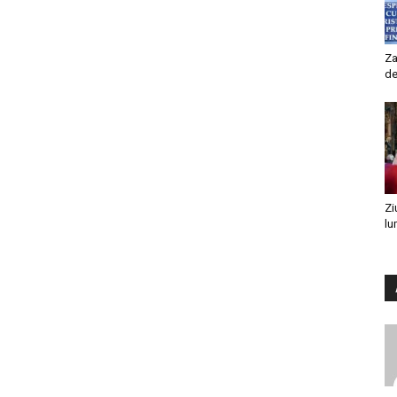
Za
de
Zi
lu