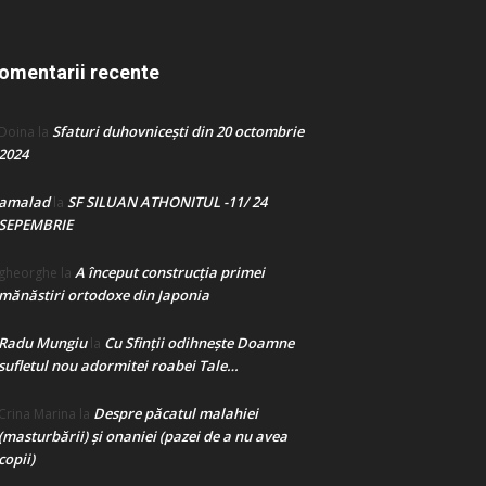
omentarii recente
Sfaturi duhovnicești din 20 octombrie
Doina
la
2024
amalad
SF SILUAN ATHONITUL -11/ 24
la
SEPEMBRIE
A început construcţia primei
gheorghe
la
mănăstiri ortodoxe din Japonia
Radu Mungiu
Cu Sfinții odihnește Doamne
la
sufletul nou adormitei roabei Tale…
Despre păcatul malahiei
Crina Marina
la
(masturbării) şi onaniei (pazei de a nu avea
copii)