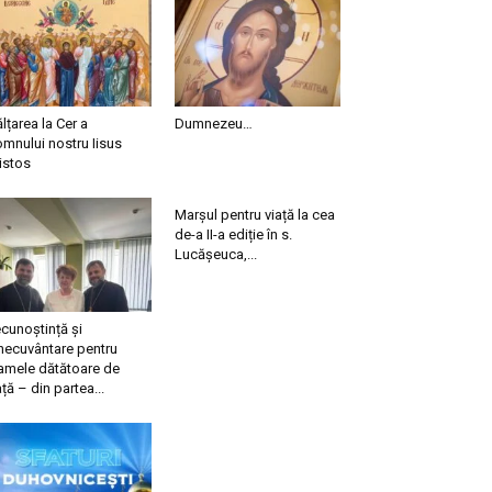
ălțarea la Cer a
Dumnezeu…
mnului nostru Iisus
istos
Marșul pentru viață la cea
de-a II-a ediție în s.
Lucășeuca,...
cunoștință și
necuvântare pentru
mele dătătoare de
ață – din partea...