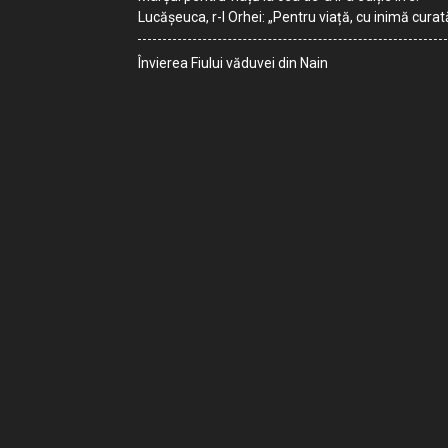
Lucășeuca, r-l Orhei: „Pentru viață, cu inimă curat
Învierea Fiului văduvei din Nain