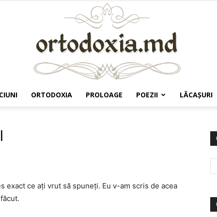
CIUNI
ORTODOXIA
PROLOAGE
POEZII
LĂCAŞURI
Ortodoxia.md
l
 exact ce aţi vrut să spuneţi. Eu v-am scris de acea
făcut.