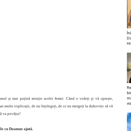
În
Do
Hr
Re
bi
ma
nul și mai puțină atenție acelei femei. Când o vedeți și vă oprește,
vi
mai multe explicații, de nu înțelegeți, de ce nu mergeți la duhovnic să vă
vă va povățui!
fie cu Doamne ajută.