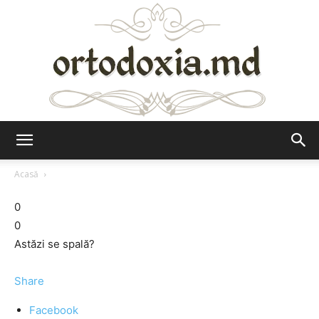
Ortodoxia.md
Acasă
0
0
Astăzi se spală?
Share
Facebook