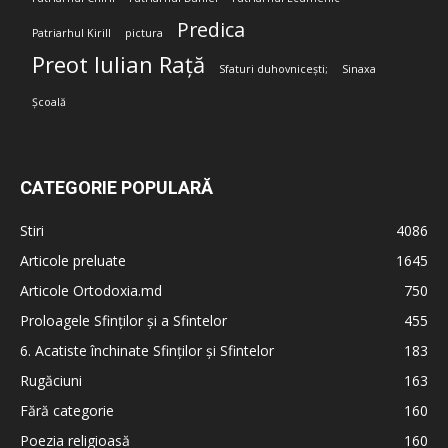
Predica
Patriarhul Kirill
pictura
Preot Iulian Rață
Sfaturi duhovnicești;
Sinaxa
Școală
CATEGORIE POPULARĂ
Stiri
4086
Articole preluate
1645
Articole Ortodoxia.md
750
Proloagele Sfinților și a Sfintelor
455
6. Acatiste închinate Sfinților și Sfintelor
183
Rugăciuni
163
Fără categorie
160
Poezia religioasă
160