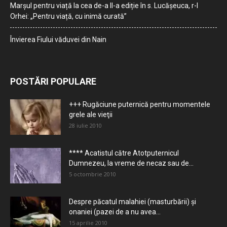
Marșul pentru viață la cea de-a II-a ediție în s. Lucășeuca, r-l
Orhei: „Pentru viață, cu inimă curată”
Învierea Fiului văduvei din Nain
POSTĂRI POPULARE
+++ Rugăciune puternică pentru momentele
grele ale vieţii
28 iulie 2010
**** Acatistul către Atotputernicul
Dumnezeu, la vreme de necaz sau de...
5 octombrie 2010
Despre păcatul malahiei (masturbării) şi
onaniei (pazei de a nu avea...
15 aprilie 2010