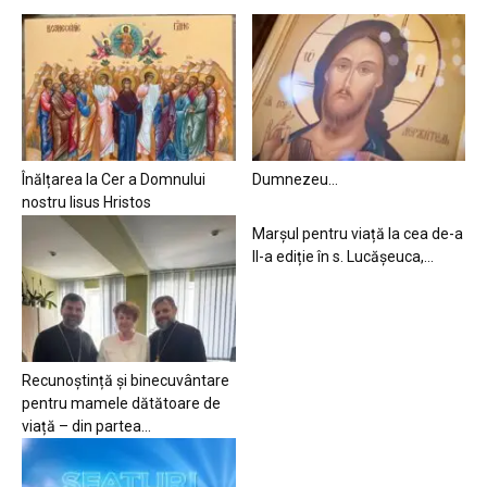
Înălțarea la Cer a Domnului
Dumnezeu…
nostru Iisus Hristos
Marșul pentru viață la cea de-a
II-a ediție în s. Lucășeuca,...
Recunoștință și binecuvântare
pentru mamele dătătoare de
viață – din partea...