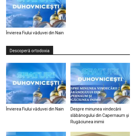
Învierea Fiului văduvei din Nain
Descoperă ortodoxia
Învierea Fiului văduvei din Nain
Despre minunea vindecării
slăbănogului din Capernaum și
Rugăciunea inimii