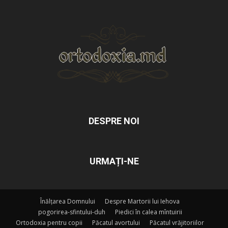
DESPRE NOI
URMAȚI-NE
Înălțarea Domnului
Despre Martorii lui Iehova
pogorirea-sfintului-duh
Piedici în calea mîntuirii
Ortodoxia pentru copii
Păcatul avortului
Păcatul vrăjitoriilor