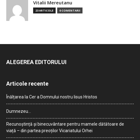
Vitalii Mereutanu
23 ARTICOLE
0 COMENTARII
ALEGEREA EDITORULUI
Articole recente
Înălțarea la Cer a Domnului nostru Iisus Hristos
Dumnezeu…
Recunoștință și binecuvântare pentru mamele dătătoare de
viață – din partea preoților Vicariatului Orhei