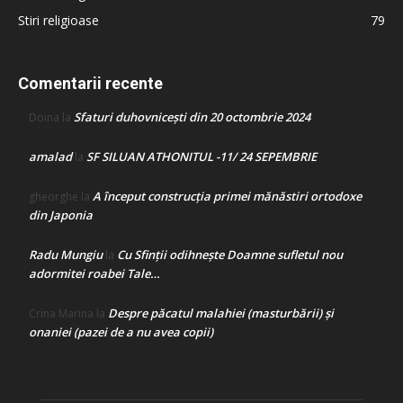
Stiri religioase
79
Comentarii recente
Sfaturi duhovnicești din 20 octombrie 2024
Doina
la
amalad
SF SILUAN ATHONITUL -11/ 24 SEPEMBRIE
la
A început construcţia primei mănăstiri ortodoxe
gheorghe
la
din Japonia
Radu Mungiu
Cu Sfinții odihnește Doamne sufletul nou
la
adormitei roabei Tale…
Despre păcatul malahiei (masturbării) şi
Crina Marina
la
onaniei (pazei de a nu avea copii)