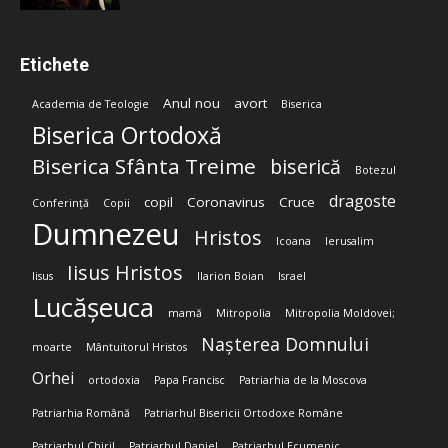
Etichete
Anul nou
avort
Academia de Teologie
Biserica
Biserica Ortodoxă
Biserica Sfânta Treime
biserică
Botezul
dragoste
copil
Coronavirus
Cruce
Conferință
Copii
Dumnezeu
Hristos
Icoana
Ierusalim
Iisus Hristos
Iisus
Ilarion Boian
Israel
Lucășeuca
mamă
Mitropolia
Mitropolia Moldovei;
Nașterea Domnului
moarte
Mântuitorul Hristos
Orhei
ortodoxia
Papa Francisc
Patriarhia de la Moscova
Patriarhia Română
Patriarhul Bisericii Ortodoxe Române
Patriarhul Chiril
Patriarhul Daniel
Patriarhul Ecumenic