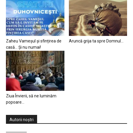
Zaheu Vameșul și sfințirea de
Aruncă grija ta spre Domnul…
casă… Și nu numai!
Ziua Învierii, să ne luminăm
popoare…
Autorii noștri