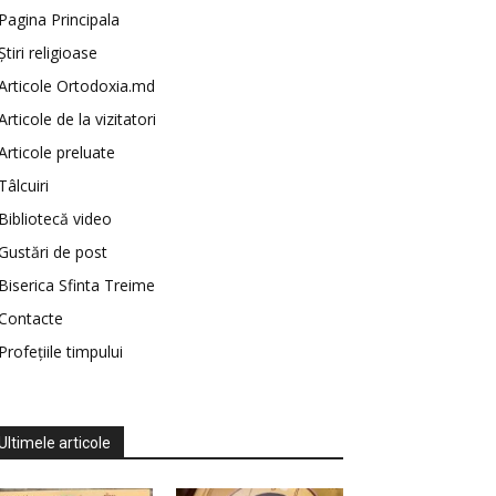
Pagina Principala
Știri religioase
Articole Ortodoxia.md
Articole de la vizitatori
Articole preluate
Tâlcuiri
Bibliotecă video
Gustări de post
Biserica Sfinta Treime
Contacte
Profețiile timpului
Ultimele articole