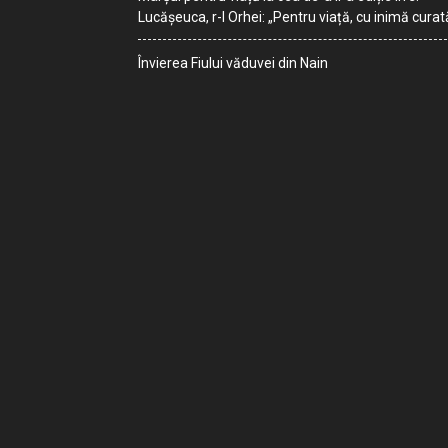
Lucășeuca, r-l Orhei: „Pentru viață, cu inimă curat
Învierea Fiului văduvei din Nain