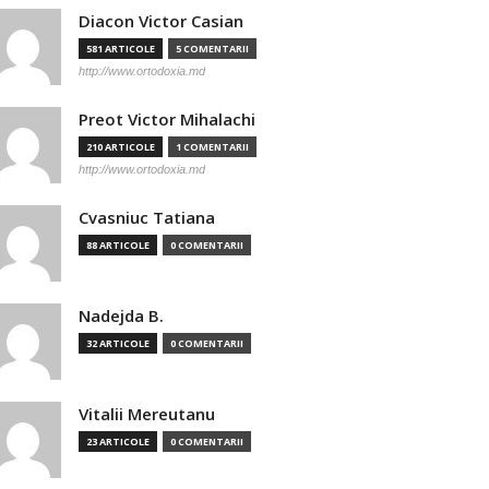
Diacon Victor Casian
581 ARTICOLE
5 COMENTARII
http://www.ortodoxia.md
Preot Victor Mihalachi
210 ARTICOLE
1 COMENTARII
http://www.ortodoxia.md
Cvasniuc Tatiana
88 ARTICOLE
0 COMENTARII
Nadejda B.
32 ARTICOLE
0 COMENTARII
Vitalii Mereutanu
23 ARTICOLE
0 COMENTARII