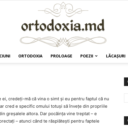
CIUNI
ORTODOXIA
PROLOAGE
POEZII
LĂCAŞURI
Ortodoxia.md
e ei, credeţi-mă că vina o simt şi eu pentru faptul că nu
ar cred e specific omului totuşi să înveţe din propriile
din greşalele altora. Dar pocăinţa vine treptat – e
ectaţi – atunci când te răsplăteşti pentru faptele