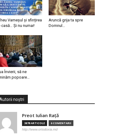
heu Vameșul și sfințirea
Aruncă grija ta spre
 casă… Și nu numai!
Domnul…
ua Învierii, să ne
minăm popoare…
Autorii noștri
Preot Iulian Raţă
3878 ARTICOLE
6 COMENTARII
http://www.ortodoxia.md