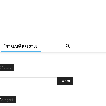
ÎNTREABĂ PREOTUL
Căutare
Categorii