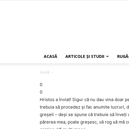
ACASĂ
ARTICOLE ŞI STUDII
RUGĂ
Acasă
0
0
Hristos a înviat! Sigur că nu dau vina doar p
trebuia să procedez şi fac anumite lucruri, d
greşeli – deşi se spune că trebuie să înveţi 
părerea mea, poate greşesc, vă rog să mă cor