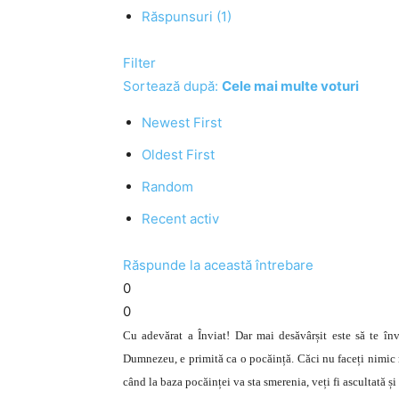
Răspunsuri (1)
Filter
Sortează după:
Cele mai multe voturi
Newest First
Oldest First
Random
Recent activ
Răspunde la această întrebare
0
0
Cu adevărat a Înviat! Dar mai desăvârșit este să te în
Dumnezeu, e primită ca o pocăință. Căci nu faceți nimic m
când la baza pocăinței va sta smerenia, veți fi ascultată ș