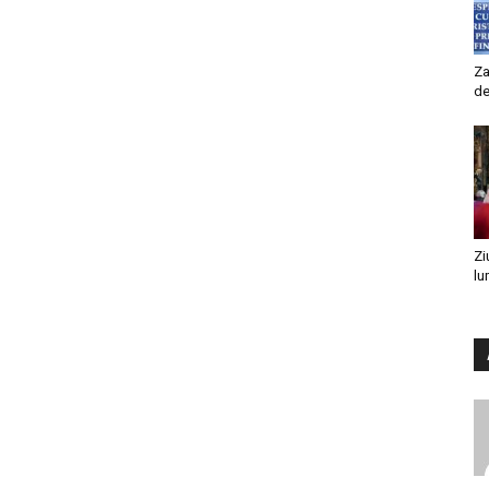
Za
de
Zi
lu