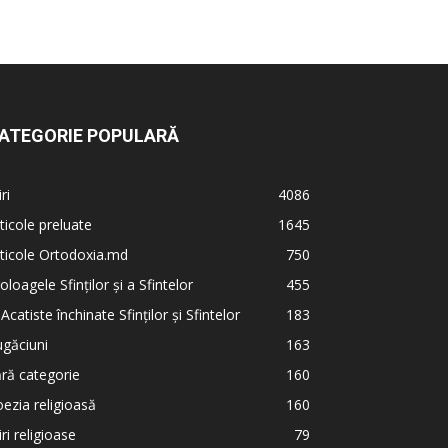
ATEGORIE POPULARĂ
iri
4086
ticole preluate
1645
ticole Ortodoxia.md
750
oloagele Sfinților și a Sfintelor
455
 Acatiste închinate Sfinților și Sfintelor
183
găciuni
163
ră categorie
160
ezia religioasă
160
iri religioase
79