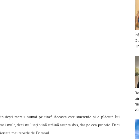
În
Do
Hr
Re
bi
ma
vi
vinuiești mereu numai pe tine! Aceasta este smerenie și e plăcută lui
ai mult, deci nu luați vină străină asupra dvs, dar pe cea proprie. Deci
i iertată mai repede de Domnul.