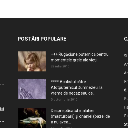
POSTĂRI POPULARE
C
+++ Rugăciune puternică pentru
St
momentele grele ale vieţii
Ar
28 iulie 2010
Ar
Pr
**** Acatistul către
Atotputernicul Dumnezeu, la
6.
vreme de necaz sau de...
Ru
5 octombrie 2010
Fă
lui
Despre păcatul malahiei
Po
(masturbării) şi onaniei (pazei de
a nu avea...
St