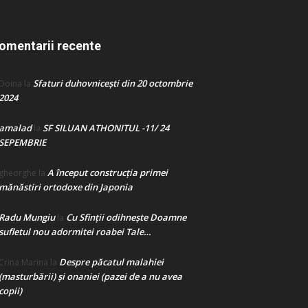
omentarii recente
Sfaturi duhovnicești din 20 octombrie
Doina
la
2024
amalad
SF SILUAN ATHONITUL -11/ 24
la
SEPEMBRIE
A început construcţia primei
gheorghe
la
mănăstiri ortodoxe din Japonia
Radu Mungiu
Cu Sfinții odihnește Doamne
la
sufletul nou adormitei roabei Tale…
Despre păcatul malahiei
Crina Marina
la
(masturbării) şi onaniei (pazei de a nu avea
copii)