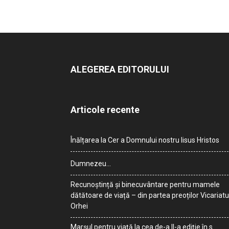
ALEGEREA EDITORULUI
Articole recente
Înălțarea la Cer a Domnului nostru Iisus Hristos
Dumnezeu…
Recunoștință și binecuvântare pentru mamele
dătătoare de viață – din partea preoților Vicariatu
Orhei
Marșul pentru viață la cea de-a II-a ediție în s.