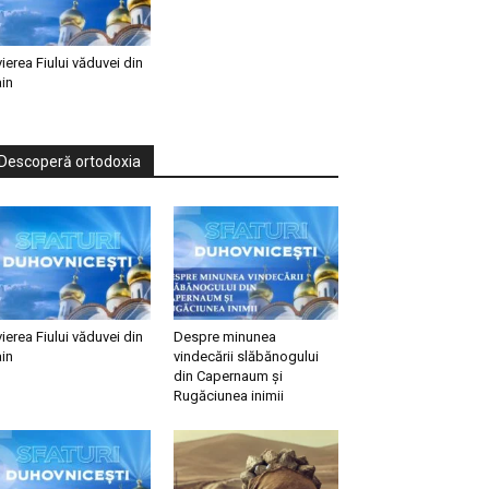
vierea Fiului văduvei din
in
Descoperă ortodoxia
vierea Fiului văduvei din
Despre minunea
in
vindecării slăbănogului
din Capernaum și
Rugăciunea inimii