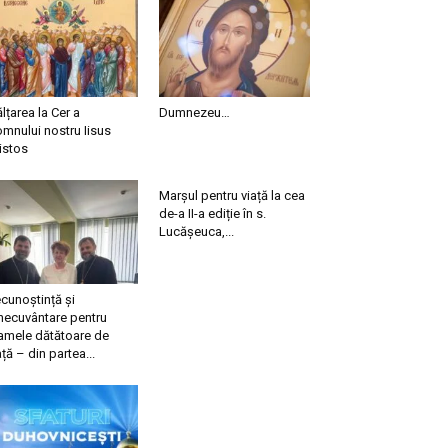
ălțarea la Cer a
Dumnezeu…
mnului nostru Iisus
istos
Marșul pentru viață la cea
de-a II-a ediție în s.
Lucășeuca,...
cunoștință și
necuvântare pentru
mele dătătoare de
ață – din partea...