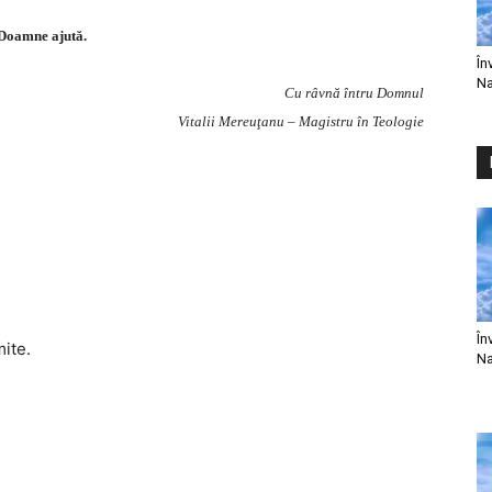
Doamne ajută.
În
Na
Cu râvnă întru Domnul
Vitalii Mereuţanu – Magistru în Teologie
În
mite.
Na