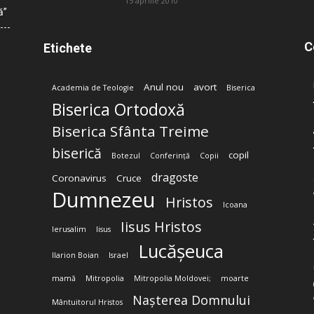
15 aprilie 2010
ă”
C
Etichete
Anul nou
avort
Academia de Teologie
Biserica
Biserica Ortodoxă
Biserica Sfânta Treime
biserică
copil
Botezul
Conferință
Copii
dragoste
Coronavirus
Cruce
Dumnezeu
Hristos
Icoana
Iisus Hristos
Ierusalim
Iisus
Lucășeuca
Ilarion Boian
Israel
mamă
Mitropolia
Mitropolia Moldovei;
moarte
Nașterea Domnului
Mântuitorul Hristos