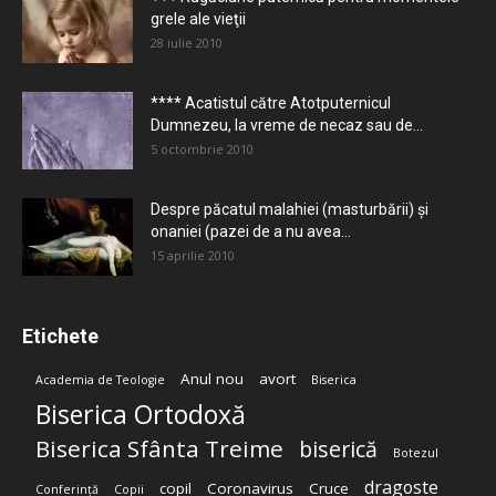
grele ale vieţii
28 iulie 2010
**** Acatistul către Atotputernicul
Dumnezeu, la vreme de necaz sau de...
5 octombrie 2010
Despre păcatul malahiei (masturbării) şi
onaniei (pazei de a nu avea...
15 aprilie 2010
Etichete
Anul nou
avort
Academia de Teologie
Biserica
Biserica Ortodoxă
Biserica Sfânta Treime
biserică
Botezul
dragoste
copil
Coronavirus
Cruce
Conferință
Copii