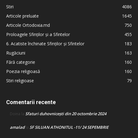
Stiri
4086
Articole preluate
1645
Articole Ortodoxia.md
750
Proloagele Sfinților și a Sfintelor
455
6. Acatiste închinate Sfinților și Sfintelor
183
Rugăciuni
163
Fără categorie
160
Poezia religioasă
160
Stiri religioase
79
Comentarii recente
Sfaturi duhovnicești din 20 octombrie 2024
Doina
la
amalad
SF SILUAN ATHONITUL -11/ 24 SEPEMBRIE
la