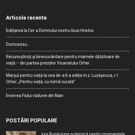
Articole recente
Înălțarea la Cer a Domnului nostru Iisus Hristos
Dumnezeu…
Recunoștință și binecuvântare pentru mamele dătătoare de
viață – din partea preoților Vicariatului Orhei
Marșul pentru viață la cea de-a II-a ediție în s. Lucășeuca, r-l
Orhei: „Pentru viață, cu inimă curată”
Învierea Fiului văduvei din Nain
POSTĂRI POPULARE
+++ Rugăciune puternică pentru momentele