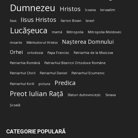
Dumnezeu
Hristos
Icoana
Ierusalim
Iisus Hristos
Iisus
Ilarion Boian
Israel
Lucășeuca
mamă
Mitropolia
Mitropolia Moldovei;
Nașterea Domnului
moarte
Mântuitorul Hristos
Orhei
ortodoxia
Papa Francisc
Patriarhia de la Moscova
Patriarhia Română
Patriarhul Bisericii Ortodoxe Române
Patriarhul Chiril
Patriarhul Daniel
Patriarhul Ecumenic
Predica
Patriarhul Kirill
pictura
Preot Iulian Rață
Sfaturi duhovnicești;
Sinaxa
Școală
CATEGORIE POPULARĂ