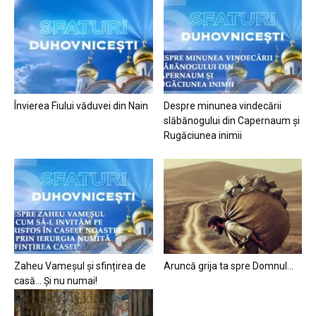
Învierea Fiului văduvei din Nain
Despre minunea vindecării
slăbănogului din Capernaum și
Rugăciunea inimii
Zaheu Vameșul și sfințirea de
Aruncă grija ta spre Domnul…
casă… Și nu numai!