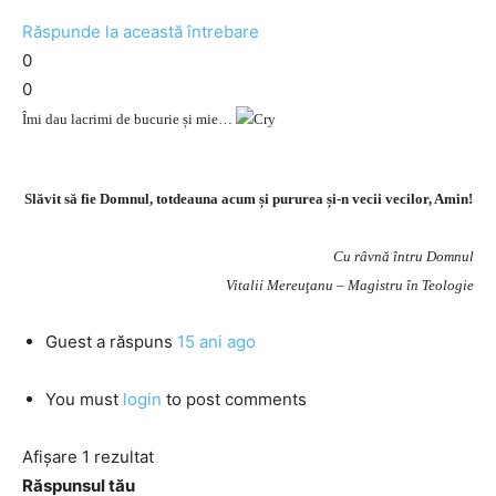
Răspunde la această întrebare
0
0
Îmi dau lacrimi de bucurie și mie…
Slăvit să fie Domnul, totdeauna acum și pururea și-n vecii vecilor, Amin!
Cu râvnă întru Domnul
Vitalii Mereuţanu – Magistru în Teologie
Guest
a răspuns
15 ani ago
You must
login
to post comments
Afișare 1 rezultat
Răspunsul tău