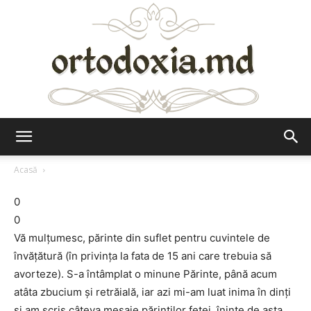
Ortodoxia.md
Acasă
0
0
Vă mulțumesc, părinte din suflet pentru cuvintele de
învățătură (în privința la fata de 15 ani care trebuia să
avorteze). S-a întâmplat o minune Părinte, până acum
atâta zbucium și retrăială, iar azi mi-am luat inima în dinți
și am scris câteva mesaje părinților fetei, îninte de asta,