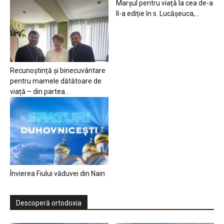
Marșul pentru viață la cea de-a
II-a ediție în s. Lucășeuca,...
Recunoștință și binecuvântare
pentru mamele dătătoare de
viață – din partea...
Învierea Fiului văduvei din Nain
Descoperă ortodoxia