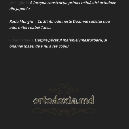
A început construcţia primei mănăstiri ortodoxe
gheorghe
la
din Japonia
Radu Mungiu
Cu Sfinții odihnește Doamne sufletul nou
la
adormitei roabei Tale…
Despre păcatul malahiei (masturbării) şi
Crina Marina
la
onaniei (pazei de a nu avea copii)