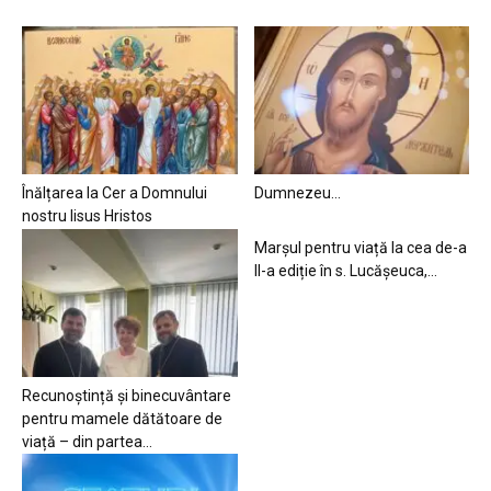
Înălțarea la Cer a Domnului
Dumnezeu…
nostru Iisus Hristos
Marșul pentru viață la cea de-a
II-a ediție în s. Lucășeuca,...
Recunoștință și binecuvântare
pentru mamele dătătoare de
viață – din partea...