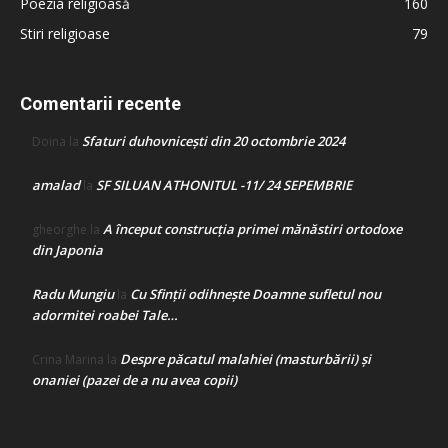
Poezia religioasă
160
Stiri religioase
79
Comentarii recente
Sfaturi duhovnicești din 20 octombrie 2024
Doina
la
amalad
SF SILUAN ATHONITUL -11/ 24 SEPEMBRIE
la
A început construcţia primei mănăstiri ortodoxe
gheorghe
la
din Japonia
Radu Mungiu
Cu Sfinții odihnește Doamne sufletul nou
la
adormitei roabei Tale…
Despre păcatul malahiei (masturbării) şi
Crina Marina
la
onaniei (pazei de a nu avea copii)