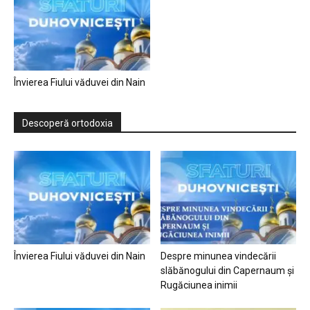
Învierea Fiului văduvei din Nain
Descoperă ortodoxia
Învierea Fiului văduvei din Nain
Despre minunea vindecării
slăbănogului din Capernaum și
Rugăciunea inimii