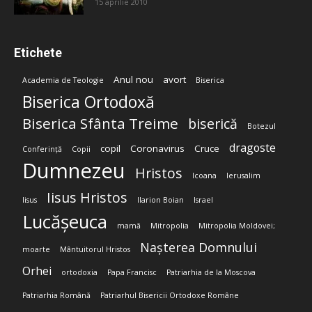
15 aprilie 2010
Etichete
Anul nou
avort
Academia de Teologie
Biserica
Biserica Ortodoxă
Biserica Sfânta Treime
biserică
Botezul
dragoste
copil
Coronavirus
Cruce
Conferință
Copii
Dumnezeu
Hristos
Icoana
Ierusalim
Iisus Hristos
Iisus
Ilarion Boian
Israel
Lucășeuca
mamă
Mitropolia
Mitropolia Moldovei;
Nașterea Domnului
moarte
Mântuitorul Hristos
Orhei
ortodoxia
Papa Francisc
Patriarhia de la Moscova
Patriarhia Română
Patriarhul Bisericii Ortodoxe Române