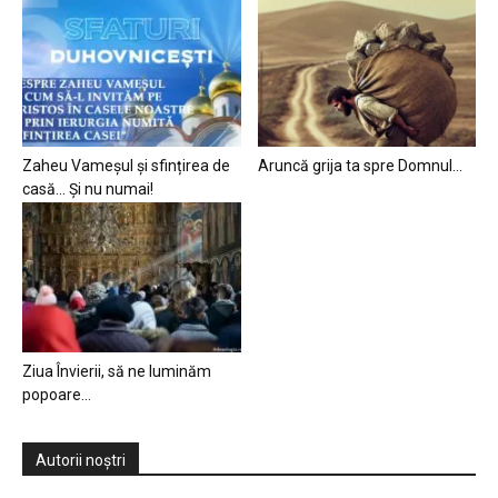
Zaheu Vameșul și sfințirea de
Aruncă grija ta spre Domnul…
casă… Și nu numai!
Ziua Învierii, să ne luminăm
popoare…
Autorii noștri