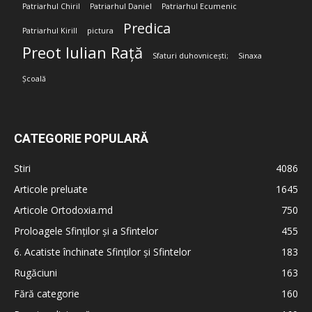
Patriarhul Chiril
Patriarhul Daniel
Patriarhul Ecumenic
Predica
Patriarhul Kirill
pictura
Preot Iulian Rață
Sfaturi duhovnicești;
Sinaxa
Școală
CATEGORIE POPULARĂ
Stiri
4086
Articole preluate
1645
Articole Ortodoxia.md
750
Proloagele Sfinților și a Sfintelor
455
6. Acatiste închinate Sfinților și Sfintelor
183
Rugăciuni
163
Fără categorie
160