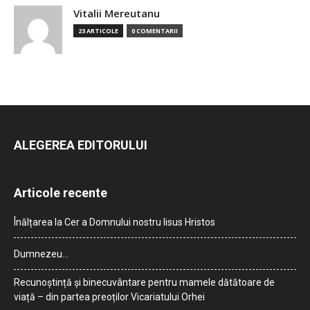
Vitalii Mereutanu
23 ARTICOLE
0 COMENTARII
ALEGEREA EDITORULUI
Articole recente
Înălțarea la Cer a Domnului nostru Iisus Hristos
Dumnezeu…
Recunoștință și binecuvântare pentru mamele dătătoare de
viață – din partea preoților Vicariatului Orhei