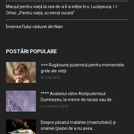
Marșul pentru viață la cea de-a II-a ediție în s. Lucășeuca, r-l
Orhei: „Pentru viață, cu inimă curată”
Învierea Fiului văduvei din Nain
POSTĂRI POPULARE
+++ Rugăciune puternică pentru momentele
grele ale vieţii
28 iulie 2010
**** Acatistul către Atotputernicul
Dumnezeu, la vreme de necaz sau de...
5 octombrie 2010
Despre păcatul malahiei (masturbării) şi
onaniei (pazei de a nu avea...