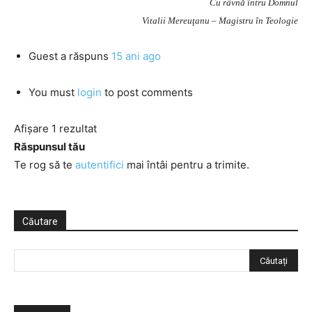
Cu râvnă întru Domnul
Vitalii Mereuţanu – Magistru în Teologie
Guest
a răspuns
15 ani ago
You must
login
to post comments
Afișare 1 rezultat
Răspunsul tău
Te rog să te
autentifici
mai întâi pentru a trimite.
Căutare