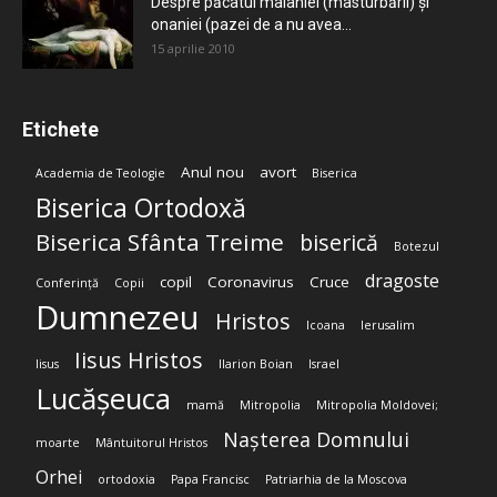
Despre păcatul malahiei (masturbării) şi
onaniei (pazei de a nu avea...
15 aprilie 2010
Etichete
Anul nou
avort
Academia de Teologie
Biserica
Biserica Ortodoxă
Biserica Sfânta Treime
biserică
Botezul
dragoste
copil
Coronavirus
Cruce
Conferință
Copii
Dumnezeu
Hristos
Icoana
Ierusalim
Iisus Hristos
Iisus
Ilarion Boian
Israel
Lucășeuca
mamă
Mitropolia
Mitropolia Moldovei;
Nașterea Domnului
moarte
Mântuitorul Hristos
Orhei
ortodoxia
Papa Francisc
Patriarhia de la Moscova