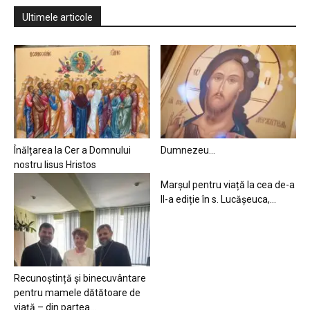
Ultimele articole
Înălțarea la Cer a Domnului
Dumnezeu…
nostru Iisus Hristos
Marșul pentru viață la cea de-a
II-a ediție în s. Lucășeuca,...
Recunoștință și binecuvântare
pentru mamele dătătoare de
viață – din partea...