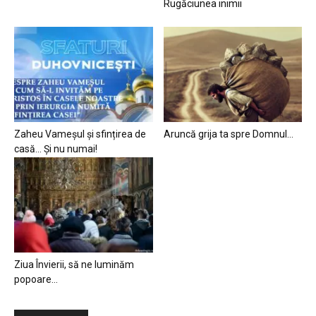
Rugăciunea inimii
Zaheu Vameșul și sfințirea de
Aruncă grija ta spre Domnul…
casă… Și nu numai!
Ziua Învierii, să ne luminăm
popoare…