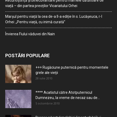
Recunoștință și binecuvântare pentru mamele dătătoare de
viață – din partea preoților Vicariatului Orhei
Marșul pentru viață la cea de-a II-a ediție în s. Lucășeuca, r-l
Orhei: „Pentru viață, cu inimă curată”
Învierea Fiului văduvei din Nain
POSTĂRI POPULARE
+++ Rugăciune puternică pentru momentele
grele ale vieţii
28 iulie 2010
**** Acatistul către Atotputernicul
Dumnezeu, la vreme de necaz sau de...
5 octombrie 2010