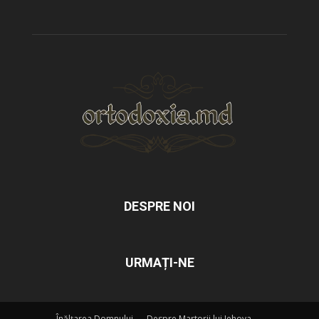
DESPRE NOI
URMAȚI-NE
Înălțarea Domnului
Despre Martorii lui Iehova