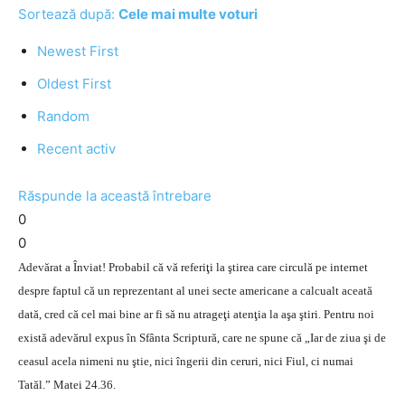
Sortează după:
Cele mai multe voturi
Newest First
Oldest First
Random
Recent activ
Răspunde la această întrebare
0
0
Adevărat a Înviat! Probabil că vă referiţi la ştirea care circulă pe internet
despre faptul că un reprezentant al unei secte americane a calcualt aceată
dată, cred că cel mai bine ar fi să nu atrageţi atenţia la aşa ştiri. Pentru noi
există adevărul expus în Sfânta Scriptură, care ne spune că „Iar de ziua şi de
ceasul acela nimeni nu ştie, nici îngerii din ceruri, nici Fiul, ci numai
Tatăl.” Matei 24.36.