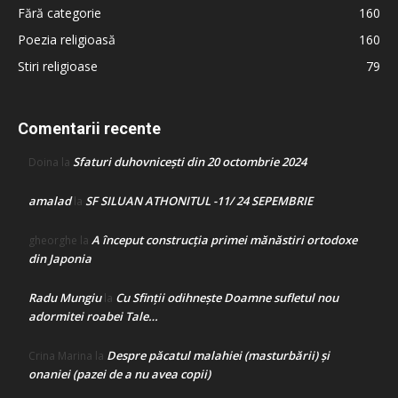
Fără categorie
160
Poezia religioasă
160
Stiri religioase
79
Comentarii recente
Sfaturi duhovnicești din 20 octombrie 2024
Doina
la
amalad
SF SILUAN ATHONITUL -11/ 24 SEPEMBRIE
la
A început construcţia primei mănăstiri ortodoxe
gheorghe
la
din Japonia
Radu Mungiu
Cu Sfinții odihnește Doamne sufletul nou
la
adormitei roabei Tale…
Despre păcatul malahiei (masturbării) şi
Crina Marina
la
onaniei (pazei de a nu avea copii)