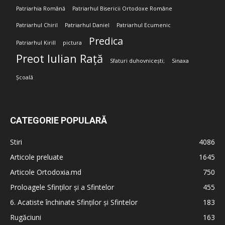
Patriarhia Română
Patriarhul Bisericii Ortodoxe Române
Patriarhul Chiril
Patriarhul Daniel
Patriarhul Ecumenic
Predica
Patriarhul Kirill
pictura
Preot Iulian Rață
Sfaturi duhovnicești;
Sinaxa
Școală
CATEGORIE POPULARĂ
Stiri
4086
Articole preluate
1645
Articole Ortodoxia.md
750
Proloagele Sfinților și a Sfintelor
455
6. Acatiste închinate Sfinților și Sfintelor
183
Rugăciuni
163