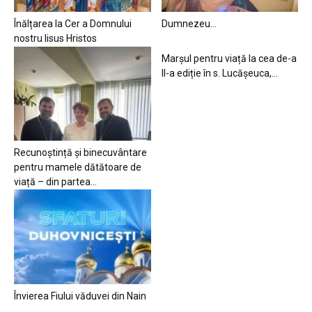
Înălțarea la Cer a Domnului
Dumnezeu…
nostru Iisus Hristos
Marșul pentru viață la cea de-a
II-a ediție în s. Lucășeuca,...
Recunoștință și binecuvântare
pentru mamele dătătoare de
viață – din partea...
Învierea Fiului văduvei din Nain