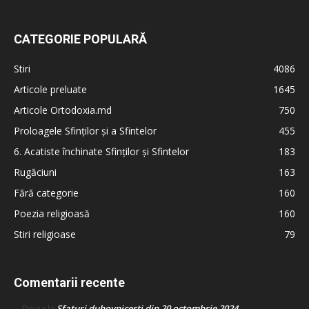
CATEGORIE POPULARĂ
Stiri
4086
Articole preluate
1645
Articole Ortodoxia.md
750
Proloagele Sfinților și a Sfintelor
455
6. Acatiste închinate Sfinților și Sfintelor
183
Rugăciuni
163
Fără categorie
160
Poezia religioasă
160
Stiri religioase
79
Comentarii recente
Sfaturi duhovnicești din 20 octombrie 2024
Doina
la