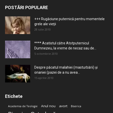
POSTĂRI POPULARE
+++ Rugăciune puternică pentru momentele
grele ale vieţii
28 iulie 2010
**** Acatistul către Atotputernicul
Dumnezeu, la vreme de necaz sau de...
5 octombrie 2010
Despre păcatul malahiei (masturbării) şi
onaniei (pazei de a nu avea...
15 aprilie 2010
Etichete
Anul nou
avort
Academia de Teologie
Biserica