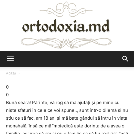
Ortodoxia.md
Acasă
0
0
Bună seara! Părinte, vă rog să mă ajutați și pe mine cu
niște sfaturi în cele ce voi spune.., sunt într-o dilemă și nu
știu ce să fac, am 18 ani și mă bate gândul să intru în viața
monahală, însă ce mă împiedică este dorința de a avea o
familie, aș vrea să am și eu o familie ca să fiu realizat, însă