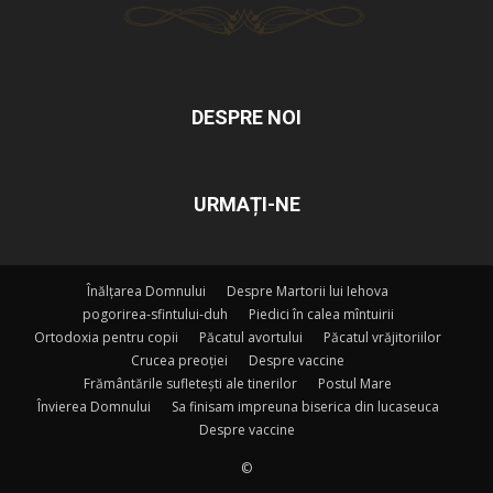
DESPRE NOI
URMAȚI-NE
Înălțarea Domnului
Despre Martorii lui Iehova
pogorirea-sfintului-duh
Piedici în calea mîntuirii
Ortodoxia pentru copii
Păcatul avortului
Păcatul vrăjitoriilor
Crucea preoției
Despre vaccine
Frământările sufletești ale tinerilor
Postul Mare
Învierea Domnului
Sa finisam impreuna biserica din lucaseuca
Despre vaccine
©