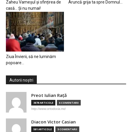
Zaheu Vameșul și sfințirea de
Aruncă grija ta spre Domnul…
casă… Și nu numai!
Ziua Învierii, să ne luminăm
popoare…
Autorii noștri
Preot Iulian Raţă
3878 ARTICOLE
6 COMENTARII
http://www.ortodoxia.md
Diacon Victor Casian
581 ARTICOLE
5 COMENTARII