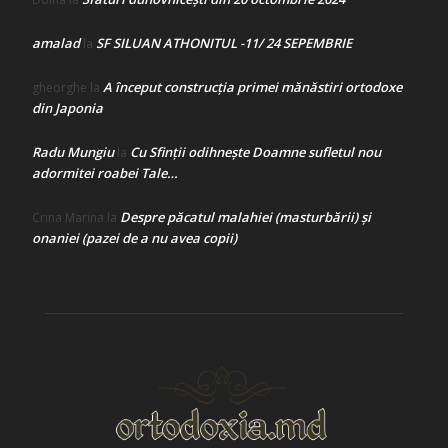
amalad
SF SILUAN ATHONITUL -11/ 24 SEPEMBRIE
la
A început construcţia primei mănăstiri ortodoxe
gheorghe
la
din Japonia
Radu Mungiu
Cu Sfinții odihnește Doamne sufletul nou
la
adormitei roabei Tale…
Despre păcatul malahiei (masturbării) şi
Crina Marina
la
onaniei (pazei de a nu avea copii)