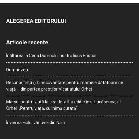
ALEGEREA EDITORULUI
Articole recente
Înălțarea la Cer a Domnului nostru Iisus Hristos
Dumnezeu…
Recunoștință și binecuvântare pentru mamele dătătoare de
viață – din partea preoților Vicariatului Orhei
Marșul pentru viață la cea de-a II-a ediție în s. Lucășeuca, r-l
Orhei: „Pentru viață, cu inimă curată”
Învierea Fiului văduvei din Nain