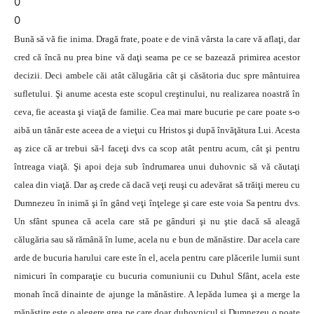
0
0
Bună să vă fie inima. Dragă frate, poate e de vină vârsta la care vă aflaţi, dar
cred că încă nu prea bine vă daţi seama pe ce se bazează primirea acestor
decizii. Deci ambele căi atât călugăria cât şi căsătoria duc spre mântuirea
sufletului. Şi anume acesta este scopul creştinului, nu realizarea noastră în
ceva, fie aceasta şi viaţă de familie. Cea mai mare bucurie pe care poate s-o
aibă un tânăr este aceea de a vieţui cu Hristos şi după învăţătura Lui. Acesta
aş zice că ar trebui să-l faceţi dvs ca scop atât pentru acum, cât şi pentru
întreaga viaţă. Şi apoi deja sub îndrumarea unui duhovnic să vă căutaţi
calea din viaţă. Dar aş crede că dacă veţi reuşi cu adevărat să trăiţi mereu cu
Dumnezeu în inimă şi în gând veţi înţelege şi care este voia Sa pentru dvs.
Un sfânt spunea că acela care stă pe gânduri şi nu ştie dacă să aleagă
călugăria sau să rămână în lume, acela nu e bun de mănăstire. Dar acela care
arde de bucuria harului care este în el, acela pentru care plăcerile lumii sunt
nimicuri în comparaţie cu bucuria comuniunii cu Duhul Sfânt, acela este
monah încă dinainte de ajunge la mănăstire. A lepăda lumea şi a merge la
mănăstire este o alegere grea pe care doar duhovnicul şi Dumnezeu o poate