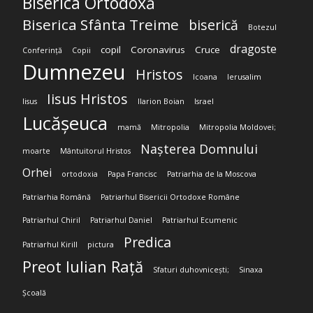
Biserica Ortodoxă
Biserica Sfânta Treime
biserică
Botezul
dragoste
copil
Coronavirus
Cruce
Conferință
Copii
Dumnezeu
Hristos
Icoana
Ierusalim
Iisus Hristos
Iisus
Ilarion Boian
Israel
Lucășeuca
mamă
Mitropolia
Mitropolia Moldovei;
Nașterea Domnului
moarte
Mântuitorul Hristos
Orhei
ortodoxia
Papa Francisc
Patriarhia de la Moscova
Patriarhia Română
Patriarhul Bisericii Ortodoxe Române
Patriarhul Chiril
Patriarhul Daniel
Patriarhul Ecumenic
Predica
Patriarhul Kirill
pictura
Preot Iulian Rață
Sfaturi duhovnicești;
Sinaxa
Școală