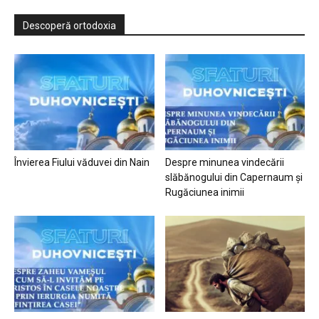
Descoperă ortodoxia
Învierea Fiului văduvei din Nain
Despre minunea vindecării
slăbănogului din Capernaum și
Rugăciunea inimii