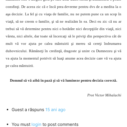
consfinţi. De aceea zic că e încă prea devreme pentru dvs de a medita la o
aşa decizie. La fel şi cu viaţa de familie, nu ne putem pune ca un scop în
viaţă, să ne creem o familie, şi să ne realizăm în ea. Deci eu zic că nu ar
trebui să vă determine pentru nici o hotărâre nici decepţiile din viaţă, nici
vârsta, nici altele, dar toate să încercaţi să le priviţi din perspectiva cât de
mult vă vor ajuta pe calea mântuirii şi mereu să cereţi îndrumarea
duhovnicului. Rămăneţi în credinţă, dragoste şi unire cu Dumnezeu şi vă
va ajuta la momentul potrivit să luaţi anume acea decizie care vă va ajuta
pe calea mântuirii.
Domnul să vă aibă în pază şi să vă lumineze pentru decizia corectă.
Prot Victor Mihalachi
Guest
a răspuns
15 ani ago
You must
login
to post comments